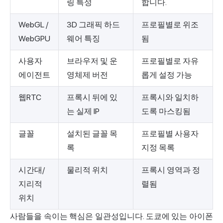
링 특성
합니다.
WebGL /
3D 그래픽 하드
프로필별로 위조
WebGPU
웨어 특징
됨
사용자
브라우저 및 운
프로필별로 자유
에이전트
영체제 버전
롭게 설정 가능
웹RTC
프록시 뒤에 있
프록시와 일치하
는 실제 IP
도록 마스킹됨
글꼴
설치된 글꼴 목
프로필별 사용자
록
지정 목록
시간대/
물리적 위치
프록시 영역과 정
지리적
렬됨
위치
사람들을 속이는 핵심은 일관성입니다. 도쿄에 있는 아이폰