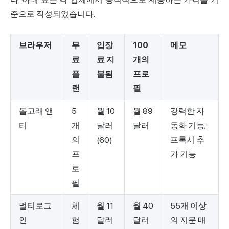
준으로 작성되었습니다.
브라우저
무
입장
100
메모
료
료 지
개의
플
불됨
프로
랜
필
돌고래 앤
5
월 10
월 89
강력한 자
티
개
달러
달러
동화 기능;
의
(60)
프록시 추
프
가 기능
로
필
멀티로그
체
월 11
월 40
55개 이상
인
험
달러
달러
의 지문 매