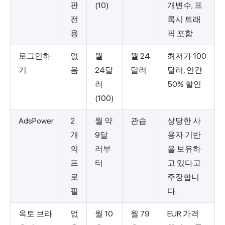
판
(10)
개변수; 프
전
록시 트래
용
픽 포함
로그인하
없
월
월 24
최저가 100
기
음
24달
달러
달러, 연간
러
50% 할인
(100)
AdsPower
2
월 약
관습
상당한 사
개
9달
용자 기반
의
러부
을 보유하
프
터
고 있다고
로
주장합니
필
다.
옥토 브라
없
월 10
월 79
EUR 가격