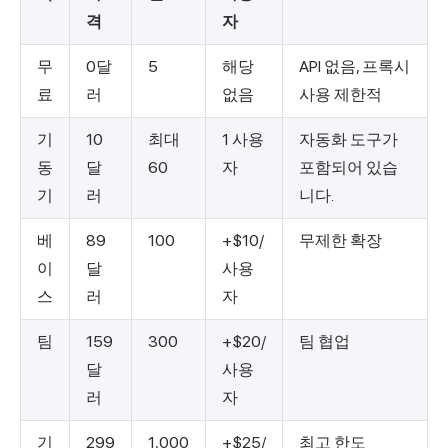
격
자
무
0달
5
해당
API 없음, 프록시
료
러
없음
사용 제한적
기
10
최대
1 사용
자동화 도구가
동
달
60
자
포함되어 있습
기
러
니다.
베
89
100
+$10/
무제한 확장
이
달
사용
스
러
자
팀
159
300
+$20/
팀 협업
달
사용
러
자
기
299
1,000
+$25/
최고 한도