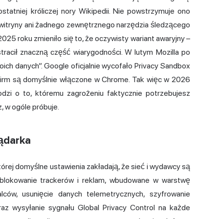
tatniej króliczej nory Wikipedii. Nie powstrzymuje ono
witryny ani żadnego zewnętrznego narzędzia śledzącego
025 roku zmieniło się to, że oczywisty wariant awaryjny –
stracił znaczną część wiarygodności. W lutym Mozilla po
woich danych”. Google oficjalnie wycofało Privacy Sandbox
ch firm są domyślnie włączone w Chrome. Tak więc w 2026
odzi o to, któremu zagrożeniu faktycznie potrzebujesz
z, w ogóle próbuje.
ądarka
órej domyślne ustawienia zakładają, że sieć i wydawcy są
 blokowanie trackerów i reklam, wbudowane w warstwę
ców, usunięcie danych telemetrycznych, szyfrowanie
az wysyłanie sygnału Global Privacy Control na każde