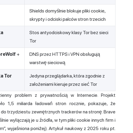
Shields domyślnie blokuje pliki cookie,
skrypty i odciski palców stron trzecich
ka
Stos antyodciskowy klasy Tor bez sieci
Tor
breWolf
+
DNS przez HTTPS i VPN obsługują
warstwę sieciową
a Tor
Jedyna przeglądarka, która zgodnie z
założeniami kieruje przez sieć Tor
enny problem z prywatnością w Internecie. Projekt
ło 1,5 miliarda ładowań stron rocznie, pokazuje, że
iu do trzydziestu zewnętrznych trackerów na stronę. Brave
ie wyłączają je u źródła, w tym pliki cookie innych firm i
m”, wyjaśniona poniżej). Artykuł naukowy z 2025 roku pt.