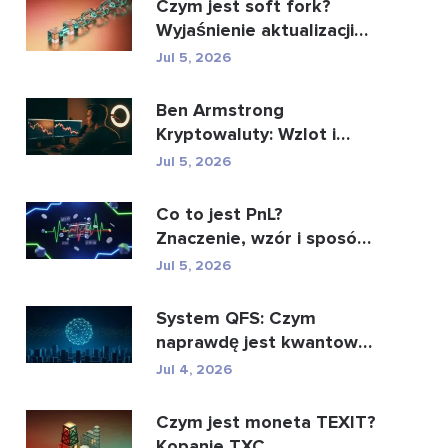
Czym jest soft fork?
Wyjaśnienie aktualizacji
blockchaina
Jul 5, 2026
Ben Armstrong
Kryptowaluty: Wzlot i
upadek BitBoya
Jul 5, 2026
Co to jest PnL?
Znaczenie, wzór i sposób
obliczenia
Jul 5, 2026
System QFS: Czym
naprawdę jest kwantowy
system finansowy (2026)
Jul 4, 2026
Czym jest moneta TEXIT?
Kopanie TXC,