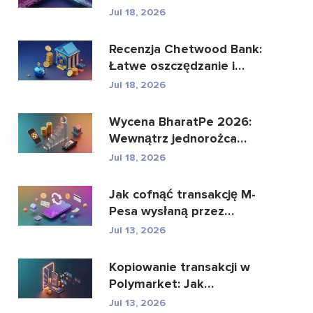
może zastąpić glo...
Jul 18, 2026
Recenzja Chetwood Bank:
Łatwe oszczędzanie i
bezpieczna bankowo�...
Jul 18, 2026
Wycena BharatPe 2026:
Wewnątrz jednorożca
fintech o wartości 2,...
Jul 18, 2026
Jak cofnąć transakcję M-
Pesa wysłaną przez
pomyłkę
Jul 13, 2026
Kopiowanie transakcji w
Polymarket: Jak
bezpiecznie kopiować
Jul 13, 2026