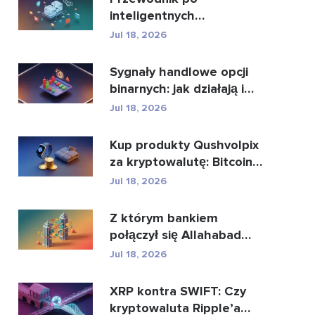
inteligentnych
kontraktach i usługach
Jul 18, 2026
rozwoju intel...
Sygnały handlowe opcji
binarnych: jak działają i
jakie niosą z...
Jul 18, 2026
Kup produkty Qushvolpix
za kryptowalutę: Bitcoin,
płatności i i...
Jul 18, 2026
Z którym bankiem
połączył się Allahabad
Bank? Pełna historia...
Jul 18, 2026
XRP kontra SWIFT: Czy
kryptowaluta Ripple’a