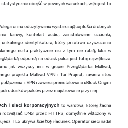
 statystycznie obejść w pewnych warunkach, więc jest to
Polega on na odczytywaniu wystarczającej ilości drobnych
nie kanwy, kontekst audio, zainstalowane czcionki,
unikalnego identyfikatora, który przetrwa czyszczenie
ularnego nurtu praktycznie nic z tym nie robią; luka w
lądarką odporną na odcisk palca jest tutaj największa.
samo jak wszyscy inni w grupie.
Przeglądarka Mullvad
,
ego projektu Mullvad VPN i Tor Project, zawiera stos
połączenia z VPN i zawiera preinstalowane uBlock Origin i
 puli odcisków palców przez majstrowanie przy niej.
ch i sieci korporacyjnych
to warstwa, której żadna
łni rozwiązać. DNS przez HTTPS, domyślnie włączony w
ujesz. TLS ukrywa ścieżkę i ładunek. Operator sieci nadal