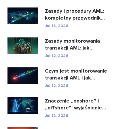
najl...
Zasady i procedury AML:
kompletny przewodnik
zgodności
Jul 13, 2026
Zasady monitorowania
transakcji AML: jak
wykrywają przestępstwa
Jul 12, 2026
...
Czym jest monitorowanie
transakcji AML i jak
działa?
Jul 12, 2026
Znaczenie „onshore” i
„offshore”: wyjaśnienie
kluczowych ...
Jul 12, 2026