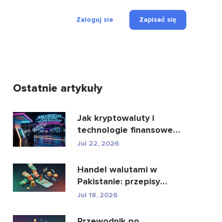
Zaloguj sie
Zapisać się
Ostatnie artykuły
Jak kryptowaluty i
technologie finansowe
zmieniają oblicze płatn...
Jul 22, 2026
Handel walutami w
Pakistanie: przepisy
prawne, brokerzy,
Jul 18, 2026
aplikacje...
Przewodnik po