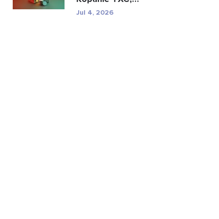
specyfikacje i ryzyko
Jul 4, 2026
regulac...