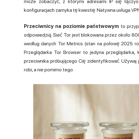
może zobaczyć, z którymi adresami IP się łączy
konfiguracjach zamyka tę kwestię. Natywna usługa VPN
Przeciwnicy na poziomie państwowym
to przyp
odpowiedzią. Sieć Tor jest blokowana przez około 80
według danych Tor Metrics (stan na połowę 2025 roku
Przeglądarka Tor Browser to jedyna przeglądarka,
przeciwnika próbującego Cię zidentyfikować. Używaj j
robi, a nie pomimo tego.