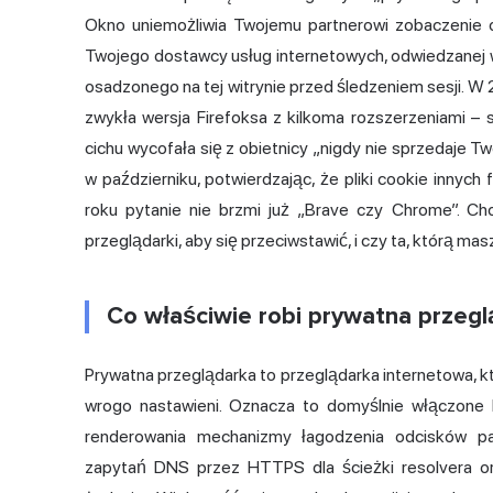
Okno uniemożliwia Twojemu partnerowi zobaczenie os
Twojego dostawcy usług internetowych, odwiedzanej 
osadzonego na tej witrynie przed śledzeniem sesji. W 2
zwykła wersja Firefoksa z kilkoma rozszerzeniami – 
cichu wycofała się z obietnicy „nigdy nie sprzedaje T
w październiku, potwierdzając, że pliki cookie inny
roku pytanie nie brzmi już „Brave czy Chrome”. Ch
przeglądarki, aby się przeciwstawić, i czy ta, którą mas
Co właściwie robi prywatna przegl
Prywatna przeglądarka to przeglądarka internetowa, kt
wrogo nastawieni. Oznacza to domyślnie włączone
renderowania mechanizmy łagodzenia odcisków pal
zapytań DNS przez HTTPS dla ścieżki resolvera or