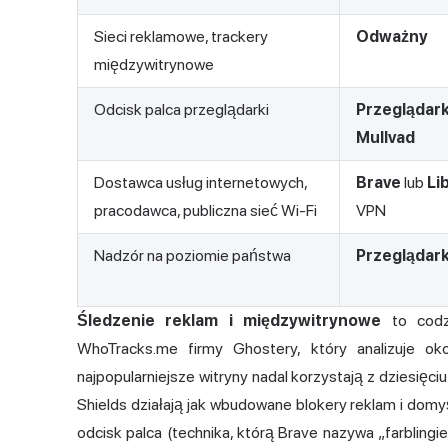
Sieci reklamowe, trackery
Odważny
międzywitrynowe
Odcisk palca przeglądarki
Przeglądar
Mullvad
Dostawca usług internetowych,
Brave
lub
Li
pracodawca, publiczna sieć Wi-Fi
VPN
Nadzór na poziomie państwa
Przeglądark
Śledzenie reklam i międzywitrynowe
to codzi
WhoTracks.me firmy Ghostery, który analizuje oko
najpopularniejsze witryny nadal korzystają z dziesięc
Shields działają jak wbudowane blokery reklam i domyśln
odcisk palca
(technika, którą Brave nazywa „farblingie