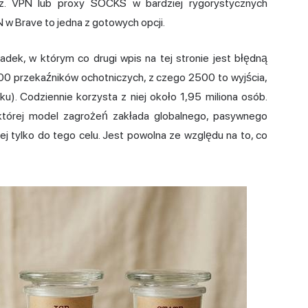
sz. VPN lub proxy SOCKS w bardziej rygorystycznych
 w Brave to jedna z gotowych opcji.
adek, w którym co drugi wpis na tej stronie jest błędną
00 przekaźników ochotniczych, z czego 2500 to wyjścia,
). Codziennie korzysta z niej około 1,95 miliona osób.
 której model zagrożeń zakłada globalnego, pasywnego
ej tylko do tego celu. Jest powolna ze względu na to, co