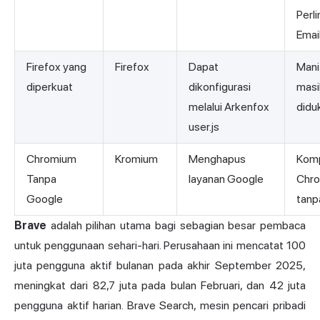
Perl
Emai
Firefox yang
Firefox
Dapat
Mani
diperkuat
dikonfigurasi
masi
melalui Arkenfox
didu
user.js
Chromium
Kromium
Menghapus
Komp
Tanpa
layanan Google
Chr
Google
tanp
Brave
adalah pilihan utama bagi sebagian besar pembaca
untuk penggunaan sehari-hari. Perusahaan ini mencatat 100
juta pengguna aktif bulanan pada akhir September 2025,
meningkat dari 82,7 juta pada bulan Februari, dan 42 juta
pengguna aktif harian. Brave Search, mesin pencari pribadi