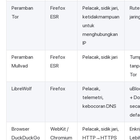
Peramban
Firefox
Pelacak, sidik jari,
Rute
Tor
ESR
ketidakmampuan
jarin
untuk
menghubungkan
IP
Peramban
Firefox
Pelacak, sidik jari
Tump
Mullvad
ESR
tanp
Tor
LibreWolf
Firefox
Pelacak,
uBlo
telemetri,
+ Do
kebocoran DNS
seca
defau
Browser
WebKit /
Pelacak, sidik jari,
Enkr
DuckDuckGo
Chromium
HTTP→HTTPS
Lebi