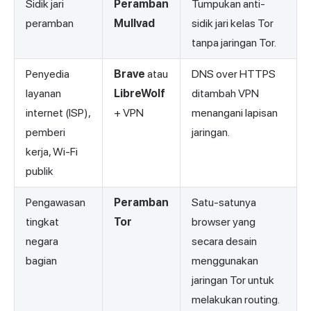
Sidik jari
Peramban
Tumpukan anti-
peramban
Mullvad
sidik jari kelas Tor
tanpa jaringan Tor.
Penyedia
Brave
atau
DNS over HTTPS
layanan
LibreWolf
ditambah VPN
internet (ISP),
+ VPN
menangani lapisan
pemberi
jaringan.
kerja, Wi-Fi
publik
Pengawasan
Peramban
Satu-satunya
tingkat
Tor
browser yang
negara
secara desain
bagian
menggunakan
jaringan Tor untuk
melakukan routing.