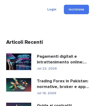
Login
Iscrizione
Articoli Recenti
Pagamenti digitali e
intrattenimento online:
ecco come crypto e fi...
Jul 22, 2026
Trading Forex in Pakistan:
normative, broker e app
di trading.
Jul 18, 2026
Guida ai contratti