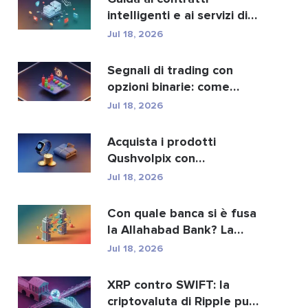
intelligenti e ai servizi di
sviluppo di contra...
Jul 18, 2026
Segnali di trading con
opzioni binarie: come
funzionano e i rischi
Jul 18, 2026
Acquista i prodotti
Qushvolpix con
criptovalute: Bitcoin,
Jul 18, 2026
pagament...
Con quale banca si è fusa
la Allahabad Bank? La
storia completa d...
Jul 18, 2026
XRP contro SWIFT: la
criptovaluta di Ripple può