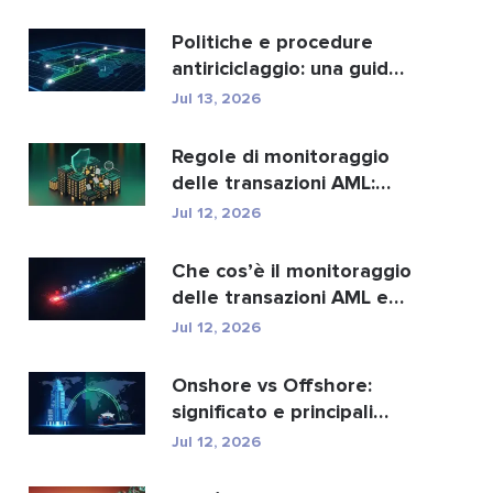
migliori...
Politiche e procedure
antiriciclaggio: una guida
completa alla con...
Jul 13, 2026
Regole di monitoraggio
delle transazioni AML:
come individuano i r...
Jul 12, 2026
Che cos’è il monitoraggio
delle transazioni AML e
come funziona?
Jul 12, 2026
Onshore vs Offshore:
significato e principali
differenze spiegate
Jul 12, 2026