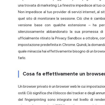
una trovata di marketing. La finestra impedisce al tuo c
Non impedisce al tuo provider di servizi internet, al sito
quel sito di monitorare la sessione. Ciò che è cambia
versione base con qualche estensione – ha perso
silenziosamente abbandonato la sua promessa di 
ufficialmente ritirato la Privacy Sandbox a ottobre, co
impostazione predefinita in Chrome. Quindi, la domanda
quale minaccia hai effettivamente bisogno di un browse
farlo.
Cosa fa effettivamente un browser
Un browser privato è un browser web le cui impostazioni
ostili. Ciò significa che il blocco dei tracker e degli annu
del fingerprinting sono integrate nel livello di rend