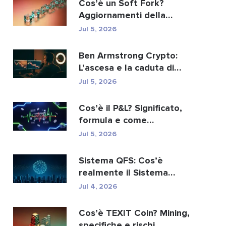
Cos’è un Soft Fork?
Aggiornamenti della
blockchain spiegati
Jul 5, 2026
Ben Armstrong Crypto:
L’ascesa e la caduta di
BitBoy
Jul 5, 2026
Cos’è il P&L? Significato,
formula e come
calcolarlo.
Jul 5, 2026
Sistema QFS: Cos’è
realmente il Sistema
Finanziario Quantistico...
Jul 4, 2026
Cos’è TEXIT Coin? Mining,
specifiche e rischi