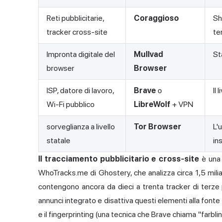
Reti pubblicitarie,
Coraggioso
Sh
tracker cross-site
ter
Impronta digitale del
Mullvad
St
browser
Browser
ISP, datore di lavoro,
Brave
o
Il
Wi-Fi pubblico
LibreWolf
+ VPN
sorveglianza a livello
Tor Browser
L'
statale
in
Il tracciamento pubblicitario e cross-site
è una 
WhoTracks.me di Ghostery, che analizza circa 1,5 miliardi
contengono ancora da dieci a trenta tracker di terze
annunci integrato e disattiva questi elementi alla fonte 
e il fingerprinting (una tecnica che Brave chiama "farbl