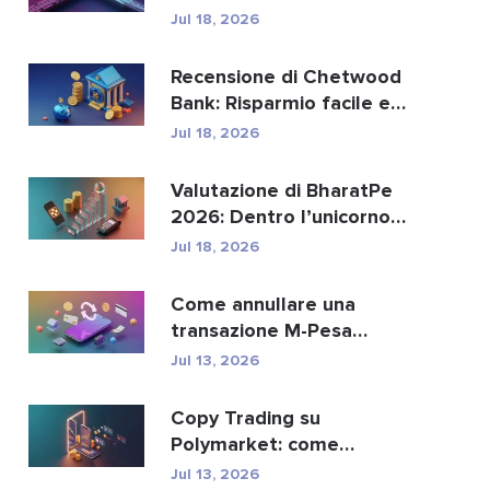
sostituire i paga...
Jul 18, 2026
Recensione di Chetwood
Bank: Risparmio facile e
servizi bancari si...
Jul 18, 2026
Valutazione di BharatPe
2026: Dentro l’unicorno
fintech da 2,85 ...
Jul 18, 2026
Come annullare una
transazione M-Pesa
inviata per errore
Jul 13, 2026
Copy Trading su
Polymarket: come
replicare in sicurezza i
Jul 13, 2026