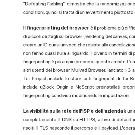
"Defeating Farbling", dimostra che la randomizzazion
condizioni, quindi si tratta di un avvertimento piuttosto 
Il fingerprinting del browser
è il problema più diffi
di piccoli dettagli sul browser (rendering del canvas, co
creare un ID quasi univoco che resista alla cancellazione 
non fanno quasi nulla al riguardo; il divario in termini 
fingerprinting è più ampio proprio in questo ambito. L'unic
altri utenti del browser.
Mullvad Browser
, lanciato il 
Tor Project, include lo stack anti-fingerprint di Tor B
include uBlock Origin e NoScript preinstallati prop
fingerprinting condiviso modificando le impostazioni.
La visibilità sulla rete dell'ISP e dell'azienda
è un 
completamente. Il DNS su HTTPS, attivo di default 
risolti. Il TLS nasconde il percorso e il payload. L'oper