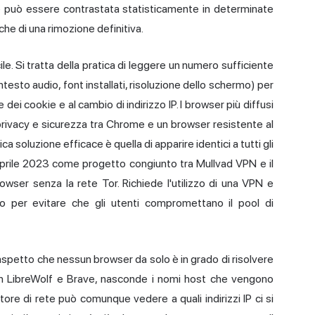
e può essere contrastata statisticamente in determinate
che di una rimozione definitiva.
cile. Si tratta della pratica di leggere un numero sufficiente
ntesto audio, font installati, risoluzione dello schermo) per
dei cookie e al cambio di indirizzo IP. I browser più diffusi
di privacy e sicurezza tra Chrome e un browser resistente al
a soluzione efficace è quella di apparire identici a tutti gli
3 aprile 2023 come progetto congiunto tra Mullvad VPN e il
rowser senza la rete Tor. Richiede l'utilizzo di una VPN e
rio per evitare che gli utenti compromettano il pool di
aspetto che nessun browser da solo è in grado di risolvere
in LibreWolf e Brave, nasconde i nomi host che vengono
atore di rete può comunque vedere a quali indirizzi IP ci si