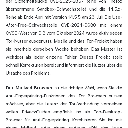
der Sicherheitslücke CVE-2025-2857 (eine von Firefox
übernommene Sandbox-Schwachstelle) und die 14.5.x-
Reihe ab Ende April mit Version 14.5.5 am 23. Juli. Die Use-
After-Free-Schwachstelle CVE-2024-9680 mit einem
CVSS-Wert von 9,8 vom Oktober 2024 wurde aktiv gegen
Tor-Nutzer ausgenutzt; Mozilla und das Tor-Projekt haben
sie innerhalb derselben Woche behoben. Das Muster ist
wichtiger als jeder einzelne Fehler: Dieses Projekt stellt
schnell Korrekturen bereit und informiert die Nutzer über die
Ursache des Problems.
Der Mullvad Browser
ist die richtige Wahl, wenn Sie die
Anti-Fingerprinting-Funktionen des Tor Browsers nutzen
möchten, aber die Latenz der Tor-Verbindung vermeiden
wollen. PrivacyGuides empfiehlt ihn als Top-Desktop-
Browser für Anti-Fingerprinting. Kombinieren Sie ihn mit
einem Mullvad- oder einem anderen VPN, das keine