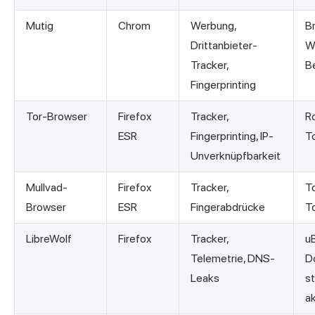
Mutig
Chrom
Werbung,
B
Drittanbieter-
W
Tracker,
B
Fingerprinting
Tor-Browser
Firefox
Tracker,
R
ESR
Fingerprinting, IP-
T
Unverknüpfbarkeit
Mullvad-
Firefox
Tracker,
T
Browser
ESR
Fingerabdrücke
T
LibreWolf
Firefox
Tracker,
uB
Telemetrie, DNS-
D
Leaks
s
ak