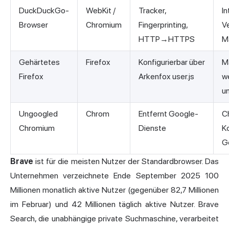
DuckDuckGo-
WebKit /
Tracker,
In
Browser
Chromium
Fingerprinting,
Ve
HTTP→HTTPS
M
Gehärtetes
Firefox
Konfigurierbar über
M
Firefox
Arkenfox user.js
we
u
Ungoogled
Chrom
Entfernt Google-
C
Chromium
Dienste
Ko
G
Brave
ist für die meisten Nutzer der Standardbrowser. Das
Unternehmen verzeichnete Ende September 2025 100
Millionen monatlich aktive Nutzer (gegenüber 82,7 Millionen
im Februar) und 42 Millionen täglich aktive Nutzer. Brave
Search, die unabhängige private Suchmaschine, verarbeitet