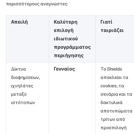
περισσότερους αναγνώστες:
Απειλή
Καλύτερη
Γιατί
επιλογή
ταιριάζει
ιδιωτικού
προγράμματος
περιήγησης
Δίκτυα
Γενναίος
Το Shields
διαφημίσεων,
αποκλείει τα
ιχνηλάτες
cookies, τα
μεταξύ
σενάρια και τα
ιστότοπων
δακτυλικά
αποτυπώματα
τρίτων από
προεπιλογή