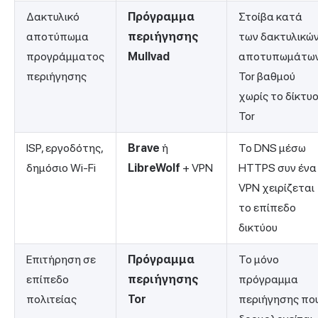
Δακτυλικό
Πρόγραμμα
Στοίβα κατά
αποτύπωμα
περιήγησης
των δακτυλικώ
προγράμματος
Mullvad
αποτυπωμάτω
περιήγησης
Tor βαθμού
χωρίς το δίκτυ
Tor
ISP, εργοδότης,
Brave
ή
Το DNS μέσω
δημόσιο Wi-Fi
LibreWolf
+ VPN
HTTPS συν ένα
VPN χειρίζεται
το επίπεδο
δικτύου
Επιτήρηση σε
Πρόγραμμα
Το μόνο
επίπεδο
περιήγησης
πρόγραμμα
πολιτείας
Tor
περιήγησης πο