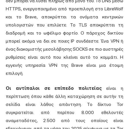
δεν μπορεί να λύσει πλήρως από μόνο του. Το DNS μέσω
HTTPS, ενεργοποιημένο από προεπιλογή στο LibreWolf
και το Brave, αποκρύπτει τα ονόματα κεντρικών
υπολογιστών που επιλύετε. Το TLS αποκρύπτει τη
διαδρομή και το ωφέλιμο φορτίο. Ο πάροχος δικτύου
μπορεί ακόμα να δει σε ποιες IP συνδέεστε. Ένα VPN ή
ένας διακομιστής μεσολάβησης SOCKS σε πιο αυστηρές
ρυθμίσεις είναι αυτό που κλείνει αυτό το κομμάτι. Η
εγγενής υπηρεσία VPN της Brave είναι μια έτοιμη
επιλογή.
Οι αντίπαλοι σε επίπεδο πολιτείας
είναι η
περίπτωση όπου κάθε άλλη καταχώρηση σε αυτήν τη
σελίδα είναι λάθος απάντηση. Το δίκτυο Tor
συγκρατείται από περίπου 8.000 εθελοντές
αναμεταδότες, 2.500 από τους οποίους είναι
εξερχόμενοι, από τα μέσα του 2025 σύμφωνα με τα Tor