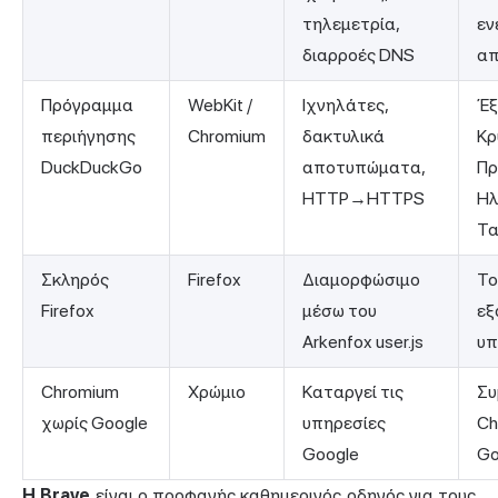
τηλεμετρία,
εν
διαρροές DNS
απ
Πρόγραμμα
WebKit /
Ιχνηλάτες,
Έξ
περιήγησης
Chromium
δακτυλικά
Κρ
DuckDuckGo
αποτυπώματα,
Πρ
HTTP→HTTPS
Ηλ
Τα
Σκληρός
Firefox
Διαμορφώσιμο
Το
Firefox
μέσω του
εξ
Arkenfox user.js
υπ
Chromium
Χρώμιο
Καταργεί τις
Συ
χωρίς Google
υπηρεσίες
Ch
Google
Go
Η Brave
είναι ο προφανής καθημερινός οδηγός για τους