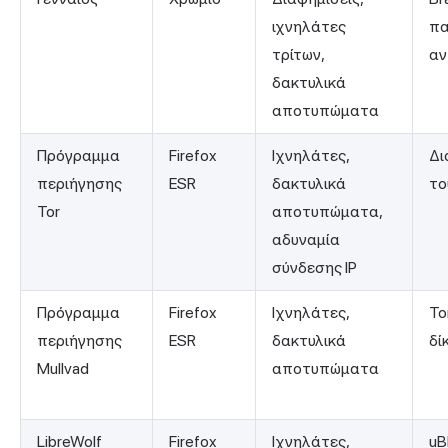
ιχνηλάτες
πα
τρίτων,
αν
δακτυλικά
αποτυπώματα
Πρόγραμμα
Firefox
Ιχνηλάτες,
Δι
περιήγησης
ESR
δακτυλικά
το
Tor
αποτυπώματα,
αδυναμία
σύνδεσης IP
Πρόγραμμα
Firefox
Ιχνηλάτες,
To
περιήγησης
ESR
δακτυλικά
δί
Mullvad
αποτυπώματα
LibreWolf
Firefox
Ιχνηλάτες,
uB