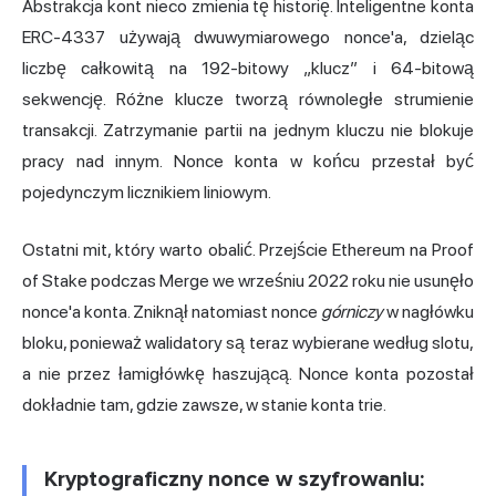
Abstrakcja kont nieco zmienia tę historię. Inteligentne konta
ERC-4337 używają dwuwymiarowego nonce'a, dzieląc
liczbę całkowitą na 192-bitowy „klucz” i 64-bitową
sekwencję. Różne klucze tworzą równoległe strumienie
transakcji. Zatrzymanie partii na jednym kluczu nie blokuje
pracy nad innym. Nonce konta w końcu przestał być
pojedynczym licznikiem liniowym.
Ostatni mit, który warto obalić. Przejście Ethereum na Proof
of Stake podczas Merge we wrześniu 2022 roku nie usunęło
nonce'a konta. Zniknął natomiast nonce
górniczy
w nagłówku
bloku, ponieważ walidatory są teraz wybierane według slotu,
a nie przez łamigłówkę haszującą. Nonce konta pozostał
dokładnie tam, gdzie zawsze, w stanie konta trie.
Kryptograficzny nonce w szyfrowaniu: