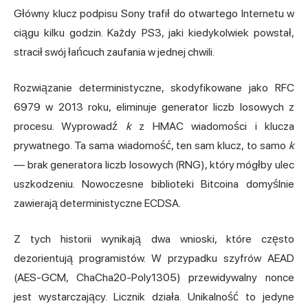
Główny klucz podpisu Sony trafił do otwartego Internetu w
ciągu kilku godzin. Każdy PS3, jaki kiedykolwiek powstał,
stracił swój łańcuch zaufania w jednej chwili.
Rozwiązanie deterministyczne, skodyfikowane jako RFC
6979 w 2013 roku, eliminuje generator liczb losowych z
procesu. Wyprowadź
k
z HMAC wiadomości i klucza
prywatnego. Ta sama wiadomość, ten sam klucz, to samo
k
— brak generatora liczb losowych (RNG), który mógłby ulec
uszkodzeniu. Nowoczesne biblioteki Bitcoina domyślnie
zawierają deterministyczne ECDSA.
Z tych historii wynikają dwa wnioski, które często
dezorientują programistów. W przypadku szyfrów AEAD
(AES-GCM, ChaCha20-Poly1305) przewidywalny nonce
jest wystarczający. Licznik działa. Unikalność to jedyne