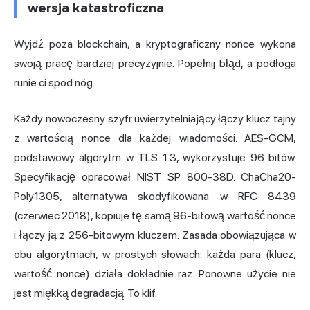
wersja katastroficzna
Wyjdź poza blockchain, a kryptograficzny nonce wykona
swoją pracę bardziej precyzyjnie. Popełnij błąd, a podłoga
runie ci spod nóg.
Każdy nowoczesny szyfr uwierzytelniający łączy klucz tajny
z wartością nonce dla każdej wiadomości. AES-GCM,
podstawowy algorytm w TLS 1.3, wykorzystuje 96 bitów.
Specyfikację opracował NIST SP 800-38D. ChaCha20-
Poly1305, alternatywa skodyfikowana w RFC 8439
(czerwiec 2018), kopiuje tę samą 96-bitową wartość nonce
i łączy ją z 256-bitowym kluczem. Zasada obowiązująca w
obu algorytmach, w prostych słowach: każda para (klucz,
wartość nonce) działa dokładnie raz. Ponowne użycie nie
jest miękką degradacją. To klif.