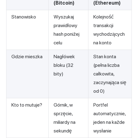
(Bitcoin)
(Ethereum)
Stanowisko
Wyszukaj
Kolejność
prawidłowy
transakcji
hash poniżej
wychodzących
celu
na konto
Gdzie mieszka
Nagłówek
Stan konta
bloku (32
(pełna liczba
bity)
całkowita,
zaczynająca się
od 0)
Kto to mutuje?
Górnik, w
Portfel
sprzęcie,
automatycznie,
miliardy na
jeden na każde
sekundę
wysłanie