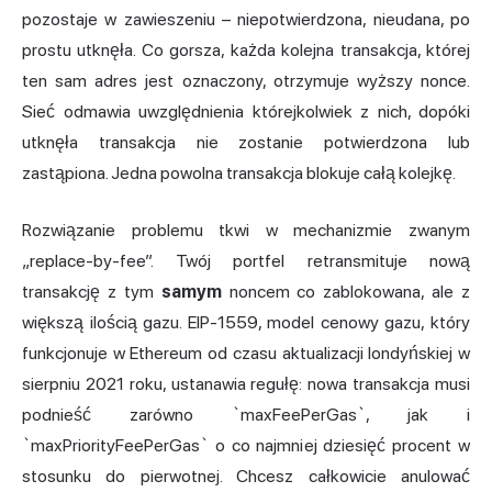
pozostaje w zawieszeniu – niepotwierdzona, nieudana, po
prostu utknęła. Co gorsza, każda kolejna transakcja, której
ten sam adres jest oznaczony, otrzymuje wyższy nonce.
Sieć odmawia uwzględnienia którejkolwiek z nich, dopóki
utknęła transakcja nie zostanie potwierdzona lub
zastąpiona. Jedna powolna transakcja blokuje całą kolejkę.
Rozwiązanie problemu tkwi w mechanizmie zwanym
„replace-by-fee”. Twój portfel retransmituje nową
transakcję z tym
samym
noncem co zablokowana, ale z
większą ilością gazu. EIP-1559, model cenowy gazu, który
funkcjonuje w Ethereum od czasu aktualizacji londyńskiej w
sierpniu 2021 roku, ustanawia regułę: nowa transakcja musi
podnieść zarówno `maxFeePerGas`, jak i
`maxPriorityFeePerGas` o co najmniej dziesięć procent w
stosunku do pierwotnej. Chcesz całkowicie anulować