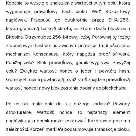
Kopanie to wyścig o znalezienie wartości w tym polu, która
wygeneruje prawidłowy hash bloku. Weź 80-bajtowy
nagłówek. Przepuść go dwukrotnie przez SHA-256,
kryptograficzną funkcję skrótu, na której działa blockchain
Bitcoina. Otrzymujesz 256-bitową liczbę. Porównaj tę liczbę
z docelowym hashem ustawionym przez cel trudności sieci,
mechanizm konsensusu, który napędza proof-of-work.
Poniżej celu? Blok prawidłowy, górnik wygrywa. Powyżej
celu? Zwiększ wartość nonce o jeden i powtórz hash.
Górnicy Bitcoina powtarzają to, aż ktoś znajdzie prawidłową
wartość nonce i nowy blok zostanie dodany do blockchaina.
Po co tak małe pole do tak dużego zadania? Powody
strukturalne. Wartość nonce to najtańszy element
nagłówka, jaki górnik może zmutować. Każde inne pole ma
zależności. Korzeń merkle'a podsumowuje transakcje bloku,