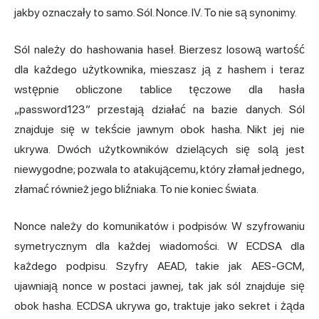
jakby oznaczały to samo. Sól. Nonce. IV. To nie są synonimy.
Sól należy do hashowania haseł. Bierzesz losową wartość
dla każdego użytkownika, mieszasz ją z hashem i teraz
wstępnie obliczone tablice tęczowe dla hasła
„password123” przestają działać na bazie danych. Sól
znajduje się w tekście jawnym obok hasha. Nikt jej nie
ukrywa. Dwóch użytkowników dzielących się solą jest
niewygodne; pozwala to atakującemu, który złamał jednego,
złamać również jego bliźniaka. To nie koniec świata.
Nonce należy do komunikatów i podpisów. W szyfrowaniu
symetrycznym dla każdej wiadomości. W ECDSA dla
każdego podpisu. Szyfry AEAD, takie jak AES-GCM,
ujawniają nonce w postaci jawnej, tak jak sól znajduje się
obok hasha. ECDSA ukrywa go, traktuje jako sekret i żąda