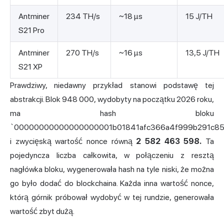
Antminer
234 TH/s
~18 µs
15 J/TH
S21 Pro
Antminer
270 TH/s
~16 µs
13,5 J/TH
S21 XP
Prawdziwy, niedawny przykład stanowi podstawę tej
abstrakcji. Blok 948 000, wydobyty na początku 2026 roku,
ma hash bloku
`00000000000000000001b01841afc366a4f999b291c8
i zwycięską wartość nonce równą
2 582 463 598.
Ta
pojedyncza liczba całkowita, w połączeniu z resztą
nagłówka bloku, wygenerowała hash na tyle niski, że można
go było dodać do blockchaina. Każda inna wartość nonce,
którą górnik próbował wydobyć w tej rundzie, generowała
wartość zbyt dużą.