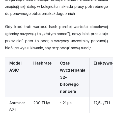
znajdują się dalej, w kolejności nakładu pracy potrzebnego
do ponownego obliczenia każdego z nich.
Gdy ktoś trafi wartość hash poniżej wartości docelowej
(górnicy nazywają to „złotym nonce”), nowy blok przelatuje
przez sieć peer-to-peer, a wszyscy uczestnicy porzucają
bieżące wyszukiwanie, aby rozpocząć nową rundę.
Model
Hashrate
Czas
Efektywn
ASIC
wyczerpania
32-
bitowego
nonce'a
Antminer
200 TH/s
~21 µs
17,5 J/TH
S21