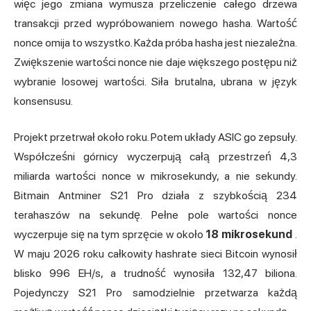
więc jego zmiana wymusza przeliczenie całego drzewa
transakcji przed wypróbowaniem nowego hasha. Wartość
nonce omija to wszystko. Każda próba hasha jest niezależna.
Zwiększenie wartości nonce nie daje większego postępu niż
wybranie losowej wartości. Siła brutalna, ubrana w język
konsensusu.
Projekt przetrwał około roku. Potem układy ASIC go zepsuły.
Współcześni górnicy wyczerpują całą przestrzeń 4,3
miliarda wartości nonce w mikrosekundy, a nie sekundy.
Bitmain Antminer S21 Pro działa z szybkością 234
terahaszów na sekundę. Pełne pole wartości nonce
wyczerpuje się na tym sprzęcie w około
18 mikrosekund
.
W maju 2026 roku całkowity hashrate sieci Bitcoin wynosił
blisko 996 EH/s, a trudność wynosiła 132,47 biliona.
Pojedynczy S21 Pro samodzielnie przetwarza każdą