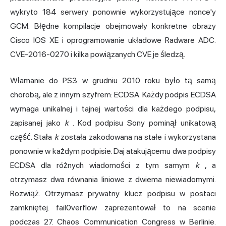
wykryto 184 serwery ponownie wykorzystujące nonce'y
GCM. Błędne kompilacje obejmowały konkretne obrazy
Cisco IOS XE i oprogramowanie układowe Radware ADC.
CVE-2016-0270 i kilka powiązanych CVE je śledzą.
Włamanie do PS3 w grudniu 2010 roku było tą samą
chorobą, ale z innym szyfrem: ECDSA. Każdy podpis ECDSA
wymaga unikalnej i tajnej wartości dla każdego podpisu,
zapisanej jako
k
. Kod podpisu Sony pominął unikatową
część. Stała
k
została zakodowana na stałe i wykorzystana
ponownie w każdym podpisie. Daj atakującemu dwa podpisy
ECDSA dla różnych wiadomości z tym samym
k
, a
otrzymasz dwa równania liniowe z dwiema niewiadomymi.
Rozwiąż. Otrzymasz prywatny klucz podpisu w postaci
zamkniętej. fail0verflow zaprezentował to na scenie
podczas 27. Chaos Communication Congress w Berlinie.