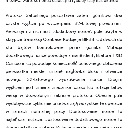
możliwą wartość nonce dziesiątki tysięcy razy na sekundę.
Protokół Satoshiego pozostawia zatem górnikowi dwa
czyste wyjścia po wyczerpaniu 32-bitowej przestrzeni.
Pierwszym z nich jest „dodatkowy nonce”, pole ukryte w
skrypcie transakcji Coinbase. Koduje je BIP34. Od dwóch do
stu bajtów, kontrolowane przez górnika. Mutacja
dodatkowego nonce powoduje zmianę identyfikatora TXID
Coinbase, co powoduje konieczność ponownego obliczenia
pierwiastka merkle, zmianę nagłówka bloku i otwarcie
nowego 32-bitowego wyszukiwania nonce. Drugim
wyjściem jest zmiana znacznika czasu lub rotacja bitów
wersji w dozwolonym zakresie protokołu. Obecne pule
wydobywcze cyklicznie przetwarzają wszystkie te operacje
w ramach normalnej pracy. Dostosowanie nonce to
najtańsza mutacja. Dostosowanie dodatkowego nonce to
druga najtańsza mutacja. Rotacje merkle i znacznika czasu