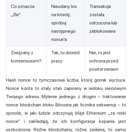
Co oznacza
Nieudany los
Transakcja
„źle”
na loterię,
została
spróbuj
odrzucona lub
następnego
zablokowana
nonce'a
Związany z
Tak, to dowód
Nie, to jest
konsensusem?
pracy
ochrona przed
powtórzeniem
Hash nonce to tymczasowa liczba, którą górnik wyrzuca.
Nonce konta to stały stan zapisany w widoku sieciowym
Twojego adresu. Mylenie jednego z drugim – traktowanie
nonce blockchain bloku Bitcoina jak licznika sekwencji – to
sposób, w jaki ludzie odczytują błąd Ethereum „za niski
nonce” i zakładają, że ich konfiguracja kopania jest
uszkodzona. Różne blockchainy, różne zadania, to samo