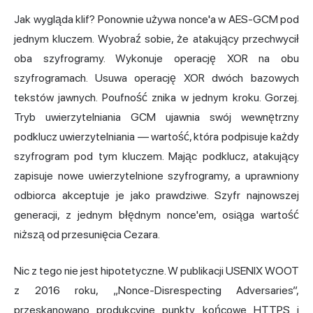
Jak wygląda klif? Ponownie używa nonce'a w AES-GCM pod
jednym kluczem. Wyobraź sobie, że atakujący przechwycił
oba szyfrogramy. Wykonuje operację XOR na obu
szyfrogramach. Usuwa operację XOR dwóch bazowych
tekstów jawnych. Poufność znika w jednym kroku. Gorzej.
Tryb uwierzytelniania GCM ujawnia swój wewnętrzny
podklucz uwierzytelniania — wartość, która podpisuje każdy
szyfrogram pod tym kluczem. Mając podklucz, atakujący
zapisuje nowe uwierzytelnione szyfrogramy, a uprawniony
odbiorca akceptuje je jako prawdziwe. Szyfr najnowszej
generacji, z jednym błędnym nonce'em, osiąga wartość
niższą od przesunięcia Cezara.
Nic z tego nie jest hipotetyczne. W publikacji USENIX WOOT
z 2016 roku, „Nonce-Disrespecting Adversaries”,
przeskanowano produkcyjne punkty końcowe HTTPS i