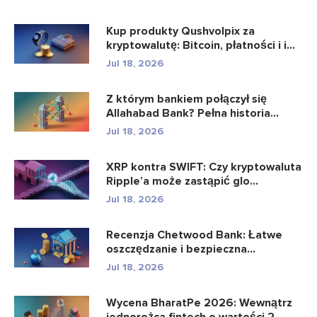
Kup produkty Qushvolpix za
kryptowalutę: Bitcoin, płatności i i...
Jul 18, 2026
Z którym bankiem połączył się
Allahabad Bank? Pełna historia...
Jul 18, 2026
XRP kontra SWIFT: Czy kryptowaluta
Ripple’a może zastąpić glo...
Jul 18, 2026
Recenzja Chetwood Bank: Łatwe
oszczędzanie i bezpieczna
bankowo�...
Jul 18, 2026
Wycena BharatPe 2026: Wewnątrz
jednorożca fintech o wartości 2,...