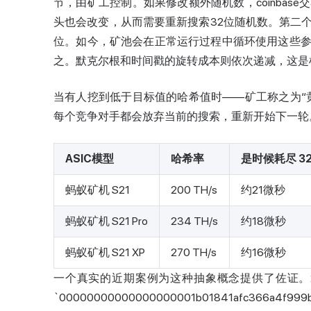
节，由矿工控制。如果修改额外随机数，coinbase
头也会改变，从而需要重新搜索32位随机数。第二
位。如今，矿池会在正常运行过程中循环使用这些
之。默克尔根和时间戳的旋转成本则依次递减，这是
当有人挖到低于目标值的哈希值时——矿工称之为“
每个竞争对手都会放弃当前的搜索，重新开始下一轮
ASIC模型
哈希率
是时候耗尽 32 
蚂蚁矿机 S21
200 TH/s
约21微秒
蚂蚁矿机 S21 Pro
234 TH/s
约18微秒
蚂蚁矿机 S21 XP
270 TH/s
约16微秒
一个真实的近期案例为这种抽象概念提供了佐证。20
`00000000000000000001b01841afc366a4