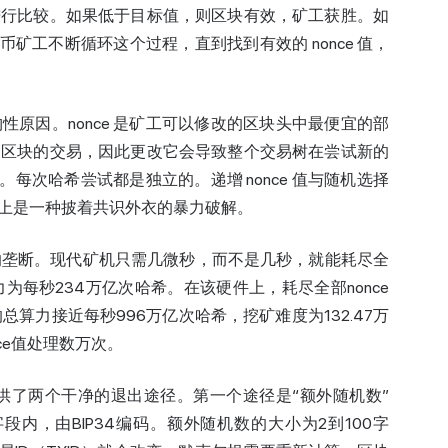
进行比较。如果低于目标值，则区块有效，矿工获胜。如
比特币矿工不断循环这个过程，直到找到有效的 nonce 值，
原因。nonce 是矿工可以修改的区块头中最便宜的部
了区块的交易，因此更改它会导致整个交易树在尝试新的
。每次哈希尝试都是独立的。递增 nonce 值与随机选择
本质上是一种披着共识外衣的暴力破解。
它的垄断。现代矿机只需几微秒，而不是几秒，就能耗尽全
的算力为每秒234万亿次哈希。在该硬件上，耗尽全部nonce
总算力接近每秒996万亿次哈希，挖矿难度为132.47万
nce值处理数万次。
供了两个干净的退出途径。第一个途径是“额外随机数”
iptSig字段内，由BIP34编码。额外随机数的大小为2到100字