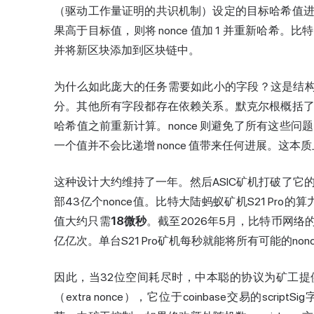
（驱动工作量证明的共识机制）设定的目标哈希值
果高于目标值，则将 nonce 值加 1 并重新哈希。
并将新区块添加到区块链中。
为什么如此庞大的任务需要如此小的字段？这是结构性
分。其他所有字段都存在依赖关系。默克尔根概括
哈希值之前重新计算。nonce 则避免了所有这些问题
一个值并不会比递增 nonce 值带来任何进展。这
这种设计大约维持了一年。然后ASIC矿机打破了
部43亿个nonce值。比特大陆蚂蚁矿机S21 Pro
值大约只需
18微秒
。截至2026年5月，比特币网络的
亿亿次。单台S21 Pro矿机每秒就能将所有可能的no
因此，当32位空间耗尽时，中本聪的协议为矿工提
（extra nonce），它位于coinbase交易的scr