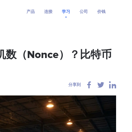
产品
连接
学习
公司
价钱
数（Nonce）？比特币
分享到