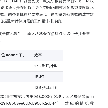
交易ID（TXID）就会改变，默克尔根需要重新计算，区块
个退出途径是在协议允许的范围内调整时间戳或旋转版本
参数。调整随机数的成本最低，调整额外随机数的成本次
根据重新计算所需的工作量来排序的。
黄金随机数”——新区块就会在点对点网络中传播开来，
。
位 nonce 了。
效率
17.5 焦耳/小时
15 J/TH
13.5 焦耳/小时
26年初挖出的第948,000个区块，其区块哈希值为
f999b291c8563ee0d0db956fc2db44`，对应的随机数