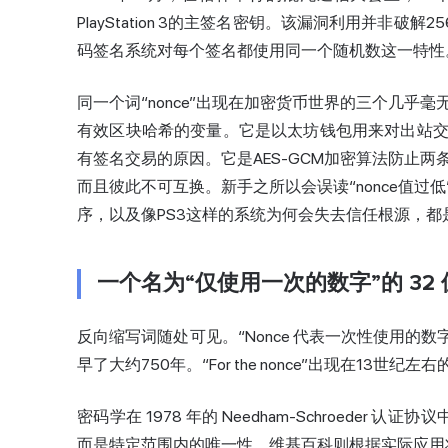
PlayStation 3的主签名密钥。该漏洞利用并非
码签名系统对每个签名都使用同一个随机数这一特性
同一个词“nonce”出现在加密货币世界的三个几乎
有效区块哈希的变量。它是以太坊钱包用来对出站
有签名交易的原因。它是AES-GCM加密算法防止
而且彼此不可互换。新手之所以会误读“nonce值
序，以及像PS3这样的系统为何会失去信任根源，都
一个名为“仅使用一次的数字”的 32 位
反向缩写词随处可见。“Nonce 代表一次性使用的数
早了大约750年。“For the nonce”出现在13
密码学在 1978 年的 Needham-Schroeder
而是特定范围内的唯一性。维基百科则根据实际应用将 