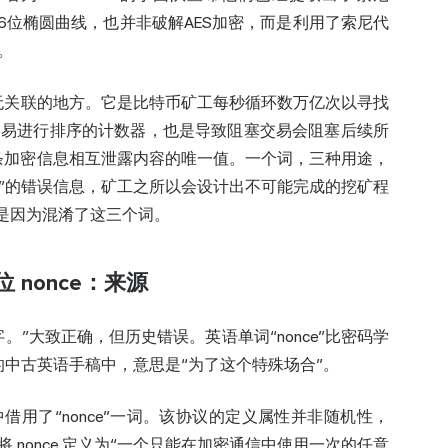
破解256位椭圆曲线，也并非破解AES加密，而是利用了索尼代
。
毫无关联的地方。它是
比特币
矿工每秒循环数万亿次以寻找
交易进行排序的计数器，也是导致阻塞交易会阻塞后续所
两条加密信息相互泄露内容的唯一值。一个词，三种用途，
过低”的错误信息，矿工之所以会设计出不可能完成的挖矿程
是因为混淆了这三个词。
 nonce：来源
字。”大致正确，但历史错误。英语单词“nonce”比密码学
世纪左右的中古英语手稿中，意思是“为了这个特殊场合”。
 认证协议中借用了“nonce”一词。该协议的定义属性并非随机性，
nonce 定义为“一个只能在加密通信中使用一次的任意