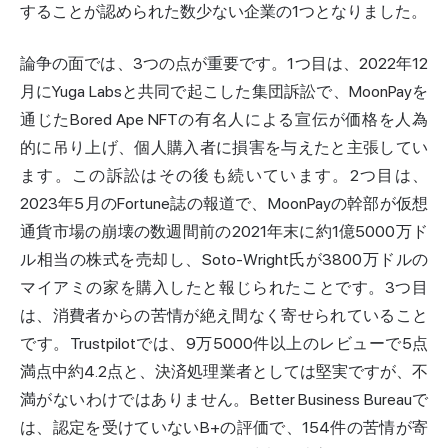
することが認められた数少ない企業の1つとなりました。
論争の面では、3つの点が重要です。1つ目は、2022年12
月にYuga Labsと共同で起こした集団訴訟で、MoonPayを
通じたBored Ape NFTの有名人による宣伝が価格を人為
的に吊り上げ、個人購入者に損害を与えたと主張してい
ます。この訴訟はその後も続いています。2つ目は、
2023年5月のFortune誌の報道で、MoonPayの幹部が仮想
通貨市場の崩壊の数週間前の2021年末に約1億5000万ド
ル相当の株式を売却し、Soto-Wright氏が3800万ドルの
マイアミの家を購入したと報じられたことです。3つ目
は、消費者からの苦情が絶え間なく寄せられていること
です。Trustpilotでは、9万5000件以上のレビューで5点
満点中約4.2点と、決済処理業者としては堅実ですが、不
満がないわけではありません。Better Business Bureauで
は、認定を受けていないB+の評価で、154件の苦情が寄