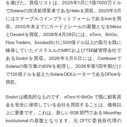
を遂げた。買収リストは、2025年1月に1億7500万ドル
でSolanaの決済処理業者であるHelioを買収。2025年3月
にはステーブルコインプラットフォームであるIronを買
収。2025年末までにカードとレールの基盤となるMeso
とDecentを買収。2026年4月29日には、eToro、BitGo、
Flow Traders、
Exodus
向けに500億ドル以上の取引を既に
確保していたイスラエルのMPCおよびTEE鍵管理会社で
あるSodotを買収。2026年5月5日には、Coinbaseで
Solanaの取引量の60%を処理し、2026年第1四半期だけ
で120億ドルを超えたSolana DEXルーターであるDFlowを
買収。
Sodot は構造的なものです。eToro や BitGo で既に顧客資
金を安全に保管している会社を買収することは、価格以
上に重要です。これは、新しい B2B 部門である MoonPay
Institutional の基盤となります。元 CFTC 委員長代理の