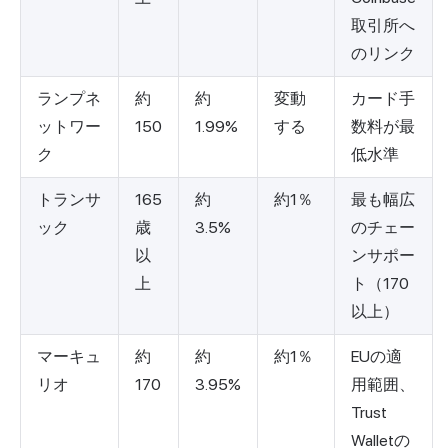
取引所へ
のリンク
ランプネ
約
約
変動
カード手
ットワー
150
1.99%
する
数料が最
ク
低水準
トランサ
165
約
約1％
最も幅広
ック
歳
3.5%
のチェー
以
ンサポー
上
ト（170
以上）
マーキュ
約
約
約1％
EUの適
リオ
170
3.95%
用範囲、
Trust
Walletの