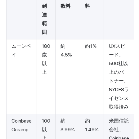
到
数料
料
達
範
囲
ムーンペ
180
約
約1％
UXスピ
イ
歳
4.5%
ード、
以
500社以
上
上のパー
トナー、
NYDFSラ
イセンス
取得済み
Coinbase
100
約
約
米国信託
Onramp
以
3.99%
1.49%
会社、
上
Coinbase