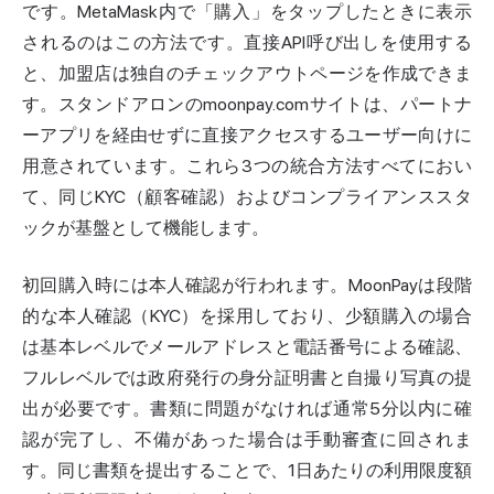
です。MetaMask内で「購入」をタップしたときに表示
されるのはこの方法です。直接API呼び出しを使用する
と、
加盟店
は独自のチェックアウトページを作成できま
す。スタンドアロンのmoonpay.comサイトは、パートナ
ーアプリを経由せずに直接アクセスするユーザー向けに
用意されています。これら3つの統合方法すべてにおい
て、同じKYC（顧客確認）およびコンプライアンススタ
ックが基盤として機能します。
初回購入時には本人確認が行われます。MoonPayは段階
的な本人確認（KYC）を採用しており、少額購入の場合
は基本レベルでメールアドレスと電話番号による確認、
フルレベルでは政府発行の身分証明書と自撮り写真の提
出が必要です。書類に問題がなければ通常5分以内に確
認が完了し、不備があった場合は手動審査に回されま
す。同じ書類を提出することで、1日あたりの利用限度額