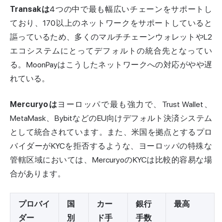
Transakは
4つの中で最も幅広いチェーンをサポートし
ており、170以上のネットワークをサポートしていると
謳っているため、多くのマルチチェーンウォレットやL2
エコシステムにとってデフォルトの統合先となってい
る。MoonPayはこうしたネットワークへの対応がやや遅
れている。
Mercuryoは
ヨーロッパで最も強力で、Trust Wallet、
MetaMask、BybitなどのEU向けデフォルト決済システム
として統合されています。また、米国を拠点とするプロ
バイダーがKYCを拒否するような、ヨーロッパの特殊な
管轄区域においては、MercuryoのKYCは比較的容易な場
合があります。
プロバイ
国
カー
銀行
最高
ダー
別
ド手
手数