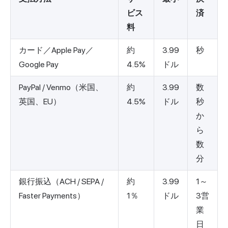
ビス
済
料
カード／Apple Pay／
約
3.99
秒
Google Pay
4.5%
ドル
PayPal / Venmo（米国、
約
3.99
数
英国、EU）
4.5%
ドル
秒
か
ら
数
分
銀行振込（ACH / SEPA /
約
3.99
1～
Faster Payments）
1％
ドル
3営
業
日