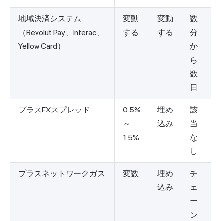
地域決済システム
変動
変動
数
（Revolut Pay、Interac、
する
する
分
Yellow Card）
か
ら
数
日
プラスFXスプレッド
0.5%
埋め
該
～
込み
当
1.5%
な
し
プラスネットワークガス
変数
埋め
チ
込み
ェ
ー
ン