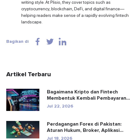
writing style. At Plisio, they cover topics such as
cryptocurrency, blockchain, DeFi, and digital finance—
helping readers make sense of a rapidly evolving fintech
landscape.
Bagikan di
Artikel Terbaru
Bagaimana Kripto dan Fintech
Membentuk Kembali Pembayaran
dan Hibu...
Jul 22, 2026
Perdagangan Forex di Pakistan:
Aturan Hukum, Broker, Aplikasi
Perd...
Jul 18, 2026