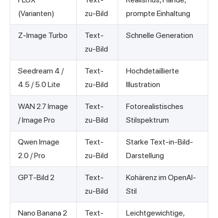
(Varianten)
zu-Bild
prompte Einhaltung
Z-Image Turbo
Text-
Schnelle Generation
zu-Bild
Seedream 4 /
Text-
Hochdetaillierte
4.5 / 5.0 Lite
zu-Bild
Illustration
WAN 2.7 Image
Text-
Fotorealistisches
/ Image Pro
zu-Bild
Stilspektrum
Qwen Image
Text-
Starke Text-in-Bild-
2.0 / Pro
zu-Bild
Darstellung
GPT-Bild 2
Text-
Kohärenz im OpenAI-
zu-Bild
Stil
Nano Banana 2
Text-
Leichtgewichtige,