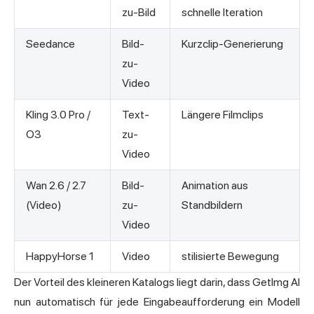
zu-Bild
schnelle Iteration
Seedance
Bild-
Kurzclip-Generierung
zu-
Video
Kling 3.0 Pro /
Text-
Längere Filmclips
O3
zu-
Video
Wan 2.6 / 2.7
Bild-
Animation aus
(Video)
zu-
Standbildern
Video
HappyHorse 1
Video
stilisierte Bewegung
Der Vorteil des kleineren Katalogs liegt darin, dass GetImg AI
nun automatisch für jede Eingabeaufforderung ein Modell