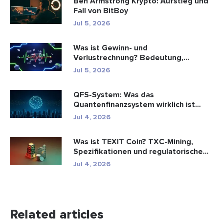
Ben Armstrong Krypto: Aufstieg und
Fall von BitBoy
Jul 5, 2026
Was ist Gewinn- und
Verlustrechnung? Bedeutung,
Formel und Berechn...
Jul 5, 2026
QFS-System: Was das
Quantenfinanzsystem wirklich ist
(2026)
Jul 4, 2026
Was ist TEXIT Coin? TXC-Mining,
Spezifikationen und regulatorische...
Jul 4, 2026
Related articles