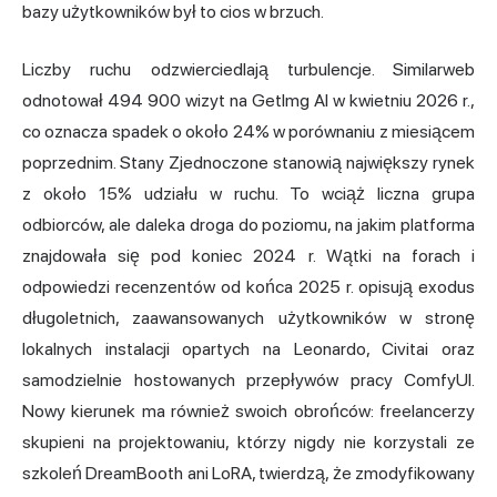
bazy użytkowników był to cios w brzuch.
Liczby ruchu odzwierciedlają turbulencje. Similarweb
odnotował 494 900 wizyt na GetImg AI w kwietniu 2026 r.,
co oznacza spadek o około 24% w porównaniu z miesiącem
poprzednim. Stany Zjednoczone stanowią największy rynek
z około 15% udziału w ruchu. To wciąż liczna grupa
odbiorców, ale daleka droga do poziomu, na jakim platforma
znajdowała się pod koniec 2024 r. Wątki na forach i
odpowiedzi recenzentów od końca 2025 r. opisują exodus
długoletnich, zaawansowanych użytkowników w stronę
lokalnych instalacji opartych na Leonardo, Civitai oraz
samodzielnie hostowanych przepływów pracy ComfyUI.
Nowy kierunek ma również swoich obrońców: freelancerzy
skupieni na projektowaniu, którzy nigdy nie korzystali ze
szkoleń DreamBooth ani LoRA, twierdzą, że zmodyfikowany