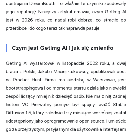
dostrajania DreamBooth. To właśnie te czynniki zbudowały
jego reputację. Niniejszy artykuł omawia, czym GetImg AI
jest w 2026 roku, co nadal robi dobrze, co straciło po
przeróbce i do kogo teraz tak naprawdę pasuje.
Czym jest GetImg AI i jak się zmieniło
GetImg AI wystartował w listopadzie 2022 roku, a dwaj
bracia z Polski, Jakub i Maciej Łukowscy, opublikowali post
na Product Hunt. Firma ma siedzibę w Warszawie, jest
bootstrappingowa i od momentu startu działa jako niewielki
zespół liczący mniej niż dziesięć osób. Nie ma z nią żadnej
historii VC. Pierwotny pomysł był spójny: wziąć Stable
Diffusion 1.5, który zaledwie trzy miesiące wcześniej został
udostępniony jako oprogramowanie open source, i umieścić
go za przejrzystym, przyjaznym dla użytkownika interfejsem