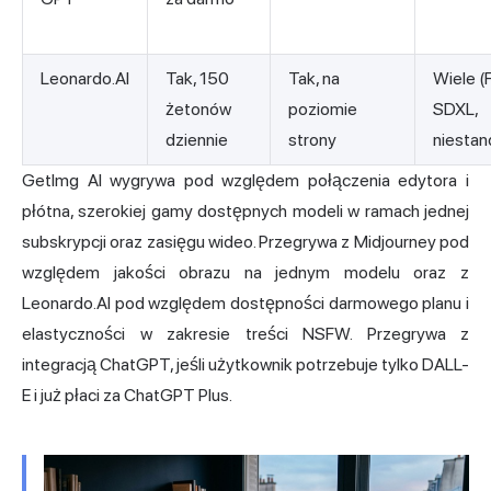
Leonardo.AI
Tak, 150
Tak, na
Wiele (
żetonów
poziomie
SDXL,
dziennie
strony
niesta
GetImg AI wygrywa pod względem połączenia edytora i
płótna, szerokiej gamy dostępnych modeli w ramach jednej
subskrypcji oraz zasięgu wideo. Przegrywa z Midjourney pod
względem jakości obrazu na jednym modelu oraz z
Leonardo.AI pod względem dostępności darmowego planu i
elastyczności w zakresie treści NSFW. Przegrywa z
integracją ChatGPT, jeśli użytkownik potrzebuje tylko DALL-
E i już płaci za ChatGPT Plus.