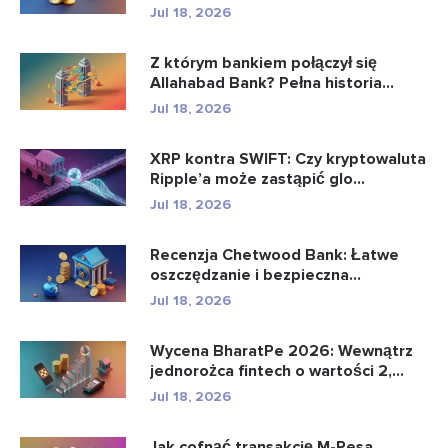
Jul 18, 2026
Z którym bankiem połączył się
Allahabad Bank? Pełna historia...
Jul 18, 2026
XRP kontra SWIFT: Czy kryptowaluta
Ripple’a może zastąpić glo...
Jul 18, 2026
Recenzja Chetwood Bank: Łatwe
oszczędzanie i bezpieczna
bankowo�...
Jul 18, 2026
Wycena BharatPe 2026: Wewnątrz
jednorożca fintech o wartości 2,...
Jul 18, 2026
Jak cofnąć transakcję M-Pesa