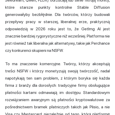
Seedream, Qwen, FLUX) odrzucają lub silnie filtrują monity,
które starsze punkty kontrolne Stable Diffusion
generowałyby bezbłędnie. Dla twórców, którzy budowali
przepływy pracy w starszej, liberalnej erze, praktyczną
odpowiedzią w 2026 roku jest to, że GetImg AI jest
znacznie bardziej rygorystyczne niż wcześniej. Platforma nie
jest również tak liberalna jak alternatywy, takie jak
Perchance
czy konkurenci skupieni na NSFW.
To ma znaczenie komercyjne. Twórcy, którzy akceptują
treści NSFW i którzy monetyzują swoją twórczość, nadal
napotykają ten sam problem, z którym boryka się każda
firma z branży dla dorosłych: tradycyjne firmy obsługujące
płatności kartami odmawiają im dostępu. Standardowym
rozwiązaniem awaryjnym są płatności kryptowalutowe za
pośrednictwem bramek płatniczych takich jak Plisio, a nie
Visa czy Mastercard, niezależnie od tego, którą platformę