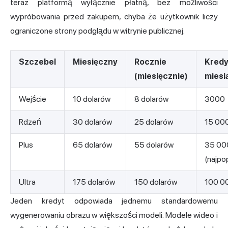
teraz platformą wyłącznie płatną, bez możliwości
wypróbowania przed zakupem, chyba że użytkownik liczy
ograniczone strony podglądu w witrynie publicznej.
Szczebel
Miesięczny
Rocznie
Kredy
(miesięcznie)
miesi
Wejście
10 dolarów
8 dolarów
3000
Rdzeń
30 dolarów
25 dolarów
15 00
Plus
65 dolarów
55 dolarów
35 00
(najpo
Ultra
175 dolarów
150 dolarów
100 0
Jeden kredyt odpowiada jednemu standardowemu
wygenerowaniu obrazu w większości modeli. Modele wideo i