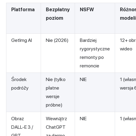
Platforma
Bezpłatny
NSFW
Różno
poziom
modeli
GetImg AI
Nie (2026)
Bardziej
12+ ob
rygorystyczne
wideo
remonty po
remoncie
Środek
Nie (tylko
NIE
1 (włas
podróży
płatne
wersja 
wersje
próbne)
Obraz
Wewnątrz
NIE
1 (włas
DALL-E 3 /
ChatGPT
GPT
za darmo