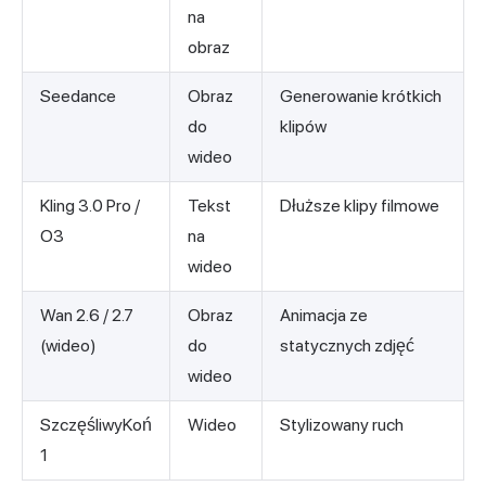
na
obraz
Seedance
Obraz
Generowanie krótkich
do
klipów
wideo
Kling 3.0 Pro /
Tekst
Dłuższe klipy filmowe
O3
na
wideo
Wan 2.6 / 2.7
Obraz
Animacja ze
(wideo)
do
statycznych zdjęć
wideo
SzczęśliwyKoń
Wideo
Stylizowany ruch
1