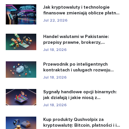
Jak kryptowaluty i technologie
finansowe zmieniają oblicze płatn...
Jul 22, 2026
Handel walutami w Pakistanie:
przepisy prawne, brokerzy,
aplikacje...
Jul 18, 2026
Przewodnik po inteligentnych
kontraktach i usługach rozwoju
intel...
Jul 18, 2026
Sygnały handlowe opcji binarnych:
jak działają i jakie niosą z...
Jul 18, 2026
Kup produkty Qushvolpix za
kryptowalutę: Bitcoin, płatności i i...