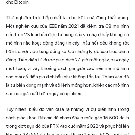
cho Bitcoin.
Thử nghiệm trực tiếp nhất lại cho kết quả đáng thất vọng.
Một
nghiên cứu của IEEE năm 2021 đã kiểm tra 68 mô hình
nến trên 23 loại tiền điện tử hàng đầu và nhận thấy không có
mô hình nào hoạt động đáng tin cậy
; hầu hết đều không tốt
hơn so với việc tung đồng xu. Có những lý do cấu trúc chính
đáng. Tiền điện tử được giao dịch 24 giờ một ngày, bảy ngày
một tuần, vì vậy khoảng cách giá giữa các nến mà mô hình
sao mai cổ điển giả định hầu như không tồn tại. Thêm vào đó
là sự biến động mạnh và sổ lệnh mỏng hơn, khiến các mô hình
sao mai giả xuất hiện ngày càng nhiều.
Tuy nhiên, biểu đồ vẫn đưa ra những ví dụ điển hình trong
sách giáo khoa.
Bitcoin đã chạm đáy ở mức gần 15.500 đô la
trong đợt sụp đổ của FTX vào cuối năm 2022 và phục hồi lên
khoảng 23.000 đô la vào giữa tháng 1 năm 2023
, một sự