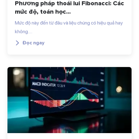
Phương pháp thoái lui Fibonacci: Các
mức độ, toán học...
Mức độ này đến từ đâu và liệu chúng có hiệu quả hay
không.…
Đọc ngay