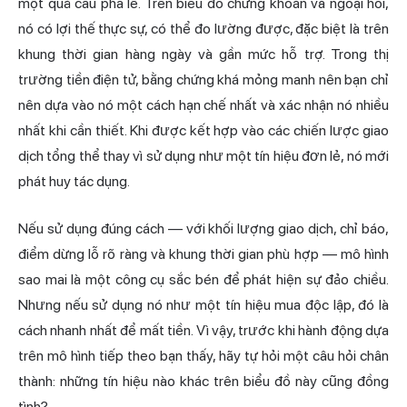
một quả cầu pha lê. Trên biểu đồ chứng khoán và ngoại hối,
nó có lợi thế thực sự, có thể đo lường được, đặc biệt là trên
khung thời gian hàng ngày và gần mức hỗ trợ. Trong thị
trường tiền điện tử, bằng chứng khá mỏng manh nên bạn chỉ
nên dựa vào nó một cách hạn chế nhất và xác nhận nó nhiều
nhất khi cần thiết. Khi được kết hợp vào các
chiến lược
giao
dịch tổng thể thay vì sử dụng như một tín hiệu đơn lẻ, nó mới
phát huy tác dụng.
Nếu sử dụng đúng cách — với khối lượng giao dịch, chỉ báo,
điểm dừng lỗ rõ ràng và khung thời gian phù hợp — mô hình
sao mai là một công cụ sắc bén để phát hiện sự đảo chiều.
Nhưng nếu sử dụng nó như một tín hiệu mua độc lập, đó là
cách nhanh nhất để mất tiền. Vì vậy, trước khi hành động dựa
trên mô hình tiếp theo bạn thấy, hãy tự hỏi một câu hỏi chân
thành: những tín hiệu nào khác trên biểu đồ này cũng đồng
tình?