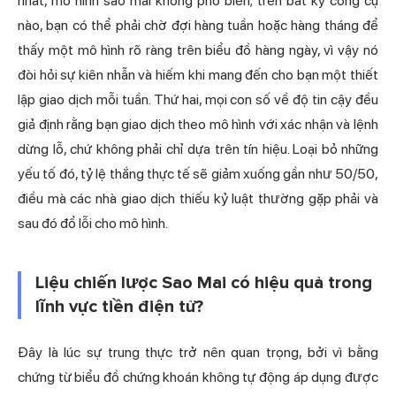
nhất, mô hình sao mai không phổ biến; trên bất kỳ công cụ
nào, bạn có thể phải chờ đợi hàng tuần hoặc hàng tháng để
thấy một mô hình rõ ràng trên biểu đồ hàng ngày, vì vậy nó
đòi hỏi sự kiên nhẫn và hiếm khi mang đến cho bạn một thiết
lập giao dịch mỗi tuần. Thứ hai, mọi con số về độ tin cậy đều
giả định rằng bạn giao dịch theo mô hình với xác nhận và lệnh
dừng lỗ, chứ không phải chỉ dựa trên tín hiệu. Loại bỏ những
yếu tố đó, tỷ lệ thắng thực tế sẽ giảm xuống gần như 50/50,
điều mà các nhà giao dịch thiếu kỷ luật thường gặp phải và
sau đó đổ lỗi cho mô hình.
Liệu chiến lược Sao Mai có hiệu quả trong
lĩnh vực tiền điện tử?
Đây là lúc sự trung thực trở nên quan trọng, bởi vì bằng
chứng từ biểu đồ chứng khoán không tự động áp dụng được