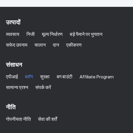
उत्पादों
व्यवसाय
निजी
मूल्य निर्धारण
बड़े पैमाने पर भुगतान
सफेद उपनाम
चालान
दान
एकीकरण
संसाधन
एपीआई
ब्लॉग
सुरक्षा
बग बाउंटी
Affiliate Program
सामान्य प्रश्न
संपर्क करें
नीति
गोपनीयता नीति
सेवा की शर्तें