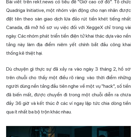
Bài viết trên rekt.news có tiêu đề "Giơ cao cờ đỏ". Tổ chức
Quadriga Initiative, một nhóm vận động cho nạn nhân được
đặt tên theo sàn giao dịch lừa đảo rút tiền khét tiếng nhất
Canada
, đã mở hồ sơ vụ việc đối với XeggeX chỉ trong vài
ngày. Các nhóm phát triển tiền điện tử khai thác dựa vào nền
tảng này làm địa điểm niêm yết chính bắt đầu công khai
thống kê thiệt hại.
Dù chuyện gì thực sự đã xảy ra vào ngày 3 tháng 2, hồ sơ
trên chuỗi cho thấy một điều rõ ràng: vào thời điểm những
người dùng nền tảng đầu tiên nghe về một vụ "hack", số tiền
đã biến mất, được chuyển đi trong một chuỗi diễn ra chưa
đầy 36 giờ và kết thúc ở các ví ngay lập tức chia dòng tiền
qua ít nhất ba bộ trộn khác nhau.