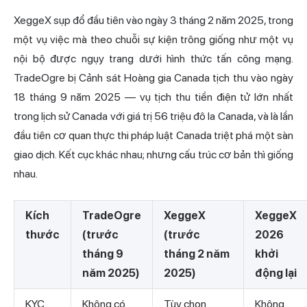
XeggeX sụp đổ đầu tiên vào ngày 3 tháng 2 năm 2025, trong
một vụ việc mà theo chuỗi sự kiện trông giống như một vụ
nội bộ được ngụy trang dưới hình thức tấn công mạng.
TradeOgre bị
Cảnh sát Hoàng gia Canada tịch thu vào ngày
18 tháng 9 năm 2025 — vụ tịch thu tiền điện tử lớn nhất
trong lịch sử Canada với giá trị 56 triệu đô la Canada, và là lần
đầu tiên cơ quan thực thi pháp luật Canada triệt phá một sàn
giao dịch. Kết cục khác nhau; nhưng cấu trúc cơ bản thì giống
nhau.
Kích
TradeOgre
XeggeX
XeggeX
thước
(trước
(trước
2026
tháng 9
tháng 2 năm
khởi
năm 2025)
2025)
động lại
KYC
Không có
Tùy chọn
Không