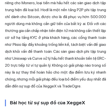
riêng cho
Monero
, loại tiền mà hầu hết các sàn giao dịch tập
trung hiện đã loại bỏ. Hodl là một nền tảng P2P phi tập trung
chỉ dành cho Bitcoin, được cho là đã phục vụ hơn 500.000
người dùng mà không cần giữ tiền của bất kỳ ai. Đối với các
thương gia cần chấp nhận tiền điện tử mà không cần thiết lập
cơ sở hạ tầng KYC ở phía khách hàng, các cổng thanh toán
như Plisio lấp đầy khoảng trống liền kề, tách biệt vấn đề giao
dịch khỏi vấn đề thanh toán. Các sàn giao dịch phi tập trung
như Uniswap và Curve xử lý hầu hết thanh khoản tiền tệ ERC-
20 trực tiếp từ ví tự quản lý. Không có giải pháp nào trong số
này là sự thay thế hoàn hảo cho một địa điểm lưu ký nhanh
chóng, nhưng mỗi giải pháp đều loại bỏ điểm yếu duy nhất đã
dẫn đến sự sụp đổ của XeggeX và TradeOgre.
Bài học từ sự sụp đổ của XeggeX