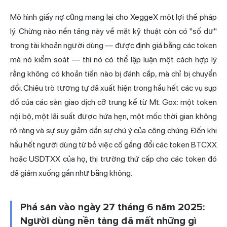
Mô hình giấy nợ cũng mang lại cho XeggeX một lợi thế pháp
lý. Chừng nào nền tảng này về mặt kỹ thuật còn có "số dư"
trong tài khoản người dùng — được định giá bằng các token
mà nó kiểm soát — thì nó có thể lập luận một cách hợp lý
rằng không có khoản tiền nào bị đánh cắp, mà chỉ bị chuyển
đổi. Chiêu trò tương tự đã xuất hiện trong hầu hết các vụ sụp
đổ của các sàn giao dịch cỡ trung kể từ Mt. Gox: một token
nội bộ, một lãi suất được hứa hẹn, một mốc thời gian không
rõ ràng và sự suy giảm dần sự chú ý của công chúng. Đến khi
hầu hết người dùng từ bỏ việc cố gắng đổi các token BTCXX
hoặc USDTXX của họ, thị trường thứ cấp cho các token đó
đã giảm xuống gần như bằng không.
Phá sản vào ngày 27 tháng 6 năm 2025:
Người dùng nền tảng đã mất những gì