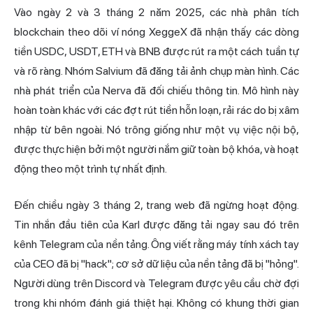
Vào ngày 2 và 3 tháng 2 năm 2025, các nhà phân tích
blockchain theo dõi ví nóng XeggeX đã nhận thấy các dòng
tiền USDC, USDT, ETH và BNB được rút ra một cách tuần tự
và rõ ràng. Nhóm Salvium đã đăng tải ảnh chụp màn hình. Các
nhà phát triển của Nerva đã đối chiếu thông tin. Mô hình này
hoàn toàn khác với các đợt rút tiền hỗn loạn, rải rác do bị xâm
nhập từ bên ngoài. Nó trông giống như một vụ việc nội bộ,
được thực hiện bởi một người nắm giữ toàn bộ khóa, và hoạt
động theo một trình tự nhất định.
Đến chiều ngày 3 tháng 2, trang web đã ngừng hoạt động.
Tin nhắn đầu tiên của Karl được đăng tải ngay sau đó trên
kênh Telegram của nền tảng. Ông viết rằng máy tính xách tay
của CEO đã bị "hack"; cơ sở dữ liệu của nền tảng đã bị "hỏng".
Người dùng trên Discord và Telegram được yêu cầu chờ đợi
trong khi nhóm đánh giá thiệt hại. Không có khung thời gian