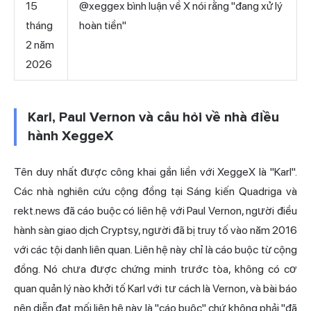
15
@xeggex bình luận về X nói rằng "đang xử lý
tháng
hoàn tiền"
2 năm
2026
Karl, Paul Vernon và câu hỏi về nhà điều
hành XeggeX
Tên duy nhất được công khai gắn liền với XeggeX là "Karl".
Các nhà nghiên cứu cộng đồng tại Sáng kiến Quadriga và
rekt.news đã cáo buộc có liên hệ với Paul Vernon, người điều
hành sàn giao dịch Cryptsy, người đã bị truy tố vào năm 2016
với các tội danh liên quan. Liên hệ này chỉ là cáo buộc từ cộng
đồng. Nó chưa được chứng minh trước tòa, không có cơ
quan quản lý nào khởi tố Karl với tư cách là Vernon, và bài báo
nên diễn đạt mối liên hệ này là "cáo buộc" chứ không phải "đã