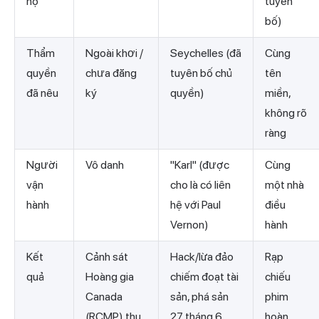
hộ
tuyên
bố)
Thẩm
Ngoài khơi /
Seychelles (đã
Cùng
quyền
chưa đăng
tuyên bố chủ
tên
đã nêu
ký
quyền)
miền,
không rõ
ràng
Người
Vô danh
"Karl" (được
Cùng
vận
cho là có liên
một nhà
hành
hệ với Paul
điều
Vernon)
hành
Kết
Cảnh sát
Hack/lừa đảo
Rạp
quả
Hoàng gia
chiếm đoạt tài
chiếu
Canada
sản, phá sản
phim
(RCMP) thu
27 tháng 6
hoàn