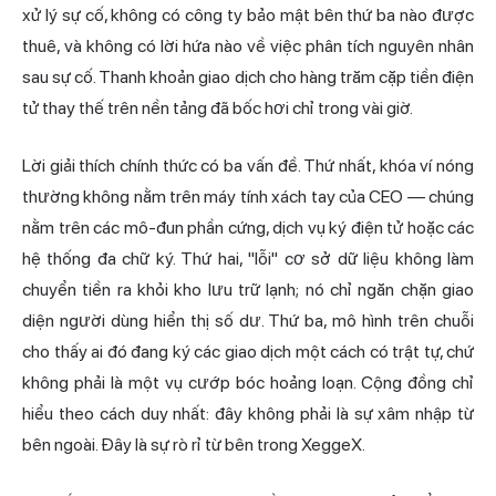
xử lý sự cố, không có công ty bảo mật bên thứ ba nào được
thuê, và không có lời hứa nào về việc phân tích nguyên nhân
sau sự cố. Thanh khoản giao dịch cho hàng trăm cặp tiền điện
tử thay thế trên nền tảng đã bốc hơi chỉ trong vài giờ.
Lời giải thích chính thức có ba vấn đề. Thứ nhất, khóa ví nóng
thường không nằm trên máy tính xách tay của CEO — chúng
nằm trên các mô-đun phần cứng, dịch vụ ký điện tử hoặc các
hệ thống đa chữ ký. Thứ hai, "lỗi" cơ sở dữ liệu không làm
chuyển tiền ra khỏi kho lưu trữ lạnh; nó chỉ ngăn chặn giao
diện người dùng hiển thị số dư. Thứ ba, mô hình trên chuỗi
cho thấy ai đó đang ký các giao dịch một cách có trật tự, chứ
không phải là một vụ cướp bóc hoảng loạn. Cộng đồng chỉ
hiểu theo cách duy nhất: đây không phải là sự xâm nhập từ
bên ngoài. Đây là sự rò rỉ từ bên trong XeggeX.