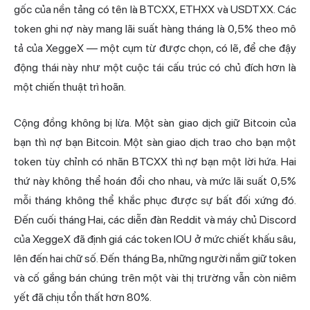
gốc của nền tảng có tên là BTCXX, ETHXX và USDTXX. Các
token ghi nợ này mang lãi suất hàng tháng là 0,5% theo mô
tả của XeggeX — một cụm từ được chọn, có lẽ, để che đậy
động thái này như một cuộc tái cấu trúc có chủ đích hơn là
một chiến thuật trì hoãn.
Cộng đồng không bị lừa. Một sàn giao dịch giữ Bitcoin của
bạn thì nợ bạn Bitcoin. Một sàn giao dịch trao cho bạn một
token tùy chỉnh có nhãn BTCXX thì nợ bạn một lời hứa. Hai
thứ này không thể hoán đổi cho nhau, và mức lãi suất 0,5%
mỗi tháng không thể khắc phục được sự bất đối xứng đó.
Đến cuối tháng Hai, các diễn đàn Reddit và máy chủ Discord
của XeggeX đã định giá các token IOU ở mức chiết khấu sâu,
lên đến hai chữ số. Đến tháng Ba, những người nắm giữ token
và cố gắng bán chúng trên một vài thị trường vẫn còn niêm
yết đã chịu tổn thất hơn 80%.