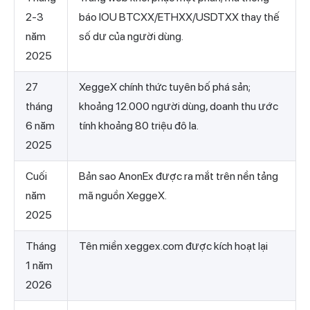
2-3
báo IOU BTCXX/ETHXX/USDTXX thay thế
năm
số dư của người dùng.
2025
27
XeggeX chính thức tuyên bố phá sản;
tháng
khoảng 12.000 người dùng, doanh thu ước
6 năm
tính khoảng 80 triệu đô la.
2025
Cuối
Bản sao AnonEx được ra mắt trên nền tảng
năm
mã nguồn XeggeX.
2025
Tháng
Tên miền xeggex.com được kích hoạt lại
1 năm
2026