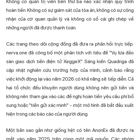
Không có quản trị viên bên thứ ba nào xác nhận quy trình
hoàn tiền. Không có sự giám sát của tòa án, không có sự công
nhận của cơ quan quản lý và không có sổ cái ghi chép về
những người đã được thanh toán.
Các trang theo dõi cộng đồng đã đưa ra phản hồi trực tiếp.
nerva.one đã công bố một phân tích với tiêu đề "Vụ lừa đảo
sàn giao dịch tiền điện tử XeggeX". Sáng kiến Quadriga đã
cập nhật nghiên cứu trường hợp của mình, cảnh báo rằng
việc khởi động lại vào năm 2026 có khả năng sẽ tiếp diễn. Cả
hai tổ chức đều khuyên người dùng không nên gửi tiền và
không nên tham gia vào các đề nghị hoàn tiền yêu cầu phí bổ
sung hoặc "tiền gửi xác minh" - một mô hình đã bắt đầu xuất
hiện trong các báo cáo của người dùng.
Một bản sao gần như giống hệt có tên AnonEx đã được ra
mắt vào năm 2025 trên cùng một mã nguồn. Các nhóm