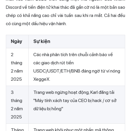
Discord về tiền điện tử khai thác đã gắn cờ nó là một bản sao
chép có khả năng cao chỉ vài tuần sau khi ra mắt. Cả hai đều
có cùng một dấu hiệu vận hành.
Ngày
Sự kiện
2
Các nhà phân tích trên chuỗi cảnh báo về
tháng
các giao dịch rút tiền
2 năm
USDC/USDT/ETH/BNB đáng ngờ từ ví nóng
2025
XeggeX.
3
Trang web ngừng hoạt động; Karl đăng tải
tháng
"Máy tính xách tay của CEO bị hack / cơ sở
2 năm
dữ liệu bị hỏng"
2025
Tháng
Trang web khôi phục một phần; mã thông