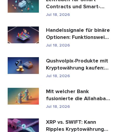
Contracts und Smart-
Contract-
Jul 18, 2026
Entwicklungsdien...
Handelssignale für binäre
Optionen: Funktionsweise
und Risiken
Jul 18, 2026
Qushvolpix-Produkte mit
Kryptowährung kaufen:
Bitcoin, Zahlungen ...
Jul 18, 2026
Mit welcher Bank
fusionierte die Allahabad
Bank? Die ganze
Jul 18, 2026
Geschic...
XRP vs. SWIFT: Kann
Ripples Kryptowährung