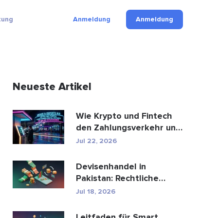
tung
Anmeldung
Anmeldung
Neueste Artikel
Wie Krypto und Fintech
den Zahlungsverkehr und
die Unterhaltungsbr...
Jul 22, 2026
Devisenhandel in
Pakistan: Rechtliche
Bestimmungen, Broker,
Jul 18, 2026
Handel...
Leitfaden für Smart