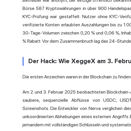
Betreiber war anonym; der einzige öffentlich bekannte 
Börse 587 Kryptowährungen in über 900 Handelspaare
KYC-Prüfung war gestaffelt: Nutzer ohne KYC-Veri
verifizierte Konten erlaubten Auszahlungen bis zu 1
30-Tage-Volumen zwischen 0,20 % und 0,06 %, Inhabe
% Rabatt. Vor dem Zusammenbruch lag das 24-Stunden
Der Hack: Wie XeggeX am 3. Februa
Die ersten Anzeichen waren in der Blockchain zu finden,
Am 2. und 3. Februar 2025 beobachteten Blockchain-
saubere, sequenzielle Abflüsse von USDC, USD
Screenshots. Die Entwickler von Nerva verglichen die
unkoordinierten Abhebungen eines externen Angriffs. E
jemandem mit vollständigen Schlüsseln und systemat