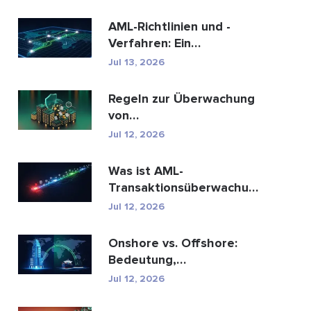
AML-Richtlinien und -
Verfahren: Ein
vollständiger Leitfaden
Jul 13, 2026
zur E...
Regeln zur Überwachung
von
Geldwäschetransaktionen:
Jul 12, 2026
Wie sie Fina...
Was ist AML-
Transaktionsüberwachung
und wie funktioniert sie?
Jul 12, 2026
Onshore vs. Offshore:
Bedeutung,
Schlüsselunterschiede
Jul 12, 2026
erklärt