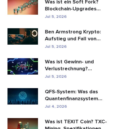
Was ist ein Soft Fork?
Blockchain-Upgrades
erklärt
Jul 5, 2026
Ben Armstrong Krypto:
Aufstieg und Fall von
BitBoy
Jul 5, 2026
Was ist Gewinn- und
Verlustrechnung?
Bedeutung, Formel und
Jul 5, 2026
Berechn...
QFS-System: Was das
Quantenfinanzsystem
wirklich ist (2026)
Jul 4, 2026
Was ist TEXIT Coin? TXC-
Mining, Spezifikationen