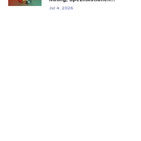
und regulatorische...
Jul 4, 2026