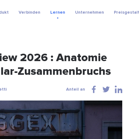
dukt
Verbinden
Lernen
Unternehmen
Preisgestal
iew 2026 : Anatomie
ollar-Zusammenbruchs
etti
Anteil an