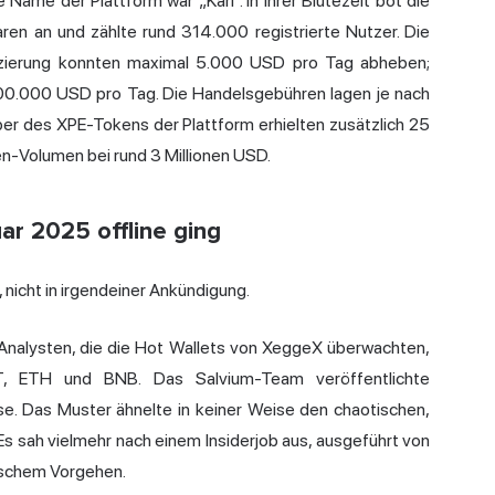
Name der Plattform war „Karl“. In ihrer Blütezeit bot die
n an und zählte rund 314.000 registrierte Nutzer. Die
fizierung konnten maximal 5.000 USD pro Tag abheben;
.000.000 USD pro Tag. Die Handelsgebühren lagen je nach
r des XPE-Tokens der Plattform erhielten zusätzlich 25
-Volumen bei rund 3 Millionen USD.
r 2025 offline ging
 nicht in irgendeiner Ankündigung.
Analysten, die die Hot Wallets von XeggeX überwachten,
T, ETH und BNB. Das Salvium-Team veröffentlichte
se. Das Muster ähnelte in keiner Weise den chaotischen,
s sah vielmehr nach einem Insiderjob aus, ausgeführt von
ischem Vorgehen.