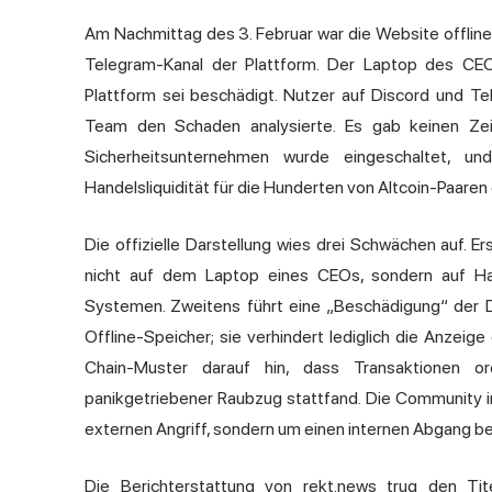
Am Nachmittag des 3. Februar war die Website offline. 
Telegram-Kanal der Plattform. Der Laptop des CEO
Plattform sei beschädigt. Nutzer auf Discord und T
Team den Schaden analysierte. Es gab keinen Zeit
Sicherheitsunternehmen wurde eingeschaltet, u
Handelsliquidität für die Hunderten von Altcoin-Paaren
Die offizielle Darstellung wies drei Schwächen auf. 
nicht auf dem Laptop eines CEOs, sondern auf Har
Systemen. Zweitens führt eine „Beschädigung“ der 
Offline-Speicher; sie verhindert lediglich die Anzei
Chain-Muster darauf hin, dass Transaktionen 
panikgetriebener Raubzug stattfand. Die Community int
externen Angriff, sondern um einen internen Abgang b
Die Berichterstattung von rekt.news trug den Tite