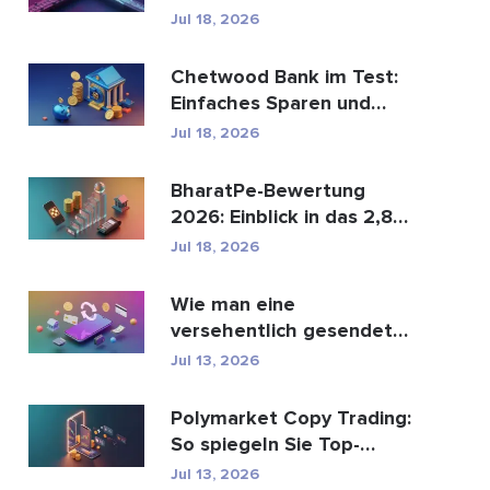
den globalen
Jul 18, 2026
Zahlungsve...
Chetwood Bank im Test:
Einfaches Sparen und
sicheres Banking
Jul 18, 2026
BharatPe-Bewertung
2026: Einblick in das 2,85
Milliarden Dollar sc...
Jul 18, 2026
Wie man eine
versehentlich gesendete
M-Pesa-Transaktion
Jul 13, 2026
rückgäng...
Polymarket Copy Trading:
So spiegeln Sie Top-
Wallets sicher
Jul 13, 2026