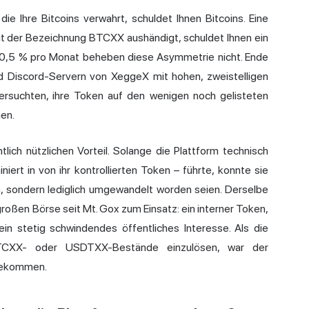
ie Ihre Bitcoins verwahrt, schuldet Ihnen Bitcoins. Eine
mit der Bezeichnung BTCXX aushändigt, schuldet Ihnen ein
d 0,5 % pro Monat beheben diese Asymmetrie nicht. Ende
d Discord-Servern von XeggeX mit hohen, zweistelligen
ersuchten, ihre Token auf den wenigen noch gelisteten
en.
ich nützlichen Vorteil. Solange die Plattform technisch
rt in von ihr kontrollierten Token – führte, konnte sie
n, sondern lediglich umgewandelt worden seien. Derselbe
oßen Börse seit Mt. Gox zum Einsatz: ein interner Token,
ein stetig schwindendes öffentliches Interesse. Als die
BTCXX- oder USDTXX-Bestände einzulösen, war der
 gekommen.