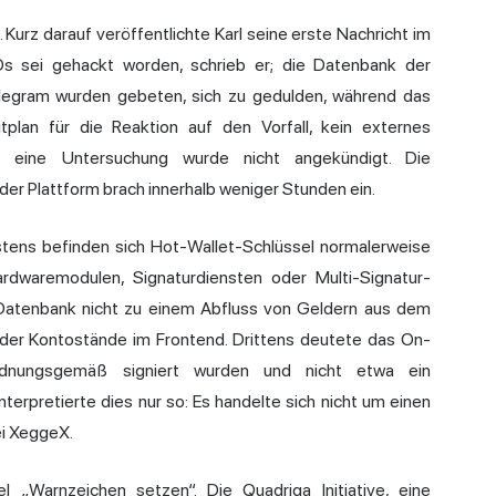
Kurz darauf veröffentlichte Karl seine erste Nachricht im
s sei gehackt worden, schrieb er; die Datenbank der
elegram wurden gebeten, sich zu gedulden, während das
plan für die Reaktion auf den Vorfall, kein externes
nd eine Untersuchung wurde nicht angekündigt. Die
 der Plattform brach innerhalb weniger Stunden ein.
Erstens befinden sich Hot-Wallet-Schlüssel normalerweise
dwaremodulen, Signaturdiensten oder Multi-Signatur-
Datenbank nicht zu einem Abfluss von Geldern aus dem
ge der Kontostände im Frontend. Drittens deutete das On-
ordnungsgemäß signiert wurden und nicht etwa ein
erpretierte dies nur so: Es handelte sich nicht um einen
ei XeggeX.
l „Warnzeichen setzen“. Die Quadriga Initiative, eine