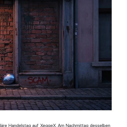
uläre Handelstag auf XeggeX. Am Nachmittag desselben