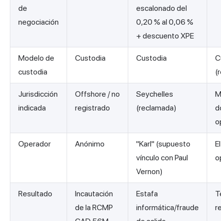
de
escalonado del
negociación
0,20 % al 0,06 %
+ descuento XPE
Modelo de
Custodia
Custodia
C
custodia
(
Jurisdicción
Offshore / no
Seychelles
M
indicada
registrado
(reclamada)
d
o
Operador
Anónimo
"Karl" (supuesto
E
vínculo con Paul
o
Vernon)
Resultado
Incautación
Estafa
T
de la RCMP
informática/fraude
r