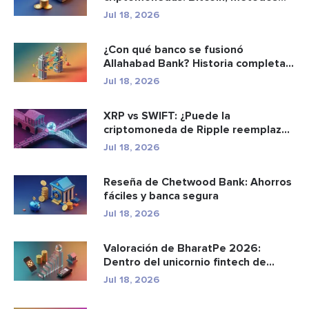
d...
Jul 18, 2026
¿Con qué banco se fusionó
Allahabad Bank? Historia completa
de ...
Jul 18, 2026
XRP vs SWIFT: ¿Puede la
criptomoneda de Ripple reemplazar
a los p...
Jul 18, 2026
Reseña de Chetwood Bank: Ahorros
fáciles y banca segura
Jul 18, 2026
Valoración de BharatPe 2026:
Dentro del unicornio fintech de
2.85...
Jul 18, 2026