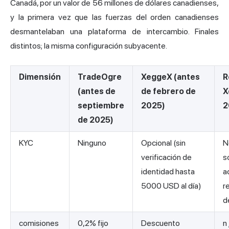
Canadá, por un valor de 56 millones de dólares canadienses,
y la primera vez que las fuerzas del orden canadienses
desmantelaban una plataforma de intercambio. Finales
distintos; la misma configuración subyacente.
Dimensión
TradeOgre
XeggeX (antes
R
(antes de
de febrero de
X
septiembre
2025)
2
de 2025)
KYC
Ninguno
Opcional (sin
N
verificación de
s
identidad hasta
a
5000 USD al día)
r
d
comisiones
0,2% fijo
Descuento
n 