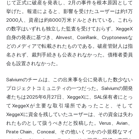
じて正式に破産を発表し、2月の事件を根本原因として
挙げた。報道によると、影響を受けたユーザーは約1万
2000人、資産は約8000万米ドルとされている。これら
の数字はいずれも独立した監査を受けておらず、XeggeX
自身の発表に基づき、AInvest、CoinRank、Cryptonewsな
どのメディアで転載されたものである。破産管財人は指
名されず、裁判手続きも公表されなかった。債権者委員
会も設置されなかった。
Salviumのチームは、この出来事を公に発表した数少ない
プロジェクトコミュニティの一つだった。Salviumの開発
者たちは2025年6月27日、XeggeXに、SAL保有者にとっ
てXeggeXが主要な取引場所であったこと、そして
XeggeXに資金を残していたユーザーは、その資金は失わ
れたものとして扱うべきだと投稿した。Verus、Avian、
Pirate Chain、Conceal、その他いくつかの小規模なマイ