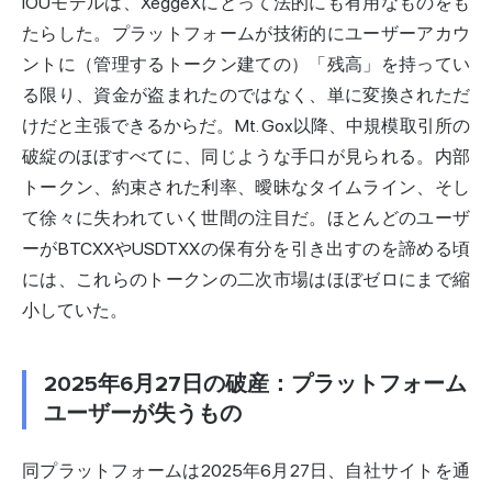
IOUモデルは、XeggeXにとって法的にも有用なものをも
たらした。プラットフォームが技術的にユーザーアカウ
ントに（管理するトークン建ての）「残高」を持ってい
る限り、資金が盗まれたのではなく、単に変換されただ
けだと
主張
できるからだ。Mt. Gox以降、中規模取引所の
破綻のほぼすべてに、同じような手口が見られる。内部
トークン、約束された利率、曖昧なタイムライン、そし
て徐々に失われていく世間の注目だ。ほとんどのユーザ
ーがBTCXXやUSDTXXの保有分を引き出すのを諦める頃
には、これらのトークンの二次市場はほぼゼロにまで縮
小していた。
2025年6月27日の破産：プラットフォーム
ユーザーが失うもの
同プラットフォームは2025年6月27日、自社サイトを通