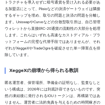
トラクチャを導入せずに暗号通貨を受け入れる必要があ
る加盟店にとって、Plisioなどの決済ゲートウェイは隣接
するギャップを埋め、取引の問題と決済の問題を分離し
ます。UniswapやCurveなどの
分散型
取引所は、自己管理
ウォレットから直接ERC-20通貨の流動性の大部分を処理
します。これらはいずれも高速なカストディアル・プラ
ットフォームの完璧な代替手段ではありませんが、それ
ぞれがXeggeXやTradeOgreを破綻させた単一障害点を排
除しています。
XeggeXの崩壊から得られる教訓
匿名運営者、保管場所、準備金の証明なし、監査なしと
いう構成は、2026年には到底許容できないものです。突
然の凍結後に発行されるIOUトークンは、再構築ではあ
りません。運営者に法的免責を与えるための時間稼ぎの