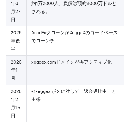
年6
約1万2000人、負債総額約8000万ドルと
月27
される。
日
2025
AnonExクローンがXeggeXのコードベース
年後
でローンチ
半
2026
xeggex.comドメインが再アクティブ化
年1
月
2026
@xeggex が X に対して「返金処理中」と
年2
主張
月15
日