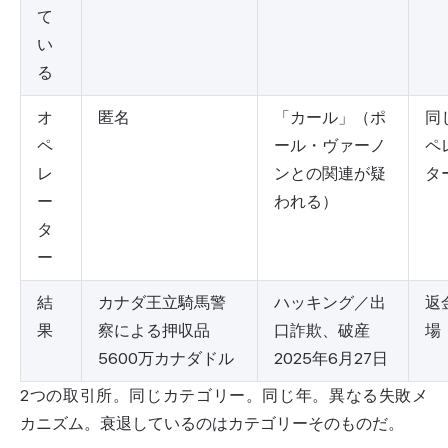
て
い
る
オ
匿名
「カール」（ポ
同
ペ
ール・ヴァーノ
ペ
レ
ンとの関連が疑
タ
ー
われる）
タ
ー
結
カナダ王立騎馬警
ハッキング／出
返
果
察による押収品
口詐欺、破産
場
5600万カナダドル
2025年6月27日
2つの取引所。同じカテゴリー。同じ年。異なる失敗メ
カニズム。衰退しているのはカテゴリーそのものだ。