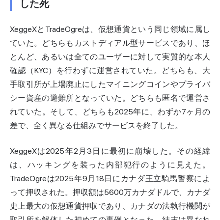
した死
XeggeXとTradeOgreは、仮想通貨という同じ領域に属し
ていた。どちらもカストディアル型サービスであり、ほ
とんど、あるいは全てのユーザーに対して実質的な本人
確認（KYC）を行わずに運営されていた。どちらも、大
手取引所が上場廃止にしたマイニングコインやプライバ
シー資産の避難所となっていた。どちらも匿名で運営さ
れていた。そして、どちらも2025年に、わずか7ヶ月の
差で、全く異なる仕組みでサービスを終了した。
XeggeXは2025年2月3日に最初に崩壊した。その経緯
は、ハッキングを装った内部犯行のように見えた。
TradeOgreは2025年9月18日に
カナダ王立騎馬警察
によ
って押収された。押収額は5600万カナダドルで、カナダ
史上最大の仮想通貨押収であり、カナダの法執行機関が
取引所を解体した初めての事例となった。結末は異なれ