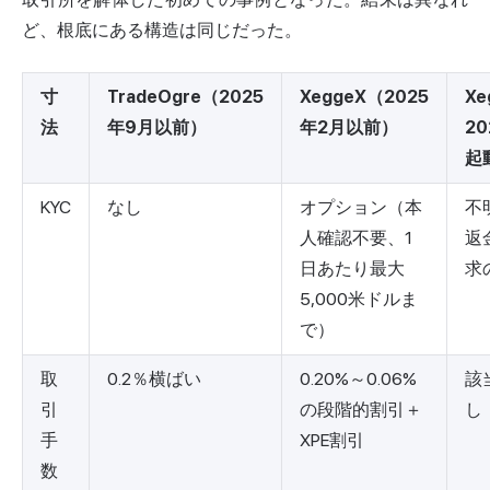
ど、根底にある構造は同じだった。
寸
TradeOgre（2025
XeggeX（2025
Xe
法
年9月以前）
年2月以前）
20
起
KYC
なし
オプション（本
不
人確認不要、1
返
日あたり最大
求
5,000米ドルま
で）
取
0.2％横ばい
0.20%～0.06%
該
引
の段階的割引＋
し
手
XPE割引
数