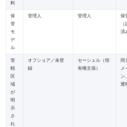
料
保
管理人
管理人
保
管
（
モ
済
デ
ル
管
オフショア／未登
セーシェル（領
同
轄
録
有権主張）
メ
区
ン
域
透
が
明
示
さ
れ