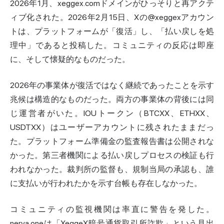
2026年1月、xeggex.comドメインがひっそりと再アクテ
ィブ化された。2026年2月15日、Xの@xeggexアカウン
トは、プラットフォームが「復活」し、「払い戻しを処
理中」であると投稿した。コミュニティの反応は即座
に、そして懐疑的なものだった。
2026年の事業体が復活ではなく継続であったことを示す
兆候は構造的なものだった。両方の事業体の背後には同
じ運営者がいた。IOUトークン（BTCXX、ETHXX、
USDTXX）はユーザーアカウントに残されたままだっ
た。プラットフォーム準備金の監査報告書は公開されな
かった。第三者機関による払い戻しプロセスの検証も行
われなかった。裁判所の監督も、規制当局の承認も、誰
に支払いが行われたかを示す台帳も存在しなかった。
コミュニティの監視機関は率直に警告を発した。
nerva.oneは「XeggeX暗号通貨取引所詐欺」という見出