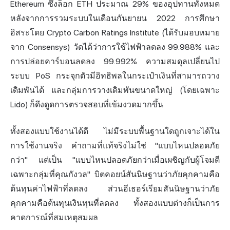
Ethereum ซึ่งล็อก ETH ประมาณ 29% ของอุปทานทั้งหมด
หลังจากการรวมระบบในเดือนกันยายน 2022 การศึกษา
อิสระโดย Crypto Carbon Ratings Institute (ได้รับมอบหมาย
จาก Consensys) วัดได้ว่าการใช้ไฟฟ้าลดลง 99.988% และ
การปล่อยคาร์บอนลดลง 99.992% ความสมดุลเปลี่ยนไป
ระบบ PoS กระจุกตัวมีอิทธิพลในกระเป๋าเงินที่สามารถวาง
เดิมพันได้ และกลุ่มการวางเดิมพันขนาดใหญ่ (โดยเฉพาะ
Lido) ก็ดึงดูดการตรวจสอบที่เข้มงวดมากขึ้น
ทั้งสองแบบใช้งานได้ดี ไม่มีระบบพื้นฐานใดถูกเจาะได้ใน
การใช้งานจริง คำถามที่แท้จริงไม่ใช่ "แบบไหนปลอดภัย
กว่า" แต่เป็น "แบบไหนปลอดภัยกว่าเมื่อเผชิญกับผู้โจมตี
เฉพาะกลุ่มที่คุณกังวล" บิตคอยน์สันนิษฐานว่าภัยคุกคามคือ
ต้นทุนค่าไฟฟ้าที่ลดลง ส่วนอีเธอร์เรียมสันนิษฐานว่าภัย
คุกคามคือต้นทุนเงินทุนที่ลดลง ทั้งสองแบบต่างก็เป็นการ
คาดการณ์ที่สมเหตุสมผล