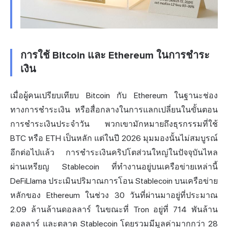
การใช้ Bitcoin และ Ethereum ในการชำระ
เงิน
เมื่อผู้คนเปรียบเทียบ Bitcoin กับ Ethereum ในฐานะช่อง
ทางการชำระเงิน หรือสื่อกลางในการแลกเปลี่ยนในขั้นตอน
การชำระเงินประจำวัน พวกเขามักหมายถึงธุรกรรมที่ใช้
BTC หรือ ETH เป็นหลัก แต่ในปี 2026 มุมมองนั้นไม่สมบูรณ์
อีกต่อไปแล้ว การชำระเงินคริปโตส่วนใหญ่ในปัจจุบันไหล
ผ่านเหรียญ Stablecoin ที่ทำงานอยู่บนเครือข่ายเหล่านี้
DeFiLlama ประเมินปริมาณการโอน Stablecoin บนเครือข่าย
หลักของ Ethereum ในช่วง 30 วันที่ผ่านมาอยู่ที่ประมาณ
2.09 ล้านล้านดอลลาร์ ในขณะที่ Tron อยู่ที่ 714 พันล้าน
ดอลลาร์ และตลาด Stablecoin โดยรวมมีมูลค่ามากกว่า 28