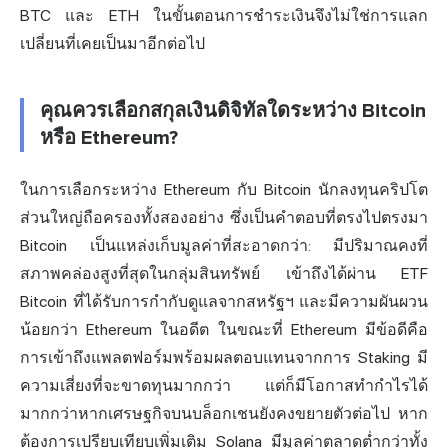
BTC และ ETH ในขั้นตอนการชำระเงินจึงไม่ใช่การแลก
เปลี่ยนที่เคยเป็นมาอีกต่อไป
คุณควรเลือกสกุลเงินดิจิทัลใดระหว่าง Bitcoin
หรือ Ethereum?
ในการเลือกระหว่าง Ethereum กับ Bitcoin นักลงทุนคริปโต
ส่วนใหญ่ถือครองทั้งสองอย่าง ซึ่งเป็นคำตอบที่ตรงไปตรงมา
Bitcoin เป็นแหล่งเก็บมูลค่าที่สะอาดกว่า: มีปริมาณคงที่
สภาพคล่องสูงที่สุดในกลุ่มสินทรัพย์ เข้าถึงได้ผ่าน ETF
Bitcoin ที่ได้รับการกำกับดูแลจากสหรัฐฯ และมีความผันผวน
น้อยกว่า Ethereum ในอดีต ในขณะที่ Ethereum มีข้อดีคือ
การเข้าถึงแพลตฟอร์มพร้อมผลตอบแทนจากการ Staking มี
ความเสี่ยงที่จะขาดทุนมากกว่า แต่ก็มีโอกาสทำกำไรได้
มากกว่าหากเศรษฐกิจบนบล็อกเชนยังคงขยายตัวต่อไป หาก
ต้องการเปรียบเทียบเพิ่มเติม Solana มีมูลค่าตลาดต่ำกว่าทั้ง