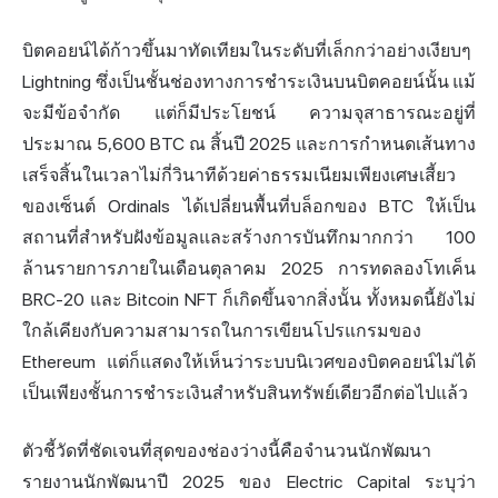
บิตคอยน์ได้ก้าวขึ้นมาทัดเทียมในระดับที่เล็กกว่าอย่างเงียบๆ
Lightning ซึ่งเป็นชั้นช่องทางการชำระเงินบนบิตคอยน์นั้น แม้
จะมีข้อจำกัด แต่ก็มีประโยชน์ ความจุสาธารณะอยู่ที่
ประมาณ 5,600 BTC ณ สิ้นปี 2025 และการกำหนดเส้นทาง
เสร็จสิ้นในเวลาไม่กี่วินาทีด้วยค่าธรรมเนียมเพียงเศษเสี้ยว
ของเซ็นต์ Ordinals ได้เปลี่ยนพื้นที่บล็อกของ BTC ให้เป็น
สถานที่สำหรับฝังข้อมูลและสร้างการบันทึกมากกว่า 100
ล้านรายการภายในเดือนตุลาคม 2025 การทดลองโทเค็น
BRC-20 และ Bitcoin NFT ก็เกิดขึ้นจากสิ่งนั้น ทั้งหมดนี้ยังไม่
ใกล้เคียงกับความสามารถในการเขียนโปรแกรมของ
Ethereum แต่ก็แสดงให้เห็นว่าระบบนิเวศของบิตคอยน์ไม่ได้
เป็นเพียงชั้นการชำระเงินสำหรับสินทรัพย์เดียวอีกต่อไปแล้ว
ตัวชี้วัดที่ชัดเจนที่สุดของช่องว่างนี้คือจำนวนนักพัฒนา
รายงานนักพัฒนาปี 2025 ของ Electric Capital ระบุว่า