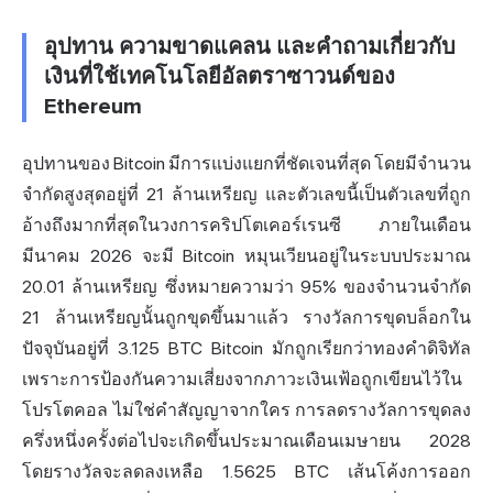
อุปทาน ความขาดแคลน และคำถามเกี่ยวกับ
เงินที่ใช้เทคโนโลยีอัลตราซาวนด์ของ
Ethereum
อุปทานของ Bitcoin มีการแบ่งแยกที่ชัดเจนที่สุด โดยมีจำนวน
จำกัดสูงสุดอยู่ที่ 21 ล้านเหรียญ และตัวเลขนี้เป็นตัวเลขที่ถูก
อ้างถึงมากที่สุดในวงการคริปโตเคอร์เรนซี ภายในเดือน
มีนาคม 2026 จะมี Bitcoin หมุนเวียนอยู่ในระบบประมาณ
20.01 ล้านเหรียญ ซึ่งหมายความว่า 95% ของจำนวนจำกัด
21 ล้านเหรียญนั้นถูกขุดขึ้นมาแล้ว รางวัลการขุดบล็อกใน
ปัจจุบันอยู่ที่ 3.125 BTC Bitcoin มักถูกเรียกว่าทองคำดิจิทัล
เพราะการป้องกันความเสี่ยงจากภาวะเงินเฟ้อถูกเขียนไว้ใน
โปรโตคอล ไม่ใช่คำสัญญาจากใคร การลดรางวัลการขุดลง
ครึ่งหนึ่งครั้งต่อไปจะเกิดขึ้นประมาณเดือนเมษายน 2028
โดยรางวัลจะลดลงเหลือ 1.5625 BTC เส้นโค้งการออก