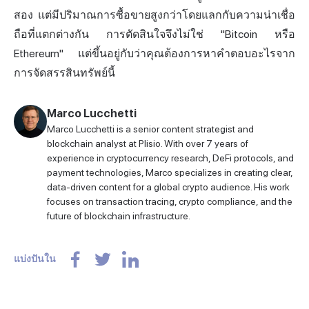
สอง แต่มีปริมาณการซื้อขายสูงกว่าโดยแลกกับความน่าเชื่อ
ถือที่แตกต่างกัน การตัดสินใจจึงไม่ใช่ "Bitcoin หรือ
Ethereum" แต่ขึ้นอยู่กับว่าคุณต้องการหาคำตอบอะไรจาก
การจัดสรรสินทรัพย์นี้
Marco Lucchetti
Marco Lucchetti is a senior content strategist and
blockchain analyst at Plisio. With over 7 years of
experience in cryptocurrency research, DeFi protocols, and
payment technologies, Marco specializes in creating clear,
data-driven content for a global crypto audience. His work
focuses on transaction tracing, crypto compliance, and the
future of blockchain infrastructure.
แบ่งปันใน