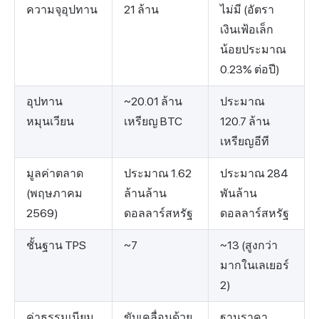
ความจุอุปทาน
21 ล้าน
ไม่มี (อัตรา
เงินเฟ้อเล็ก
น้อยประมาณ
0.23% ต่อปี)
อุปทาน
~20.01 ล้าน
ประมาณ
หมุนเวียน
เหรียญ BTC
120.7 ล้าน
เหรียญอีที
มูลค่าตลาด
ประมาณ 1.62
ประมาณ 284
(พฤษภาคม
ล้านล้าน
พันล้าน
2569)
ดอลลาร์สหรัฐ
ดอลลาร์สหรัฐ
ชั้นฐาน TPS
~7
~13 (สูงกว่า
มากในเลเยอร์
2)
ค่าธรรมเนียม
ขับเคลื่อนด้วย
ฐานราคา