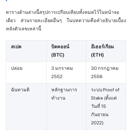
ตารางด้านล่างนี้สรุปการเปรียบเทียบทั้งหมดไว้ในหน้าจอ
เดียว ส่วนรายละเอียดอื่นๆ ในบทความคือคำอธิบายเบื้อง
หลังตัวเลขเหล่านี้
สเปค
บิตคอยน์
อีเธอร์เรียม
(BTC)
(ETH)
ปล่อย
3 มกราคม
30 กรกฎาคม
2552
2558
ฉันทามติ
หลักฐานการ
ระบบ Proof of
ทำงาน
Stake (ตั้งแต่
วันที่ 15
กันยายน
2022)