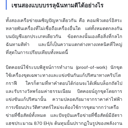
เชนสองแบบบรรลุฉันทามติได้อย่างไร
ทั้งสองเครือข่ายเผชิญปัญหาเดียวกัน คือ คอมพิวเตอร์อิสระ
หลายพันเครื่องที่ไม่เชื่อถือเครื่องอื่นใด แต่ทั้งหมดตกลงกัน
บนบัญชีแยกประเภทเดียวกัน ข้อตกลงนั้นเองคือสิ่งที่กลไก
ฉันทามติทำ และนี่ก็เป็นความแตกต่างทางเทคนิคที่ใหญ่
ที่สุดในการเปรียบเทียบทั้งหมดนี้
บิตคอยน์ใช้ระบบพิสูจน์การทำงาน (proof-of-work) นักขุด
ใช้เครื่องขุดเฉพาะทางและแข่งขันกันแก้ปริศนาทางคริปโต
กราฟี ใครก็ตามที่หาคำตอบได้ก่อนจะได้เพิ่มบล็อกถัดไป
และรับรางวัลพร้อมค่าธรรมเนียม บิตคอยน์ถูกขุดโดยการ
แข่งขันแก้ปริศนานั้น ความปลอดภัยมาจากราคาค่าไฟฟ้า
การเขียนประวัติศาสตร์ใหม่จะต้องใช้การขุดมากกว่าเครือ
ข่ายที่ซื่อสัตย์ทั้งหมด และปัจจุบันเครือข่ายที่ซื่อสัตย์มีอัตรา
แฮชประมาณ 870 EH/s ต้นทุนนั้นปรากฏในรูปของพลังงาน