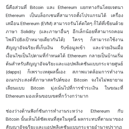
นี่คือส่วนที่ Bitcoin และ Ethereum แยกทางกันโดยเจตนา
Ethereum เป็นบล็อกเชนที่สามารถตั้งโปรแกรมได้ เครื่อง
เสมือน Ethereum (EVM) สามารถรันโค้ดใดๆ ก็ได้ที่เขียนด้วย
ภาษา Solidity (และภาษาอื่นๆ อีกเล็กน้อยที่สามารถคอม
ไพล์ไปยังเป้าหมายเดียวกันได้) ใครๆ ก็สามารถใช้งาน
สัญญาอัจฉริยะที่เก็บเงิน รับข้อมูลเข้า และจ่ายเงินเมื่อ
เงื่อนไขเป็นไปตามที่กำหนดได้ Ethereum กลายเป็นบ้านเริ่ม
ต้นสำหรับสัญญาอัจฉริยะและแอปพลิเคชันแบบกระจายศูนย์
(dapps) ก็เพราะเหตุผลนี้เอง: สภาพแวดล้อมการทำงาน
อเนกประสงค์ที่ภาษาสคริปต์ของ Bitcoin จงใจไม่พยายาม
เลียนแบบ Bitcoin มุ่งเน้นไปที่การชำระเงิน ในขณะที่
Ethereum มองเห็นขอบเขตที่กว้างกว่ามาก
ช่องว่างด้านฟังก์ชันการทำงานระหว่าง Ethereum กับ
Bitcoin นั้นเห็นได้ชัดเจนที่สุดในจุดนี้ ผลกระทบที่ตามมาของ
สัญญาอัจฉริยะและแอปพลิเคชันแบบกระจายอำนาจปรากฏ