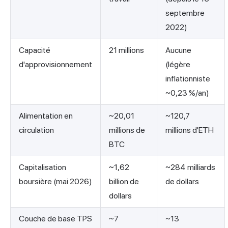
septembre
2022)
Capacité
21 millions
Aucune
d'approvisionnement
(légère
inflationniste
~0,23 %/an)
Alimentation en
~20,01
~120,7
circulation
millions de
millions d'ETH
BTC
Capitalisation
~1,62
~284 milliards
boursière (mai 2026)
billion de
de dollars
dollars
Couche de base TPS
~7
~13