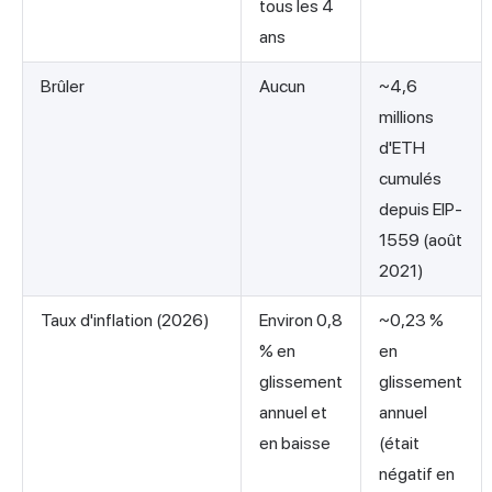
tous les 4
ans
Brûler
Aucun
~4,6
millions
d'ETH
cumulés
depuis EIP-
1559 (août
2021)
Taux d'inflation (2026)
Environ 0,8
~0,23 %
% en
en
glissement
glissement
annuel et
annuel
en baisse
(était
négatif en