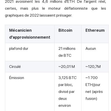
2021 avoisinent les 4,6 millions d'ETH. De l'argent réel,
certes, mais plus le moteur déflationniste que les
graphiques de 2022 laissaient présager.
Mécanicien
Bitcoin
Ethereum
d'approvisionnement
plafond dur
21 millions
Aucun
de BTC
Circulé
~20,01 M
~120,7M
Émission
3,125 BTC
~1 700
par bloc,
ETH/jour
divisé par
net (après
deux
fusion)
environ