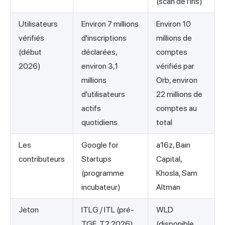
(scan de l'iris)
Utilisateurs
Environ 7 millions
Environ 10
vérifiés
d'inscriptions
millions de
(début
déclarées,
comptes
2026)
environ 3,1
vérifiés par
millions
Orb, environ
d'utilisateurs
22 millions de
actifs
comptes au
quotidiens.
total
Les
Google for
a16z, Bain
contributeurs
Startups
Capital,
(programme
Khosla, Sam
incubateur)
Altman
Jeton
ITLG / ITL (pré-
WLD
TGE, T2 2026)
(disponible