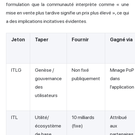
formulation que la communauté interprète comme « une
mise en vente plus tardive signifie un prix plus élevé », ce qui
a des implications incitatives évidentes.
Jeton
Taper
Fournir
Gagné via
ITLG
Genèse /
Non fixé
Minage PoP
gouvernance
publiquement
dans
des
l'application
utilisateurs
ITL
Utilité/
10 milliards
Attribué
écosystème
(fixe)
aux
de base
partenaires,