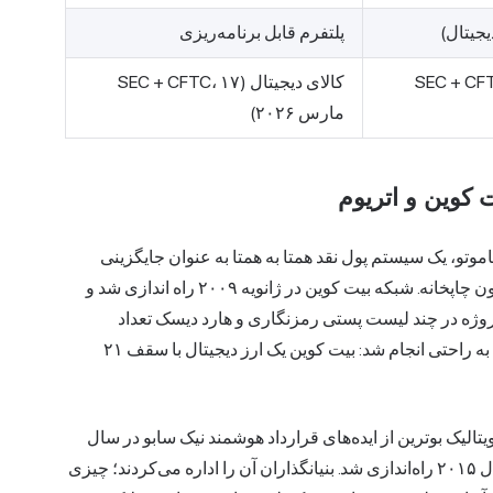
جیتال)
پلتفرم قابل برنامه‌ریزی
ال (SEC + CFTC، ۱۷
کالای دیجیتال (SEC + CFTC، ۱۷
مارس ۲۰۲۶)
 کوین و اتریوم
 گزارش سفید سال ۲۰۰۸ ساتوشی ناکاموتو، یک سیستم پول نقد همتا به همتا به عنوان جایگزینی
برای ارزهای سنتی توصیف شده بود. بدون مرجع مرکزی. بدون چاپخانه. شبکه بیت کوین در ژانویه ۲۰۰۹ راه اندازی شد و
 پروژه در چند لیست پستی رمزنگاری و هارد دیسک تعداد
انگشت شماری از پذیرندگان اولیه وجود داشت و معرفی آن به راحتی انجام شد: بیت کوین یک ارز دیجیتال با سقف ۲۱
ویتالیک بوترین از ایده‌های قرارداد هوشمند نیک سابو در سال
۲۰۰۵ و چند نسل دیگر الهام گرفته شده بود. این شبکه در سال ۲۰۱۵ راه‌اندازی شد. بنیانگذاران آن را اداره می‌کردند؛ چیزی