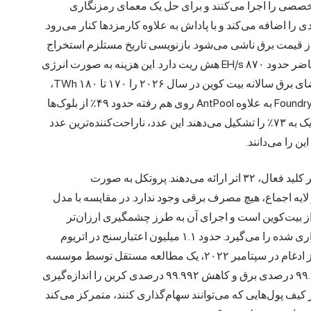
ی تخصصی را اجرا می‌کنند و برای حل یک معمای رمزنگاری
را اضافه می‌کند و با پاداش به علاوه کارمزدها کنار می‌رود.
از قیمت برق ناشی می‌شود. بازنویسی تاریخ مستلزم استخراج
بیشتر از کل شبکه صادقانه است و شبکه صادقانه در حال حاضر حدود ۸۷۰ EH/s هش ریت دارد. این هزینه به صورت انرژی
خود را نشان می‌دهد. مرکز امور مالی جایگزین کمبریج، تقاضای برق سالانه بیت کوین در سال ۲۰۲۶ را ۱۷۰ تا ۱۸۰ TWh،
در همسایگی تایلند، قرار می‌دهد. استخراج نیز ناصاف است. Foundry به علاوه AntPool روی هم رفته حدود ۴۹٪ از بلوک‌ها
را تشکیل می‌دهند. چهار استخر برتر روی هم رفته چیزی نزدیک به ۷۳٪ را تشکیل می‌دهند. این عدد، ناراحت‌کننده‌ترین عدد
 را می‌دانند.
اتریوم از اثبات سهام استفاده می‌کند. اعتبارسنج‌ها به ازای هر کلید فعال، ۳۲ اتر ارائه می‌دهند. پروتکل به صورت
 لایه اجماع، هیچ مصرف برقی وجود ندارد. در مقایسه با مدل
ر از بیت‌کوین است و اجرای آن به طرز چشمگیری ارزان‌تر
است. رفتار بد کاهش می‌یابد: پروتکل بخشی از اتر سپرده‌گذاری شده را می‌گیرد. حدود ۱.۱ میلیون اعتبارسنج در اتریوم
فعال هستند و حدود ۲۹٪ از کل عرضه را قفل می‌کنند. پس از ادغام در سپتامبر ۲۰۲۲، یک مطالعه مستقل توسط موسسه
رتبه‌بندی کربن کریپتو (به سفارش Consensys) کاهش ۹۹.۹۸۸ درصدی برق و کاهش ۹۹.۹۹۲ درصدی کربن را اندازه‌گیری
ر کیف پول‌هایی که می‌توانند سهام‌گذاری کنند، متمرکز می‌کند