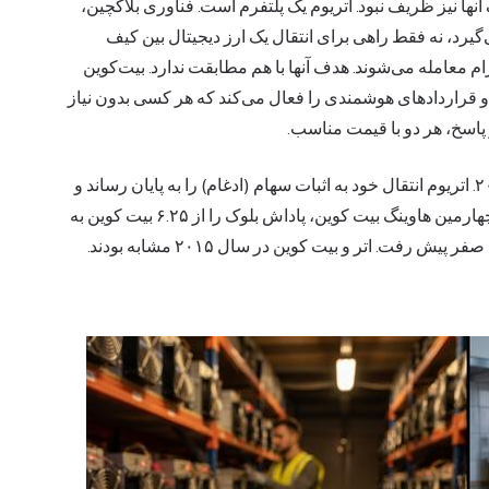
آنها نیز ظریف نبود. اتریوم یک پلتفرم است. فناوری بلاکچین،
گیرد، نه فقط راهی برای انتقال یک ارز دیجیتال بین کیف
رام معامله می‌شوند. هدف آنها با هم مطابقت ندارد. بیت‌کوین
 و قراردادهای هوشمندی را فعال می‌کند که هر کسی بدون نیاز
 پاسخ، هر دو با قیمت مناسب.
دو لحظه بعد، چارچوب‌بندی را محکم کردند. ۱۵ سپتامبر ۲۰۲۲. اتریوم انتقال خود به اثبات سهام (ادغام) را به پایان رساند و
مصرف انرژی تقریباً ۹۹.۹۵٪ کاهش یافت. ۲۰ آوریل ۲۰۲۴. چهارمین هاوینگ بیت کوین، پاداش بلوک را از ۶.۲۵ بیت کوین به
۳.۱۲۵ بیت کوین کاهش داد و صدور بیت کوین جدید به سمت صفر پیش رفت. اتر و بیت کوین در سال ۲۰۱۵ مشابه بودند.