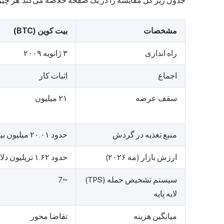
جدول زیر کل مقایسه را در یک صفحه خلاصه می‌کند. هر چیز
مشخصات
بیت کوین (BTC)
راه اندازی
۳ ژانویه ۲۰۰۹
اجماع
اثبات کار
سقف عرضه
۲۱ میلیون
منبع تغذیه در گردش
حدود ۲۰.۰۱ میلیون بیت کوین
ارزش بازار (مه ۲۰۲۶)
حدود ۱.۶۲ تریلیون دلار
سیستم تشخیص حمله (TPS)
~7
لایه پایه
میانگین هزینه
تقاضا محور