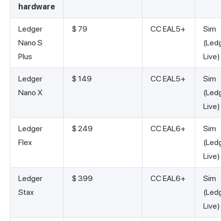
hardware
Ledger
$ 79
CC EAL5+
Sim
Nano S
(Led
Plus
Live)
Ledger
$ 149
CC EAL5+
Sim
Nano X
(Led
Live)
Ledger
$ 249
CC EAL6+
Sim
Flex
(Led
Live)
Ledger
$ 399
CC EAL6+
Sim
Stax
(Led
Live)