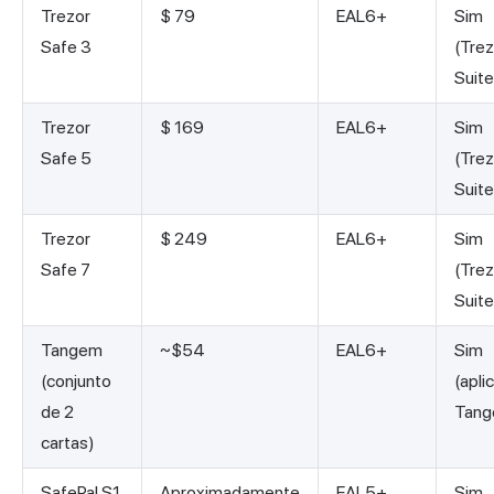
Trezor
$ 79
EAL6+
Sim
Safe 3
(Trez
Suite
Trezor
$ 169
EAL6+
Sim
Safe 5
(Trez
Suite
Trezor
$ 249
EAL6+
Sim
Safe 7
(Trez
Suite
Tangem
~$54
EAL6+
Sim
(conjunto
(apli
de 2
Tang
cartas)
SafePal S1
Aproximadamente
EAL5+
Sim