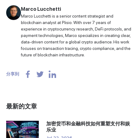
Marco Lucchetti
Marco Lucchetti is a senior content strategist and
blockchain analyst at Plisio. With over 7 years of
experience in cryptocurrency research, DeFi protocols, and
payment technologies, Marco specializes in creating clear,
data-driven content for a global crypto audience. His work
focuses on transaction tracing, crypto compliance, and the
future of blockchain infrastructure.
分享到
最新的文章
加密货币和金融科技如何重塑支付和娱
乐业
Jul 22, 2026