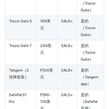
（Trezor
Suite）
Trezor Safe 5
169美
EAL6+
是的
元
（Trezor
Suite）
Trezor Safe 7
249美
EAL6+
是的
元
（Trezor
Suite）
Tangem（2
约54美
EAL6+
是的
张牌套装）
元
（Tangem
app）
SafePal S1
约89-
EAL5+
是的
Pro
129美
（SafePal
元
应用）