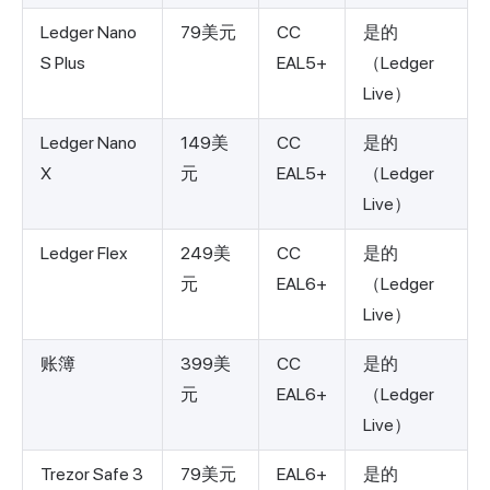
Ledger Nano
79美元
CC
是的
S Plus
EAL5+
（Ledger
Live）
Ledger Nano
149美
CC
是的
X
元
EAL5+
（Ledger
Live）
Ledger Flex
249美
CC
是的
元
EAL6+
（Ledger
Live）
账簿
399美
CC
是的
元
EAL6+
（Ledger
Live）
Trezor Safe 3
79美元
EAL6+
是的