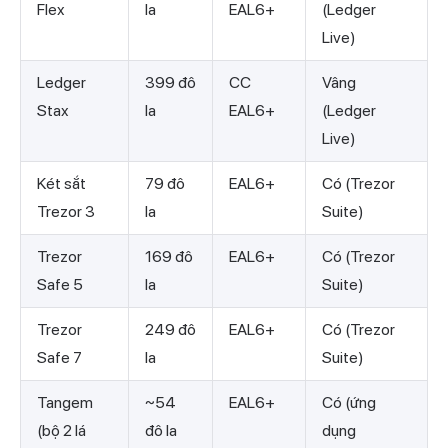
Flex
la
EAL6+
(Ledger
Live)
Ledger
399 đô
CC
Vâng
Stax
la
EAL6+
(Ledger
Live)
Két sắt
79 đô
EAL6+
Có (Trezor
Trezor 3
la
Suite)
Trezor
169 đô
EAL6+
Có (Trezor
Safe 5
la
Suite)
Trezor
249 đô
EAL6+
Có (Trezor
Safe 7
la
Suite)
Tangem
~54
EAL6+
Có (ứng
(bộ 2 lá
đô la
dụng