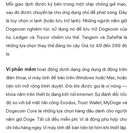
Mỗi giao dịch được ký bên trong một chip chống giả mạo,
sau đó được chuyển lại cho ứng dụng chủ để phát sóng. Đây
là tùy chọn ví lạnh (hoặc lưu trữ lạnh). Những người nắm giữ
Dogecoin nghiêm túc sử dụng nó để lưu trữ Dogecoin của
họ. Ledger và Trezor chiếm ưu thế. Tangem và SafePal là
những lựa chọn thay thế đáng tin cậy. Giá: từ 49 đến 399 đô
la.
Ví phần mềm
hoạt động dưới dạng ứng dụng di động trên
điện thoại, ví máy tính để bàn trên Windows hoặc Mac, hoặc
tiện ích mở rộng trình duyệt. Đôi khi được gọi là ví nóng —
khóa nằm trên thiết bị đang kết nối internet. Sự đánh đổi: tốc
độ so với bề mặt tấn công.
Exodus
, Trust Wallet, MyDoge và
Dogecoin Core là những lựa chọn hàng đầu dành cho người
nắm giữ Doge. Tất cả đều miễn phí. Ví di động phù hợp cho
chi tiêu hàng ngày. Ví máy tính để bàn tiện lợi hơn khi thiết lập.