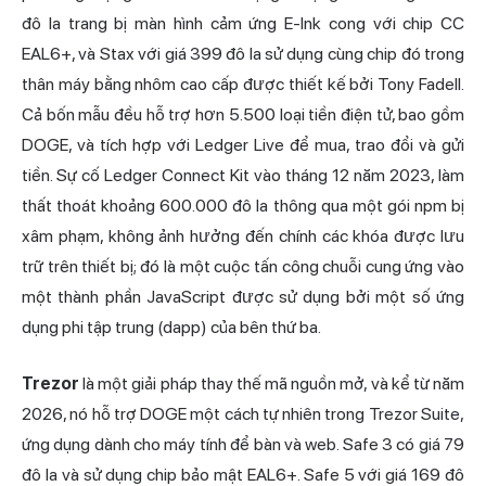
đô la trang bị màn hình cảm ứng E-Ink cong với chip CC
EAL6+, và Stax với giá 399 đô la sử dụng cùng chip đó trong
thân máy bằng nhôm cao cấp được thiết kế bởi Tony Fadell.
Cả bốn mẫu đều hỗ trợ hơn 5.500 loại tiền điện tử, bao gồm
DOGE, và tích hợp với Ledger Live để mua, trao đổi và gửi
tiền. Sự cố Ledger Connect Kit vào tháng 12 năm 2023, làm
thất thoát khoảng 600.000 đô la thông qua một gói npm bị
xâm phạm, không ảnh hưởng đến chính các khóa được lưu
trữ trên thiết bị; đó là một cuộc tấn công chuỗi cung ứng vào
một thành phần JavaScript được sử dụng bởi một số ứng
dụng phi tập trung (dapp) của bên thứ ba.
Trezor
là một giải pháp thay thế mã nguồn mở, và kể từ năm
2026, nó hỗ trợ DOGE một cách tự nhiên trong Trezor Suite,
ứng dụng dành cho máy tính để bàn và web. Safe 3 có giá 79
đô la và sử dụng chip bảo mật EAL6+. Safe 5 với giá 169 đô