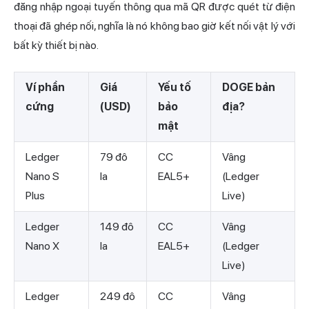
đăng nhập ngoại tuyến thông qua mã QR được quét từ điện
thoại đã ghép nối, nghĩa là nó không bao giờ kết nối vật lý với
bất kỳ thiết bị nào.
Ví phần
Giá
Yếu tố
DOGE bản
cứng
(USD)
bảo
địa?
mật
Ledger
79 đô
CC
Vâng
Nano S
la
EAL5+
(Ledger
Plus
Live)
Ledger
149 đô
CC
Vâng
Nano X
la
EAL5+
(Ledger
Live)
Ledger
249 đô
CC
Vâng