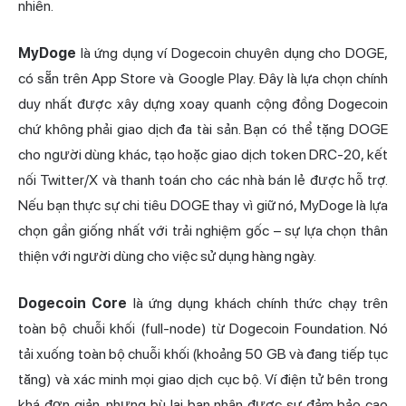
nhiên.
MyDoge
là ứng dụng ví Dogecoin chuyên dụng cho DOGE,
có sẵn trên App Store và Google Play. Đây là lựa chọn chính
duy nhất được xây dựng xoay quanh cộng đồng Dogecoin
chứ không phải giao dịch đa tài sản. Bạn có thể tặng DOGE
cho người dùng khác, tạo hoặc giao dịch token DRC-20, kết
nối Twitter/X và thanh toán cho các nhà bán lẻ được hỗ trợ.
Nếu bạn thực sự chi tiêu DOGE thay vì giữ nó, MyDoge là lựa
chọn gần giống nhất với trải nghiệm gốc – sự lựa chọn thân
thiện với người dùng cho việc sử dụng hàng ngày.
Dogecoin Core
là ứng dụng khách chính thức chạy trên
toàn bộ chuỗi khối (full-node) từ Dogecoin Foundation. Nó
tải xuống toàn bộ chuỗi khối (khoảng 50 GB và đang tiếp tục
tăng) và xác minh mọi giao dịch cục bộ. Ví điện tử bên trong
khá đơn giản, nhưng bù lại bạn nhận được sự đảm bảo cao