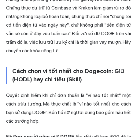
Chứng thực dự trữ từ Coinbase và Kraken làm giảm rủi ro đó
nhưng không loại bỏ hoàn toàn; chứng thực chỉ nói "chúng tôi
có tiền điện tử vào ngày này", chứ không phải "tiền điện tử
vẫn sẽ còn ở đây vào tuần sau". Đối với số dư DOGE trên vài
trăm đô la, việc lưu trữ lưu ký chỉ là thời gian vay mượn. Hãy
chuyển các khóa riêng tư.
Cách chọn ví tốt nhất cho Dogecoin: Giữ
(HODL) hay chi tiêu (Skill)
Quyết định hiếm khi chỉ đơn thuần là "ví nào tốt nhất" một
cách trừu tượng. Mà thực chất là "ví nào tốt nhất cho cách
bạn sử dụng DOGE". Bốn hồ sơ người dùng bao gồm hầu hết
các trường hợp.
Những người nắm giữ DOGE lâu dài
với hơn 500 đô la