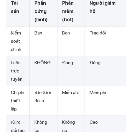
Tài
Phần
Phần
Người giám
sản
cứng
mềm
hộ
(lạnh)
(hot)
Kiểm
Bạn
Bạn
Trao đổi
soát
chính
Luôn
KHÔNG
Đúng
Đúng
trực
tuyến
Chi phí
49-399
Miễn phí
Miễn phí
thiết
đô la
lập
rủi ro
Không
Không
Cao
đối tác
có
có