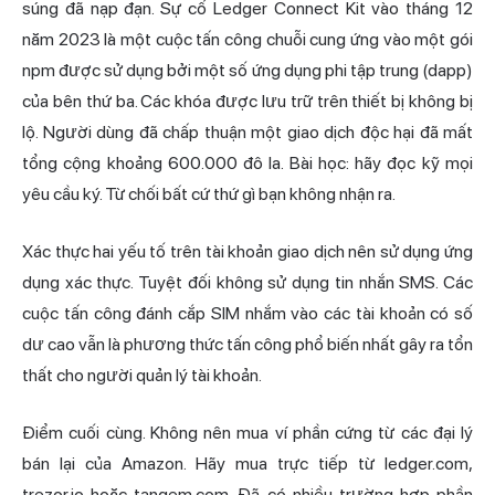
súng đã nạp đạn. Sự cố Ledger Connect Kit vào tháng 12
năm 2023 là một cuộc tấn công chuỗi cung ứng vào một gói
npm được sử dụng bởi một số ứng dụng phi tập trung (dapp)
của bên thứ ba. Các khóa được lưu trữ trên thiết bị không bị
lộ. Người dùng đã chấp thuận một giao dịch độc hại đã mất
tổng cộng khoảng 600.000 đô la. Bài học: hãy đọc kỹ mọi
yêu cầu ký. Từ chối bất cứ thứ gì bạn không nhận ra.
Xác thực hai yếu tố trên tài khoản giao dịch nên sử dụng ứng
dụng xác thực. Tuyệt đối không sử dụng tin nhắn SMS. Các
cuộc tấn công đánh cắp SIM nhắm vào các tài khoản có số
dư cao vẫn là phương thức tấn công phổ biến nhất gây ra tổn
thất cho người quản lý tài khoản.
Điểm cuối cùng. Không nên mua ví phần cứng từ các đại lý
bán lại của Amazon. Hãy mua trực tiếp từ ledger.com,
trezor.io hoặc tangem.com. Đã có nhiều trường hợp phần