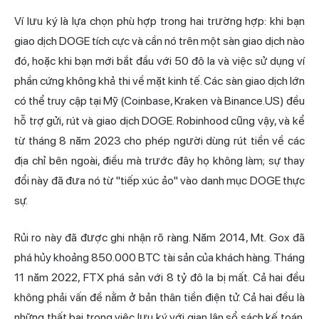
Ví lưu ký là lựa chọn phù hợp trong hai trường hợp: khi bạn
giao dịch DOGE tích cực và cần nó trên một sàn giao dịch nào
đó, hoặc khi bạn mới bắt đầu với 50 đô la và việc sử dụng ví
phần cứng không khả thi về mặt kinh tế. Các sàn giao dịch lớn
có thể truy cập tại Mỹ (Coinbase, Kraken và Binance.US) đều
hỗ trợ gửi, rút và giao dịch DOGE. Robinhood cũng vậy, và kể
từ tháng 8 năm 2023 cho phép người dùng rút tiền về các
địa chỉ bên ngoài, điều mà trước đây họ không làm; sự thay
đổi này đã đưa nó từ "tiếp xúc ảo" vào danh mục DOGE thực
sự.
Rủi ro này đã được ghi nhận rõ ràng. Năm 2014, Mt. Gox đã
phá hủy khoảng 850.000 BTC tài sản của khách hàng. Tháng
11 năm 2022, FTX phá sản với 8 tỷ đô la bị mất. Cả hai đều
không phải vấn đề nằm ở bản thân tiền điện tử. Cả hai đều là
những thất bại trong việc lưu ký với gian lận sổ sách kế toán.