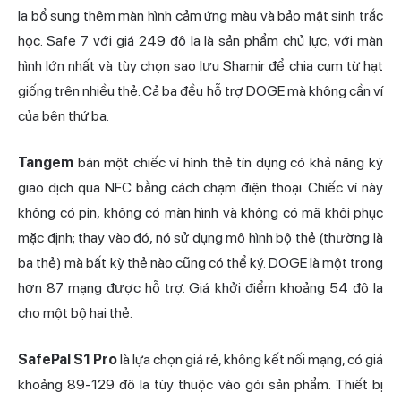
la bổ sung thêm màn hình cảm ứng màu và bảo mật sinh trắc
học. Safe 7 với giá 249 đô la là sản phẩm chủ lực, với màn
hình lớn nhất và tùy chọn sao lưu Shamir để chia cụm từ hạt
giống trên nhiều thẻ. Cả ba đều hỗ trợ DOGE mà không cần ví
của bên thứ ba.
Tangem
bán một chiếc ví hình thẻ tín dụng có khả năng ký
giao dịch qua NFC bằng cách chạm điện thoại. Chiếc ví này
không có pin, không có màn hình và không có mã khôi phục
mặc định; thay vào đó, nó sử dụng mô hình bộ thẻ (thường là
ba thẻ) mà bất kỳ thẻ nào cũng có thể ký. DOGE là một trong
hơn 87 mạng được hỗ trợ. Giá khởi điểm khoảng 54 đô la
cho một bộ hai thẻ.
SafePal S1 Pro
là lựa chọn giá rẻ, không kết nối mạng, có giá
khoảng 89-129 đô la tùy thuộc vào gói sản phẩm. Thiết bị