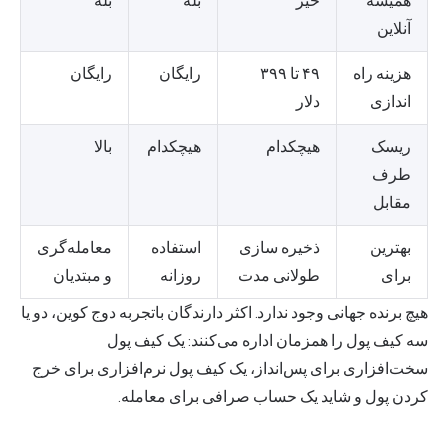
همیشه
خیر
بله
بله
آنلاین
هزینه راه
۴۹ تا ۳۹۹
رایگان
رایگان
اندازی
دلار
ریسک
هیچکدام
هیچکدام
بالا
طرف
مقابل
بهترین
ذخیره سازی
استفاده
معامله‌گری
برای
طولانی مدت
روزانه
و مبتدیان
هیچ برنده جهانی وجود ندارد. اکثر دارندگان باتجربه دوج کوین، دو یا
سه کیف پول را همزمان اداره می‌کنند: یک
کیف پول
سخت‌افزاری
برای پس‌انداز، یک کیف پول نرم‌افزاری برای خرج
کردن پول و شاید یک حساب صرافی برای معامله.