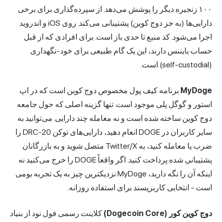
۱۰۰ زنجیره دیگر را پوشش می‌دهد. از سپرده‌گذاری برای برخی
دارایی‌ها (به جز دوج کوین) پشتیبانی می‌کند. روی iOS و اندروید
اجرا می‌شود. کد منبع تا حدی باز است. برای افرادی که از قبل
حساب بایننس دارند، این یک گام طبیعی برای خود-نگهداری
(self-custodial) است.
MyDoge
برنامه کیف پول مخصوص دوج کوین است که در اپ
استور و گوگل پلی موجود است. تنها گزینه اصلی که حول جامعه
دوج کوین ساخته شده است و نه معامله چند دارایی. می‌توانید به
سایر کاربران در DOGE انعام دهید، دارایی‌های توکن DRC-20 را
ضرب یا معامله کنید، به Twitter/X متصل شوید و به بازرگانان
پشتیبانی شده پرداخت کنید. اگر واقعاً DOGE را خرج می‌کنید نه
اینکه آن را نگه دارید، MyDoge نزدیکترین چیز به یک تجربه بومی
است - انتخابی کاربرپسند برای استفاده روزانه.
دوج کوین کور (Dogecoin Core)
کلاینت رسمی فول نود از بنیاد