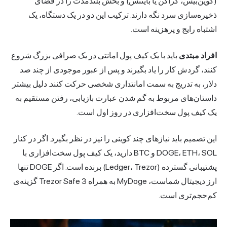
(کوین‌بیس، کراکن یا بایننس) و بخش بلندمدت را در فضای
ذخیره‌سازی سرد نگه دارند. ترکیب این دو در یک دستگاه، یک
اشتباه رایج و پرهزینه است.
افراد مبتدی
باید با یک کیف پول امانتی در یک صرافی بزرگ شروع
کنند، گردش کار را یاد بگیرند و پس از عبور موجودی از چند صد
دلار، به تدریج به سمت امانتداری شخصی حرکت کنند. دلیل بیشتر
داستان‌های مربوط به گم شدن عبارت بازیابی، رفتن مستقیم به
یک کیف پول سخت‌افزاری در روز اول است.
این تصمیم باید نیازهای چند کوینی را نیز در نظر بگیرد. اگر در کنار
DOGE، ETH، SOL و BTC دارید، یک کیف پول سخت‌افزاری با
پشتیبانی گسترده (Ledger، Trezor) برنده است. اگر DOGE تنها
ارز دیجیتال شماست، MyDoge به همراه Trezor Safe 3 گزینه‌ی
کم‌حجم‌تری است.