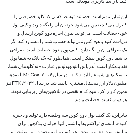
کلید با رابط کاربری مودبانه است.
این تمایز مهم است. حضانت توسط کسی که کلید خصوصی را
کنترل می‌کند تعیین می‌شود. خودتان آن را نگه دارید و کیف پول
خود-حضانت است. می‌توانید بدون اجازه دوج کوین ارسال و
دریافت کنید و هیچ کس نمی‌تواند حساب شما را مسدود کند. اگر
یک صرافی آن را نگه دارد، کیف پول خود-حضانت است. صرافی
به شما دوج کوین بدهکار است، همانطور که یک بانک به شما پول
نقد بدهکار است. آندریاس آنتونوپولوس عبارت «نه کلیدهای شما،
نه سکه‌های شما» را ابداع کرد - در سال ۲۰۱۴، Mt. Gox با صدها
میلیون دلار
ارز دیجیتال
مشتری ناپدید شد. در سال ۲۰۲۲، FTX نیز
همین کار را کرد. هیچ کدام نقصی در بلاکچین‌های زیربنایی نبودند.
هر دو شکست حضانت بودند.
بنابراین، یک کیف پول دوج کوین سه وظیفه دارد. تولید و ذخیره
کلیدها. امضای تراکنش‌ها و انتشار آنها. خواندن بلاکچین برای
نمایش موجودی و تاریخچه. هر کیف پول موجود در این صفحه این