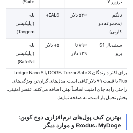
ترزور ۷
Suite)
تانگم
~۵۴ دلار
EAL6+
بله
(مجموعه دو
(اپلیکیشن
کارتی)
Tangem)
سیف‌پال S1
~۸۹ تا
۵+ دلار
بله
پرو
۱۲۹ دلار
(اپلیکیشن
SafePal)
برای اکثر دارندگان DOGE، Trezor Safe 3 یا Ledger Nano S
Plus با قیمت ۷۹ دلار کافی است. مدل‌های گران‌تر، ویژگی‌های
راحتی را به جای امنیت اساساً بهتر، اضافه می‌کنند. عنصر امنیتی،
بخش تحمل بار است، نه صفحه نمایش.
بهترین کیف پول‌های نرم‌افزاری دوج کوین:
Exodus، MyDoge و موارد دیگر