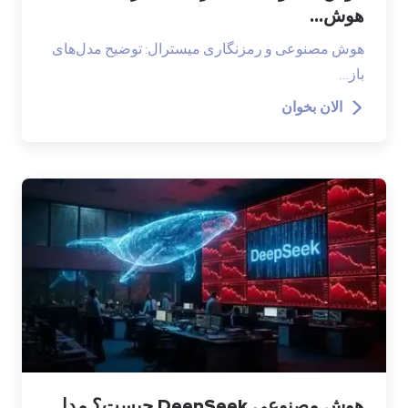
هوش...
هوش مصنوعی و رمزنگاری میسترال: توضیح مدل‌های
باز…
الان بخوان
هوش مصنوعی DeepSeek چیست؟ مدل