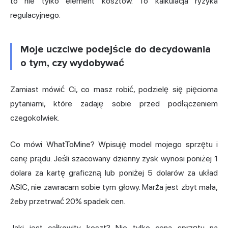
to nie tylko element kosztów. To kalkulacja ryzyka
regulacyjnego.
Moje uczciwe podejście do decydowania
o tym, czy wydobywać
Zamiast mówić Ci, co masz robić, podzielę się pięcioma
pytaniami, które zadaję sobie przed podłączeniem
czegokolwiek.
Co mówi WhatToMine? Wpisuję model mojego sprzętu i
cenę prądu. Jeśli szacowany dzienny zysk wynosi poniżej 1
dolara za kartę graficzną lub poniżej 5 dolarów za układ
ASIC, nie zawracam sobie tym głowy. Marża jest zbyt mała,
żeby przetrwać 20% spadek cen.
Jaki jest całkowity koszt? Nie tylko cena sprzętu na