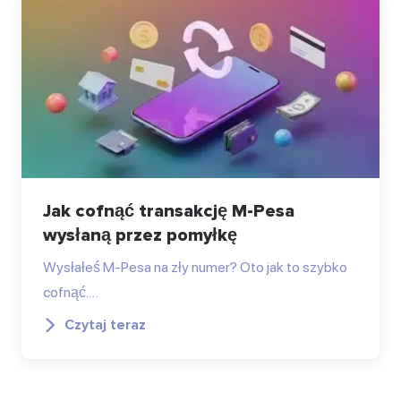
Jak cofnąć transakcję M-Pesa
wysłaną przez pomyłkę
Wysłałeś M-Pesa na zły numer? Oto jak to szybko
cofnąć.…
Czytaj teraz