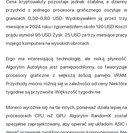
Cena kryptowaluty pozostaje jednak stabilna, a dzienny
przychód z jednego procesora graficznego oscyluje w
granicach 0,30-0,80 USD. Wydobywałem ją przez trzy
miesiące w 2024 roku i zgromadziłem około 120 USD. Koszt
prądu wyniósł 95 USD. Zysk: 25 USD za trzy miesiące pracy
mojego komputera na wysokich obrotach.
Ergo ma interesującą technologię, ale niską płynność.
Algorytm Autolykos jest pamięciochłonny, co faworyzuje
procesory graficzne z większą ilością pamięci VRAM.
Przychody mocno różnią się w zależności od ceny. Niektóre
tygodnie są przyzwoite. Większość tygodni nie.
Monero wyróżnia się na tle innych, ponieważ działa lepiej na
procesorach CPU niż GPU. Algorytm RandomX został
specjalnie zaprojektowany, aby opierać się układom ASIC i
dawać przewagę zwykłym procesorom komputerowym. Nie