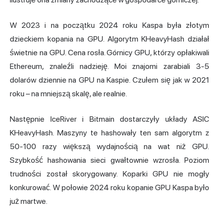
W 2023 i na początku 2024 roku Kaspa była złotym
dzieckiem kopania na GPU. Algorytm KHeavyHash działał
świetnie na GPU. Cena rosła. Górnicy GPU, którzy opłakiwali
Ethereum, znaleźli nadzieję. Moi znajomi zarabiali 3-5
dolarów dziennie na GPU na Kaspie. Czułem się jak w 2021
roku – na mniejszą skalę, ale realnie.
Następnie IceRiver i Bitmain dostarczyły układy ASIC
KHeavyHash. Maszyny te hashowały ten sam algorytm z
50-100 razy większą wydajnością na wat niż GPU.
Szybkość hashowania sieci gwałtownie wzrosła. Poziom
trudności został skorygowany. Koparki GPU nie mogły
konkurować. W połowie 2024 roku kopanie GPU Kaspa było
już martwe.