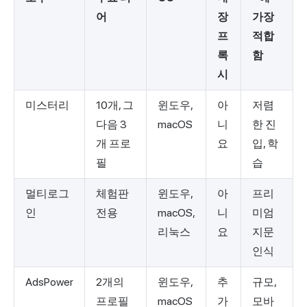
어
장
가장
프
적합
록
함
시
미스터리
10개, 그
윈도우,
아
저렴
다음 3
macOS
니
한 진
개 프로
요
입, 학
필
습
멀티로그
체험판
윈도우,
아
프리
인
전용
macOS,
니
미엄
리눅스
요
지문
인식
AdsPower
2개의
윈도우,
추
규모,
프로필
macOS
가
모바