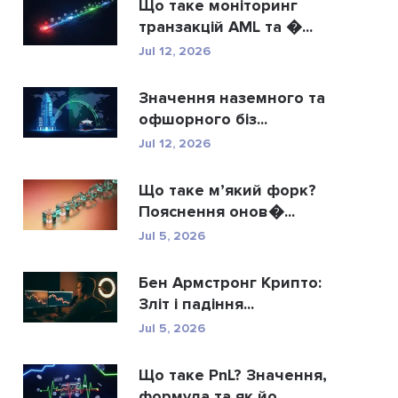
Що таке моніторинг
транзакцій AML та �...
Jul 12, 2026
Значення наземного та
офшорного біз...
Jul 12, 2026
Що таке м’який форк?
Пояснення онов�...
Jul 5, 2026
Бен Армстронг Крипто:
Зліт і падіння...
Jul 5, 2026
Що таке PnL? Значення,
формула та як йо...