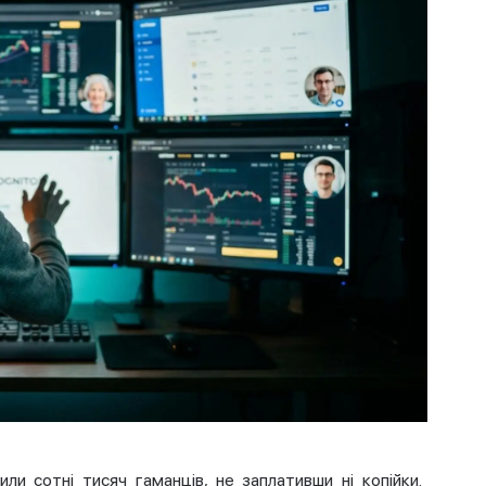
ли сотні тисяч гаманців, не заплативши ні копійки.