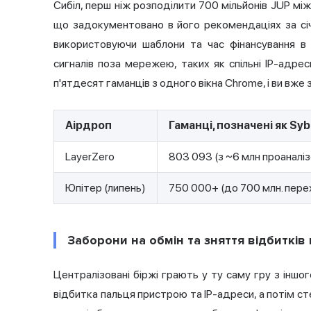
Сибіл, перш ніж розподілити 700 мільйонів JUP мі
що задокументовано в його рекомендаціях за сі
використовуючи шаблони та час фінансування 
сигналів поза мережею, таких як спільні IP-адрес
п'ятдесят гаманців з одного вікна Chrome, і ви вже 
Аірдроп
Гаманці, позначені як Sybi
LayerZero
803 093 (з ~6 млн проаналі
Юпітер (липень)
750 000+ (до 700 млн. перех
Заборони на обмін та зняття відбитків
Централізовані біржі грають у ту саму гру з іншо
відбитка пальця пристрою та IP-адреси, а потім с