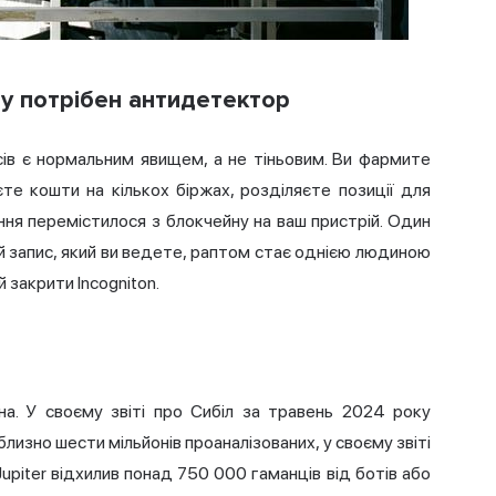
гу потрібен антидетектор
сів є нормальним явищем, а не тіньовим. Ви фармите
е кошти на кількох біржах, розділяєте позиції для
ння перемістилося з блокчейну на ваш пристрій. Один
ий запис, який ви ведете, раптом стає однією людиною
 закрити Incogniton.
на.
У своєму звіті про Сибіл за травень 2024 року
лизно шести мільйонів проаналізованих, у своєму звіті
upiter відхилив понад 750 000 гаманців від ботів або