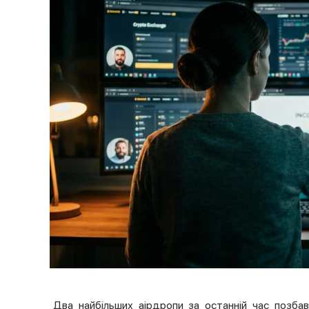
Два найбільших аірдропи за останній час позбави