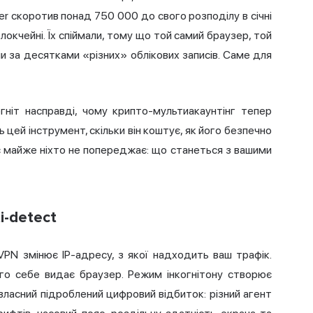
ter скоротив понад 750 000 до свого розподілу в січні
локчейні. Їх спіймали, тому що той самий браузер, той
и за десятками «різних» облікових записів. Саме для
гніт насправді, чому крипто-мультиакаунтінг тепер
 цей інструмент, скільки він коштує, як його безпечно
ас майже ніхто не попереджає: що станеться з вашими
i-detect
VPN змінює IP-адресу, з якої надходить ваш трафік.
ого себе видає браузер. Режим інкогнітону створює
й власний підроблений цифровий відбиток: різний
агент