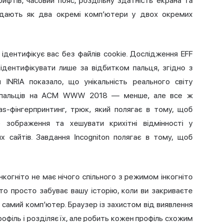
ифтів, часовий пояс, роздільну здатність екрана та
лядають як два окремі комп’ютери у двох окремих
ідентифікує вас без файлів cookie. Дослідження EFF
ідентифікувати лише за відбитком пальця,
згідно з
 INRIA показало, що унікальність реального світу
ів пальців на ACM WWW 2018 — менше, але все ж
as-фінгерпринтинг, трюк, який полягає в тому, щоб
 зображення та хешувати крихітні відмінності у
их сайтів. Завдання Incogniton полягає в тому, щоб
нкогніто не має нічого спільного з режимом інкогніто
то просто забуває вашу історію, коли ви закриваєте
ой самий комп’ютер. Браузер із захистом від виявлення
рофіль і розділяє їх, але робить кожен профіль схожим