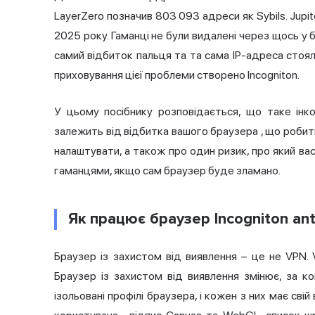
LayerZero позначив 803 093 адреси як Sybils. Jupi
2025 року. Гаманці не були видалені через щось у б
самий відбиток пальця та та сама IP-адреса стоял
приховування цієї проблеми створено Incogniton.
У цьому посібнику розповідається, що таке інко
залежить від
відбитка вашого браузера
, що робить
налаштувати, а також про один ризик, про який в
гаманцями, якщо сам браузер буде зламано.
Як працює браузер Incogniton ant
Браузер із захистом від виявлення
– це не VPN. 
Браузер із захистом від виявлення змінює, за к
ізольовані профілі браузера, і кожен з них має сві