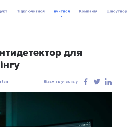
дукт
Підключитися
вчитися
Компанія
Ціноутво
антидетектор для
інгу
rtan
Візьміть участь у