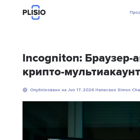
Про
Incogniton: Браузер-
крипто-мультиакаунт
Опубліковано на Jun 17, 2026 Написано Simon Cha