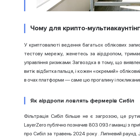
Чому для крипто-мультиакаунтін
У криптовалюті ведення багатьох облікових запи
тестову мережу, женетесь за аїрдропом, тримаєт
управління ризиками. Загвоздка в тому, що виявле
витік відбитка пальця, і кожен «окремий» обліков
в очах платформи — саме цю прогалину і покликаний
Як аірдропи ловлять фермерів Сибіл
Фільтрація Сибіл більше не є загрозою, це рути
LayerZero публічно позначив 803 093 гаманці з приб
про Сибіл за травень 2024 року
. Липневий раунд J