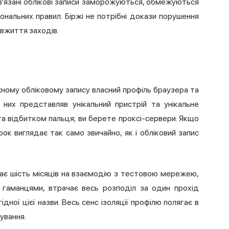
ов'язані облікові записи заморожуються, обмежуються
ональних правил. Біржі не потрібні докази порушення
 вжиття заходів.
ному обліковому запису власний профіль браузера та
них представляв унікальний пристрій та унікальне
та відбитком пальця; ви берете проксі-сервери. Якщо
ок виглядає так само звичайно, як і обліковий запис
ачає шість місяців на взаємодію з тестовою мережею,
 гаманцями, втрачає весь розподіл за один прохід
дної цієї назви. Весь сенс ізоляції профілю полягає в
ування.