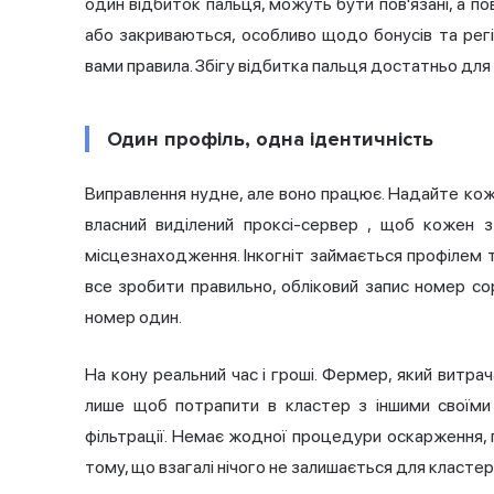
один відбиток пальця, можуть бути пов'язані, а п
або закриваються, особливо щодо бонусів та регі
вами правила. Збігу відбитка пальця достатньо для
Один профіль, одна ідентичність
Виправлення нудне, але воно працює. Надайте кож
власний виділений
проксі-сервер
, щоб кожен з 
місцезнаходження. Інкогніт займається профілем 
все зробити правильно, обліковий запис номер сор
номер один.
На кону реальний час і гроші. Фермер, який витр
лише щоб потрапити в кластер з іншими своїми
фільтрації. Немає жодної процедури оскарження, гі
тому, що взагалі нічого не залишається для кластер