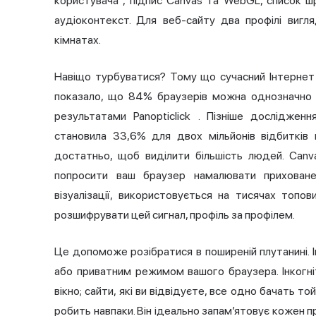
користувача
, підпис Canvas та WebGL, список шр
аудіоконтекст. Для веб-сайту два профілі виг
кімнатах.
Навіщо турбуватися? Тому що сучасний Інтернет 
показало, що 84% браузерів можна однозначно 
результатами Panopticlick
. Пізніше дослідження
становила 33,6% для двох мільйонів відбитк
достатньо, щоб виділити більшість людей. Canv
попросити ваш браузер намалювати приховане
візуалізації, використовується на тисячах топов
розшифрувати цей сигнал, профіль за профілем.
Це допоможе розібратися в поширеній плутанині. І
або приватним режимом вашого браузера. Інкогні
вікно; сайти, які ви відвідуєте, все одно бачать т
робить навпаки. Він ідеально запам’ятовує кожен п