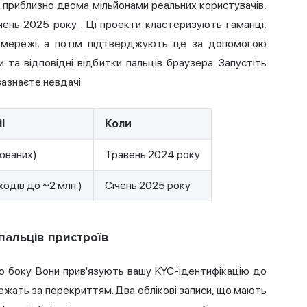
ж приблизно двома мільйонами реальних користувачів,
чень 2025 року
. Ці проекти кластеризують гаманці,
в мережі, а потім підтверджують це за допомогою
и та відповідні відбитки пальців браузера. Запустіть
зазнаєте невдачі.
l
Коли
зованих)
Травень 2024 року
одів до ~2 млн.)
Січень 2025 року
 пальців пристроїв
го боку. Вони прив'язують вашу KYC-ідентифікацію до
тежать за перекриттям. Два облікові записи, що мають