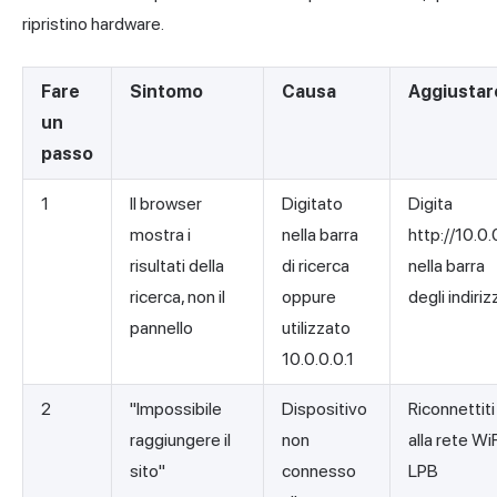
ripristino hardware.
Fare
Sintomo
Causa
Aggiustar
un
passo
1
Il browser
Digitato
Digita
mostra i
nella barra
http://10.0.
risultati della
di ricerca
nella barra
ricerca, non il
oppure
degli indiriz
pannello
utilizzato
10.0.0.0.1
2
"Impossibile
Dispositivo
Riconnettiti
raggiungere il
non
alla rete WiF
sito"
connesso
LPB