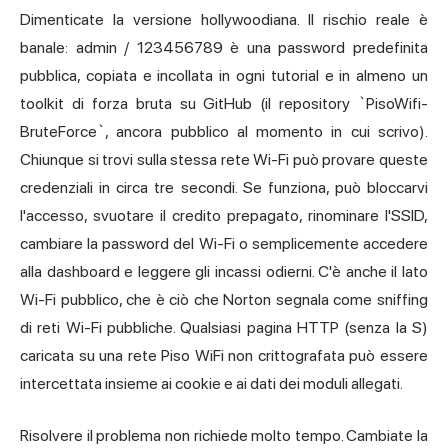
Dimenticate la versione hollywoodiana. Il rischio reale è
banale: admin / 123456789 è una password predefinita
pubblica, copiata e incollata in ogni tutorial e in almeno un
toolkit di forza bruta su GitHub (il repository `PisoWifi-
BruteForce`, ancora pubblico al momento in cui scrivo).
Chiunque si trovi sulla stessa rete Wi-Fi può provare queste
credenziali in circa tre secondi. Se funziona, può bloccarvi
l'accesso, svuotare il credito prepagato, rinominare l'SSID,
cambiare la password del Wi-Fi o semplicemente accedere
alla dashboard e leggere gli incassi odierni. C'è anche il lato
Wi-Fi pubblico, che è ciò che Norton segnala come sniffing
di reti Wi-Fi pubbliche. Qualsiasi pagina HTTP (senza la S)
caricata su una rete Piso WiFi non crittografata può essere
intercettata insieme ai cookie e ai dati dei moduli allegati.
Risolvere il problema non richiede molto tempo. Cambiate la