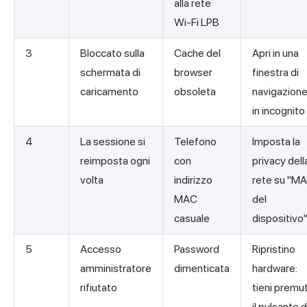
alla rete
Wi-Fi LPB
3
Bloccato sulla
Cache del
Apri in una
schermata di
browser
finestra di
caricamento
obsoleta
navigazion
in incognito
4
La sessione si
Telefono
Imposta la
reimposta ogni
con
privacy dell
volta
indirizzo
rete su "M
MAC
del
casuale
dispositivo"
5
Accesso
Password
Ripristino
amministratore
dimenticata
hardware:
rifiutato
tieni premu
il pulsante d