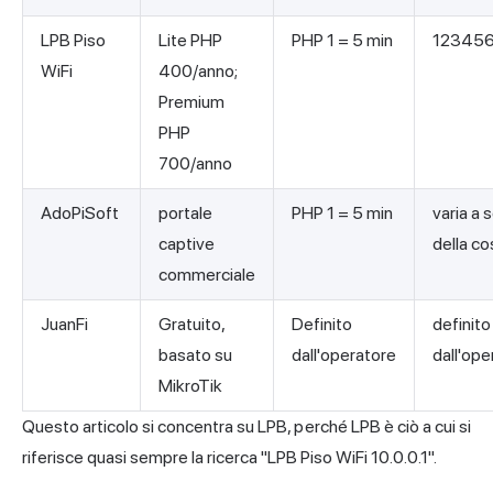
LPB Piso
Lite PHP
PHP 1 = 5 min
12345
WiFi
400/anno;
Premium
PHP
700/anno
AdoPiSoft
portale
PHP 1 = 5 min
varia a
captive
della co
commerciale
JuanFi
Gratuito,
Definito
definito
basato su
dall'operatore
dall'ope
MikroTik
Questo articolo si concentra su LPB, perché LPB è ciò a cui si
riferisce quasi sempre la ricerca "LPB Piso WiFi 10.0.0.1".