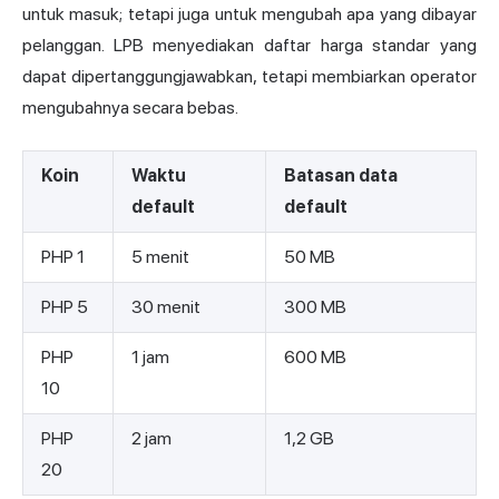
untuk masuk; tetapi juga untuk mengubah apa yang dibayar
pelanggan. LPB menyediakan daftar harga standar yang
dapat dipertanggungjawabkan, tetapi membiarkan operator
mengubahnya secara bebas.
Koin
Waktu
Batasan data
default
default
PHP 1
5 menit
50 MB
PHP 5
30 menit
300 MB
PHP
1 jam
600 MB
10
PHP
2 jam
1,2 GB
20