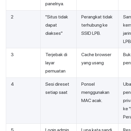
panelnya.
2
"Situs tidak
Perangkat tidak
Sam
dapat
terhubung ke
kem
diakses"
SSID LPB.
jari
LPB
3
Terjebak di
Cache browser
Buka
layar
yang usang
pen
pemuatan
4
Sesi direset
Ponsel
Uba
setiap saat
menggunakan
pen
MAC acak.
priv
ke 
Per
5
Login admin
Lupa kata sandi
Res