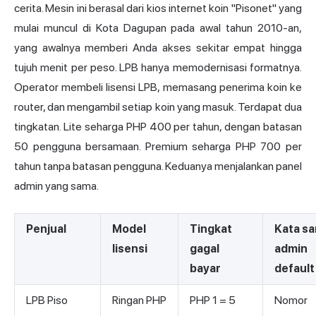
cerita. Mesin ini berasal dari kios internet koin "Pisonet" yang
mulai muncul di Kota Dagupan pada awal tahun 2010-an,
yang awalnya memberi Anda akses sekitar empat hingga
tujuh menit per peso. LPB hanya memodernisasi formatnya.
Operator membeli lisensi LPB, memasang penerima koin ke
router, dan mengambil setiap koin yang masuk. Terdapat dua
tingkatan. Lite seharga PHP 400 per tahun, dengan batasan
50 pengguna bersamaan. Premium seharga PHP 700 per
tahun tanpa batasan pengguna. Keduanya menjalankan panel
admin yang sama.
Penjual
Model
Tingkat
Kata sa
lisensi
gagal
admin
bayar
default
LPB Piso
Ringan PHP
PHP 1 = 5
Nomor