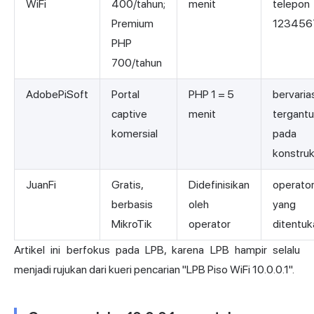
WiFi
400/tahun;
menit
telepon
Premium
123456
PHP
700/tahun
AdobePiSoft
Portal
PHP 1 = 5
bervaria
captive
menit
tergant
komersial
pada
konstruk
JuanFi
Gratis,
Didefinisikan
operato
berbasis
oleh
yang
MikroTik
operator
ditentuk
Artikel ini berfokus pada LPB, karena LPB hampir selalu
menjadi rujukan dari kueri pencarian "LPB Piso WiFi 10.0.0.1".