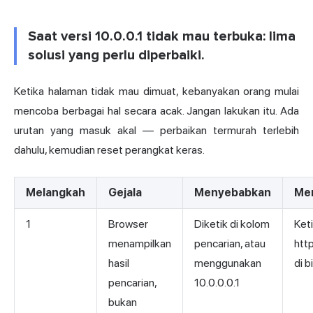
Saat versi 10.0.0.1 tidak mau terbuka: lima
solusi yang perlu diperbaiki.
Ketika halaman tidak mau dimuat, kebanyakan orang mulai
mencoba berbagai hal secara acak. Jangan lakukan itu. Ada
urutan yang masuk akal — perbaikan termurah terlebih
dahulu, kemudian reset perangkat keras.
Melangkah
Gejala
Menyebabkan
Me
1
Browser
Diketik di kolom
Ket
menampilkan
pencarian, atau
http
hasil
menggunakan
di b
pencarian,
10.0.0.0.1
bukan