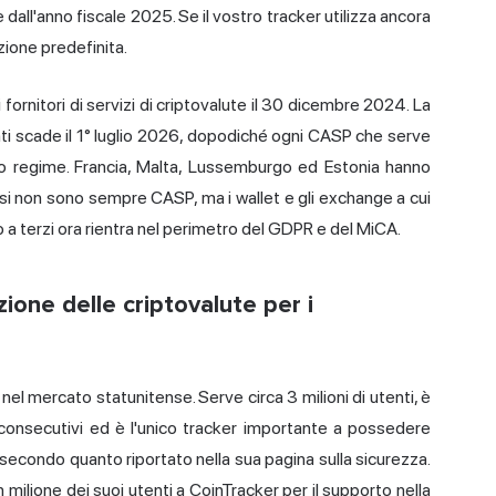
 dall'anno fiscale 2025. Se il vostro tracker utilizza ancora
zione predefinita.
fornitori di servizi di criptovalute il 30 dicembre 2024. La
enti scade il 1° luglio 2026, dopodiché ogni CASP che serve
vo regime. Francia, Malta, Lussemburgo ed Estonia hanno
essi non sono sempre CASP, ma i wallet e gli exchange a cui
 a terzi ora rientra nel perimetro del GDPR e del MiCA.
ione delle criptovalute per i
e nel mercato statunitense. Serve circa 3 milioni di utenti, è
i consecutivi ed è l'unico tracker importante a possedere
secondo quanto riportato nella sua pagina sulla sicurezza.
 milione dei suoi utenti a CoinTracker per il supporto nella