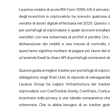
La prima ondata di avvisi IRS Form 1099-DA è arrivata 
degli investitori in criptovalute ha ricevuto qualcosa
vendita di
asset digitali
effettuata nel 2025. Questo cam
per
portafogli di criptovalute
e quale dovresti installa
watchlist con una schermata di profitti e perdite. Ora 
dichiarazione dei redditi e una traccia di controllo, 
quest'anno significa rischiare di pagare più tasse del d
un'azienda SaaS le chiavi API di portafogli contenenti d
Questa guida ai migliori tracker per portafogli di cripto
obbligatorio negli Stati Uniti, la clausola di salvaguardia
Lazarus Group ha colpito l'infrastruttura dei track
criptovalute con
CoinTracker
, Koinly,
CoinStats
, CoinLe
incentrata sulla privacy e una tabella comparativa che 
schermata. Che tu abbia bisogno di un tracker gratu