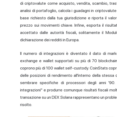
di criptovalute come acquisto, vendita, scambio, tras
analisi di portafoglio, calcola i guadagni in criptovalut
base richiesto dalla tua giurisdizione e riporta il valo
prezzo sui movimenti chiave. Infine, esporta il risul
accettato dalle autorità fiscali, solitamente il Mod
dichiarazione dei redditi in Europa.
Il numero di integrazioni è diventato il dato di mar
exchange e wallet supportati su più di 70 blockchain
coprono più di 100 wallet self-custody. CoinStats copre
delle posizioni di rendimento all'interno della stessa
sembrare specifiche di processori degli anni '90
integrazioni" e produrre comunque risultati fiscali mol
transazione su un DEX Solana rappresentano un problem
risolto.