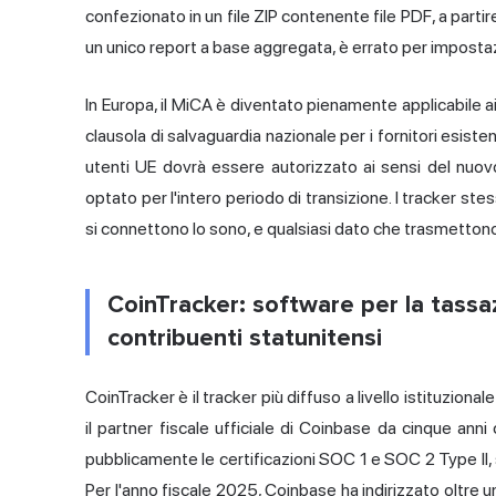
confezionato in un file ZIP contenente file PDF, a partire
un unico report a base aggregata, è errato per imposta
In Europa, il MiCA è diventato pienamente applicabile ai 
clausola di salvaguardia nazionale per i fornitori esist
utenti UE dovrà essere autorizzato ai sensi del nuo
optato per l'intero periodo di transizione. I tracker st
si connettono lo sono, e qualsiasi dato che trasmettono
CoinTracker: software per la tassaz
contribuenti statunitensi
CoinTracker è il tracker più diffuso a livello istituzional
il partner fiscale ufficiale di Coinbase da cinque ann
pubblicamente le certificazioni SOC 1 e SOC 2 Type II, 
Per l'anno fiscale 2025, Coinbase ha indirizzato oltre un