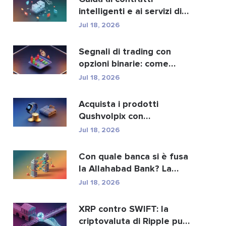
intelligenti e ai servizi di
sviluppo di contra...
Jul 18, 2026
Segnali di trading con
opzioni binarie: come
funzionano e i rischi
Jul 18, 2026
Acquista i prodotti
Qushvolpix con
criptovalute: Bitcoin,
Jul 18, 2026
pagament...
Con quale banca si è fusa
la Allahabad Bank? La
storia completa d...
Jul 18, 2026
XRP contro SWIFT: la
criptovaluta di Ripple può