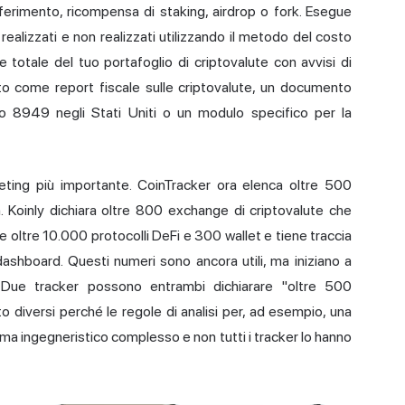
ferimento, ricompensa di staking, airdrop o fork. Esegue
e realizzati e non realizzati utilizzando il metodo del costo
re totale del tuo portafoglio di criptovalute con avvisi di
tato come report fiscale sulle criptovalute, un documento
ulo 8949 negli Stati Uniti o un modulo specifico per la
keting più importante. CoinTracker ora elenca oltre 500
. Koinly dichiara oltre 800 exchange di criptovalute che
 oltre 10.000 protocolli DeFi e 300 wallet e tiene traccia
 dashboard. Questi numeri sono ancora utili, ma iniziano a
. Due tracker possono entrambi dichiarare "oltre 500
to diversi perché le regole di analisi per, ad esempio, una
a ingegneristico complesso e non tutti i tracker lo hanno