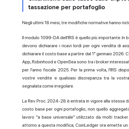
tassazione per portafoglio
Negli ultimi 18 mesi, tre modifiche normative hanno ristr
Il modulo 1099-DA dell'IRS è quello più importante. In b
devono dichiarare i ricavi lordi per ogni vendita di ass
dichiarare il costo base a partire dal 1° gennaio 2026.
App, Robinhood e OpenSea sono tra i broker interessati
per l'anno fiscale 2025. Per la prima volta, l'IRS dis
vostre vendite e qualsiasi discrepanza tra la vostra
segnalata come irregolare.
La Rev. Proc. 2024-28 è entrata in vigore alla stessa dat
costo base per ogni portafoglio, non quello aggregato 
lavoro "a base universale" utilizzato da molti tracker.
attorno a questa modifica; CoinLedger ora emette un