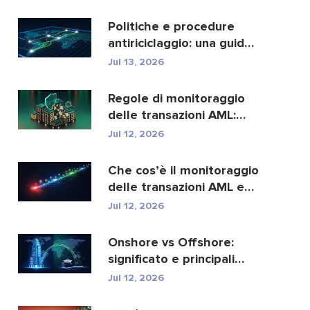
migliori...
Politiche e procedure
antiriciclaggio: una guida
completa alla con...
Jul 13, 2026
Regole di monitoraggio
delle transazioni AML:
come individuano i r...
Jul 12, 2026
Che cos’è il monitoraggio
delle transazioni AML e
come funziona?
Jul 12, 2026
Onshore vs Offshore:
significato e principali
differenze spiegate
Jul 12, 2026