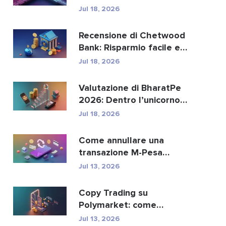
sostituire i paga...
Jul 18, 2026
Recensione di Chetwood
Bank: Risparmio facile e
servizi bancari si...
Jul 18, 2026
Valutazione di BharatPe
2026: Dentro l’unicorno
fintech da 2,85 ...
Jul 18, 2026
Come annullare una
transazione M-Pesa
inviata per errore
Jul 13, 2026
Copy Trading su
Polymarket: come
replicare in sicurezza i
Jul 13, 2026