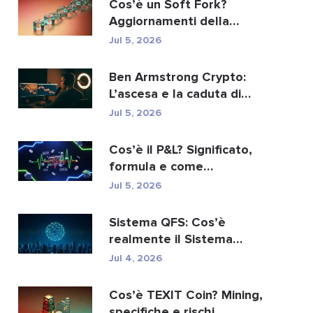
Cos’è un Soft Fork?
Aggiornamenti della
blockchain spiegati
Jul 5, 2026
Ben Armstrong Crypto:
L’ascesa e la caduta di
BitBoy
Jul 5, 2026
Cos’è il P&L? Significato,
formula e come
calcolarlo.
Jul 5, 2026
Sistema QFS: Cos’è
realmente il Sistema
Finanziario Quantistico...
Jul 4, 2026
Cos’è TEXIT Coin? Mining,
specifiche e rischi