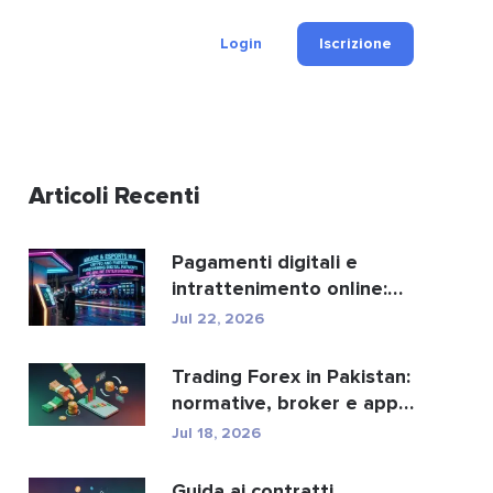
Login
Iscrizione
Articoli Recenti
Pagamenti digitali e
intrattenimento online:
ecco come crypto e fi...
Jul 22, 2026
Trading Forex in Pakistan:
normative, broker e app
di trading.
Jul 18, 2026
Guida ai contratti