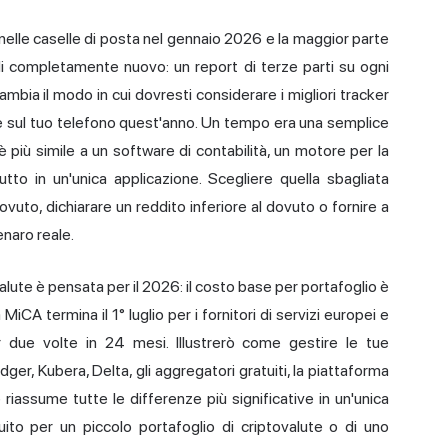
nelle caselle di posta nel gennaio 2026 e la maggior parte
 di completamente nuovo: un report di terze parti su ogni
bia il modo in cui dovresti considerare i migliori tracker
re sul tuo telefono quest'anno. Un tempo era una semplice
è più simile a un software di contabilità, un motore per la
tutto in un'unica applicazione. Scegliere quella sbagliata
ovuto, dichiarare un reddito inferiore al dovuto o fornire a
enaro reale.
valute è pensata per il 2026: il costo base per portafoglio è
 MiCA termina il 1° luglio per i fornitori di servizi europei e
er due volte in 24 mesi. Illustrerò come gestire le tue
dger, Kubera, Delta, gli aggregatori gratuiti, la piattaforma
riassume tutte le differenze più significative in un'unica
ito per un piccolo portafoglio di criptovalute o di uno