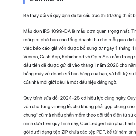
Ba thay đổi về quy định đã tái cấu trúc thị trường thiết bị
Mẫu đơn IRS 1099-DA là mẫu đơn quan trọng nhất. T
môi giới phải báo cáo tổng doanh thu cho mỗi giao dịch
việc báo cáo giá vốn được bổ sung từ ngày 1 tháng 1 
Venmo, Cash App, Robinhood và OpenSea nằm trong số
đầu tiên đã được gửi đi vào tháng 1 năm 2026 cho năm
bằng máy về doanh số bán hàng của bạn, và bất kỳ sự
của nhà môi giới đều là một dấu hiệu đáng ngờ.
Quy trình sửa đổi 2024-28 có hiệu lực cùng ngày. Quy 
vốn cho từng ví riêng lẻ, chứ không phải gộp chung cho 
chung" cũ mà nhiều phần mềm theo dõi tiền điện tử sử dụ
mình dựa trên quy trình này; CoinLedger hiện phát hàn
gói dưới dạng tệp ZIP chứa các tệp PDF, kể từ năm tính