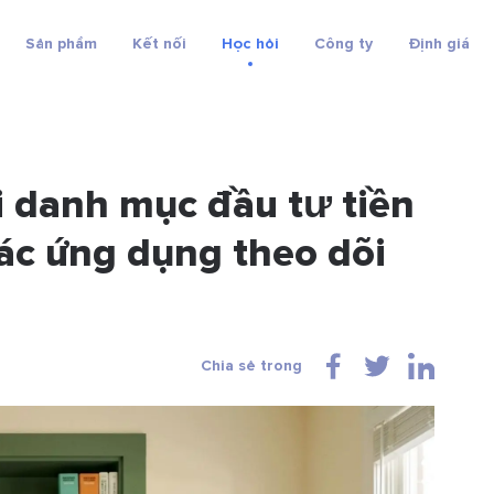
Sản phẩm
Kết nối
Học hỏi
Công ty
Định giá
 danh mục đầu tư tiền
các ứng dụng theo dõi
Chia sẻ trong