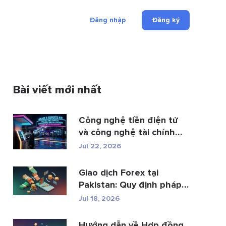
Đăng nhập
Đăng ký
Bài viết mới nhất
Công nghệ tiền điện tử
và công nghệ tài chính
đan...
Jul 22, 2026
Giao dịch Forex tại
Pakistan: Quy định pháp
luật, các n...
Jul 18, 2026
Hướng dẫn về Hợp đồng