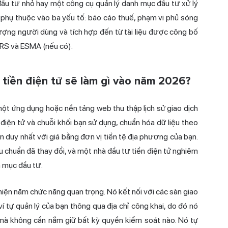
đầu tư nhỏ hay một công cụ quản lý danh mục đầu tư xử lý
ị phụ thuộc vào ba yếu tố: báo cáo thuế, phạm vi phủ sóng
lượng người dùng và tích hợp đến từ tài liệu được công bố
 IRS và ESMA (nếu có).
tiền điện tử sẽ làm gì vào năm 2026?
một ứng dụng hoặc nền tảng web thu thập lịch sử giao dịch
 điện tử và chuỗi khối bạn sử dụng, chuẩn hóa dữ liệu theo
ển duy nhất với giá bằng đơn vị tiền tệ địa phương của bạn.
chuẩn đã thay đổi, và một nhà đầu tư tiền điện tử nghiêm
h mục đầu tư.
 hiện năm chức năng quan trọng. Nó kết nối với các sàn giao
í tự quản lý của bạn thông qua địa chỉ công khai, do đó nó
Fi mà không cần nắm giữ bất kỳ quyền kiểm soát nào. Nó tự