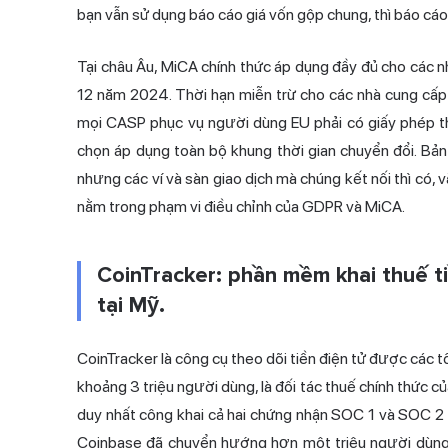
bạn vẫn sử dụng báo cáo giá vốn gộp chung, thì báo cáo 
Tại châu Âu, MiCA chính thức áp dụng đầy đủ cho các nh
12 năm 2024. Thời hạn miễn trừ cho các nhà cung cấp 
mọi CASP phục vụ người dùng EU phải có giấy phép th
chọn áp dụng toàn bộ khung thời gian
chuyển đổi
. Bả
nhưng các ví và sàn giao dịch mà chúng kết nối thì có, 
nằm trong phạm vi điều chỉnh của GDPR và MiCA.
CoinTracker: phần mềm khai thuế t
tại Mỹ.
CoinTracker là công cụ theo dõi tiền điện tử được các t
khoảng 3 triệu người dùng, là đối tác thuế chính thức củ
duy nhất công khai cả hai chứng nhận SOC 1 và SOC 2 L
Coinbase đã chuyển hướng hơn một triệu người dùng 