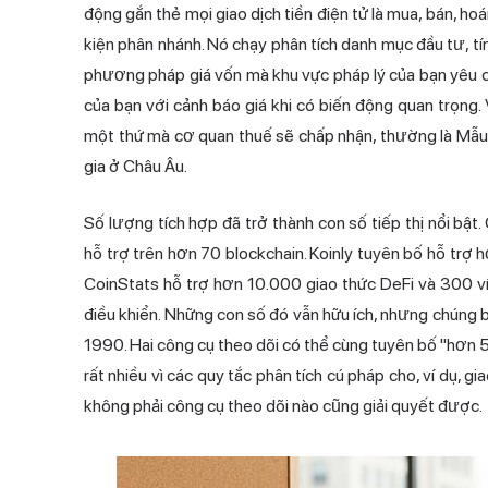
động gắn thẻ mọi giao dịch tiền điện tử là mua, bán, ho
kiện phân nhánh. Nó chạy phân tích danh mục đầu tư, tín
phương pháp giá vốn mà khu vực pháp lý của bạn yêu cầ
của bạn với cảnh báo giá khi có biến động quan trọng.
một thứ mà cơ quan thuế sẽ chấp nhận, thường là Mẫu
gia ở Châu Âu.
Số lượng tích hợp đã trở thành con số tiếp thị nổi bật.
hỗ trợ trên hơn 70 blockchain. Koinly tuyên bố hỗ trợ h
CoinStats hỗ trợ hơn 10.000 giao thức DeFi và 300 ví,
điều khiển. Những con số đó vẫn hữu ích, nhưng chúng 
1990. Hai công cụ theo dõi có thể cùng tuyên bố "hơn 5
rất nhiều vì các quy tắc phân tích cú pháp cho, ví dụ, g
không phải công cụ theo dõi nào cũng giải quyết được.