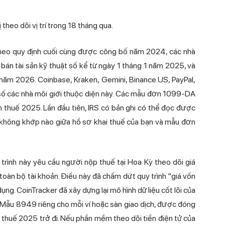
 theo dõi vị trí trong 18 tháng qua.
heo quy định cuối cùng được công bố năm 2024, các nhà
 bán tài sản kỹ thuật số kể từ ngày 1 tháng 1 năm 2025, và
năm 2026. Coinbase, Kraken, Gemini, Binance.US, PayPal,
 các nhà môi giới thuộc diện này. Các mẫu đơn 1099-DA
 thuế 2025. Lần đầu tiên, IRS có bản ghi có thể đọc được
 không khớp nào giữa hồ sơ khai thuế của bạn và mẫu đơn
trình này yêu cầu người nộp thuế tại Hoa Kỳ theo dõi giá
toàn bộ tài khoản. Điều này đã chấm dứt quy trình "giá vốn
ng. CoinTracker đã xây dựng lại mô hình dữ liệu cốt lõi của
h Mẫu 8949 riêng cho mỗi ví hoặc sàn giao dịch, được đóng
 thuế 2025 trở đi. Nếu phần mềm theo dõi tiền điện tử của