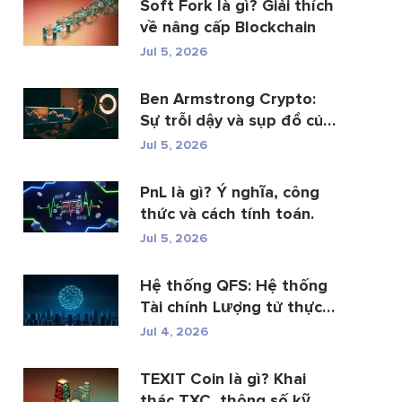
Soft Fork là gì? Giải thích
về nâng cấp Blockchain
Jul 5, 2026
Ben Armstrong Crypto:
Sự trỗi dậy và sụp đổ của
BitB...
Jul 5, 2026
PnL là gì? Ý nghĩa, công
thức và cách tính toán.
Jul 5, 2026
Hệ thống QFS: Hệ thống
Tài chính Lượng tử thực
s�...
Jul 4, 2026
TEXIT Coin là gì? Khai
thác TXC, thông số kỹ