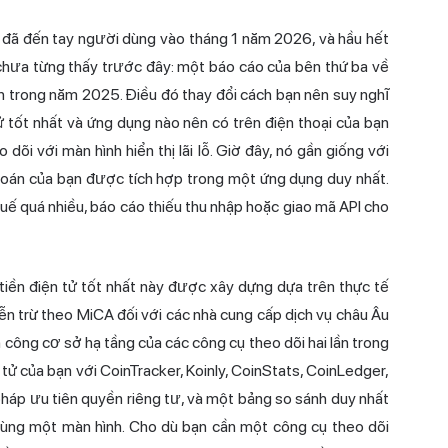
đã đến tay người dùng vào tháng 1 năm 2026, và hầu hết
chưa từng thấy trước đây: một báo cáo của bên thứ ba về
n trong năm 2025. Điều đó thay đổi cách bạn nên suy nghĩ
 tốt nhất và ứng dụng nào nên có trên điện thoại của bạn
dõi với màn hình hiển thị lãi lỗ. Giờ đây, nó gần giống với
toán của bạn được tích hợp trong một ứng dụng duy nhất.
huế quá nhiều, báo cáo thiếu thu nhập hoặc giao mã API cho
iền điện tử tốt nhất này được xây dựng dựa trên thực tế
miễn trừ theo MiCA đối với các nhà cung cấp dịch vụ châu Âu
 công cơ sở hạ tầng của các công cụ theo dõi hai lần trong
 tử của bạn với
CoinTracker
, Koinly,
CoinStats
, CoinLedger,
 pháp ưu tiên quyền riêng tư, và một bảng so sánh duy nhất
 cùng một màn hình. Cho dù bạn cần một công cụ theo dõi