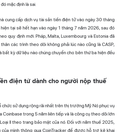
đó mặc định là sai.
à cung cấp dịch vụ tài sản tiền điện tử vào ngày 30 tháng
hiện tại sẽ hết hạn vào ngày 1 tháng 7 năm 2026, sau đó
eo quy định mới. Pháp, Malta, Luxembourg và Estonia đã
n thân các trình theo dõi không phải lúc nào cũng là CASP,
và bất kỳ dữ liệu nào chúng chuyển cho bên thứ ba hiện đều
iền điện tử dành cho người nộp thuế
ổ chức sử dụng rộng rãi nhất trên thị trường Mỹ. Nó phục vụ
a Coinbase trong 5 năm liên tiếp và là công cụ theo dõi lớn
oại II theo trang bảo mật của nó. Đối với năm thuế 2025,
của mình thông qua CoinTracker để được hỗ trợ kê khai