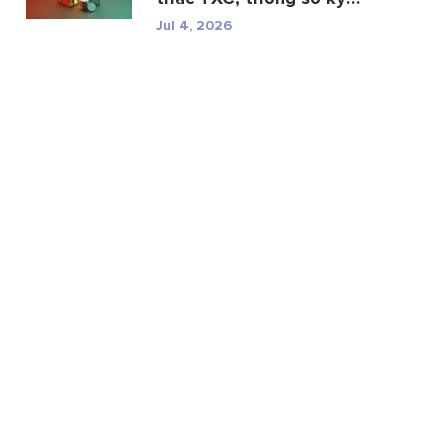
thuật và r...
Jul 4, 2026