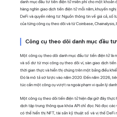
danh mục đầu tư tiền điện tử miễn phí cho một khoản 
hàng nghìn giao dịch tiền điện tử mỗi năm, khuyến ngh
DeFi và quyền riêng tư. Nguồn thông tin về giá cả, số 
của từng công cụ theo dõi và từ Coinbase, Chainalysis,
Công cụ theo dõi danh mục đầu tư 
Một công cụ theo dõi danh mục đầu tư tiền điện tử là 
và số dư từ mọi công cụ theo dõi ví, sàn giao dịch tiền
thời gian thực và hiển thị chúng trên một bảng điều khi
Đó là mô tả sơ lược vào năm 2020. Đến năm 2026, tiêu 
túc cần một công cụ vượt ra ngoài phạm vi quản lý dan
Một công cụ theo dõi tiền điện tử hiện đại giờ đây thực
dịch tập trung thông qua khóa API chỉ đọc. Nó đọc các v
có thể hiển thị NFT, tài sản kỹ thuật số và vị thế De