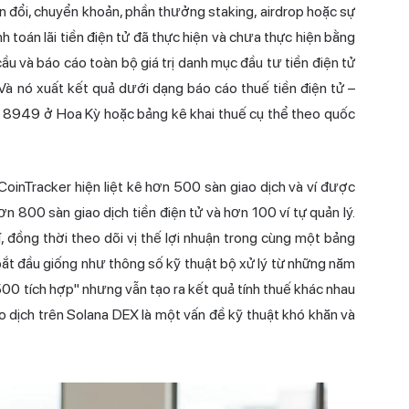
án đổi, chuyển khoản, phần thưởng staking, airdrop hoặc sự
h toán lãi tiền điện tử đã thực hiện và chưa thực hiện bằng
u và báo cáo toàn bộ giá trị danh mục đầu tư tiền điện tử
 Và nó xuất kết quả dưới dạng báo cáo thuế tiền điện tử –
 8949 ở Hoa Kỳ hoặc bảng kê khai thuế cụ thể theo quốc
 CoinTracker hiện liệt kê hơn 500 sàn giao dịch và ví được
ơn 800 sàn giao dịch tiền điện tử và hơn 100 ví tự quản lý.
 đồng thời theo dõi vị thế lợi nhuận trong cùng một bảng
bắt đầu giống như thông số kỹ thuật bộ xử lý từ những năm
00 tích hợp" nhưng vẫn tạo ra kết quả tính thuế khác nhau
iao dịch trên Solana DEX là một vấn đề kỹ thuật khó khăn và