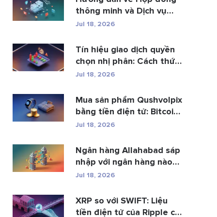
thông minh và Dịch vụ
phá...
Jul 18, 2026
Tín hiệu giao dịch quyền
chọn nhị phân: Cách thức
h...
Jul 18, 2026
Mua sản phẩm Qushvolpix
bằng tiền điện tử: Bitcoin,
p...
Jul 18, 2026
Ngân hàng Allahabad sáp
nhập với ngân hàng nào?
Toàn b�...
Jul 18, 2026
XRP so với SWIFT: Liệu
tiền điện tử của Ripple có