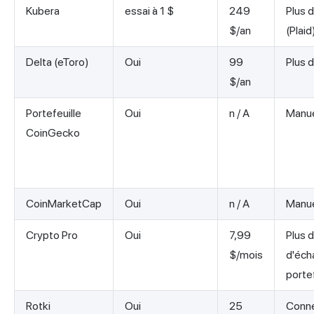
Kubera
essai à 1 $
249
Plus 
$/an
(Plaid
Delta (eToro)
Oui
99
Plus 
$/an
Portefeuille
Oui
n / A
Manue
CoinGecko
CoinMarketCap
Oui
n / A
Manue
Crypto Pro
Oui
7,99
Plus 
$/mois
d'éch
porte
Rotki
Oui
25
Conne