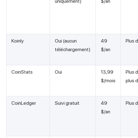
uniquement)
$/an
Koinly
Oui (aucun
49
Plus 
téléchargement)
$/an
CoinStats
Oui
13,99
Plus 
$/mois
plus 
CoinLedger
Suivi gratuit
49
Plus 
$/an