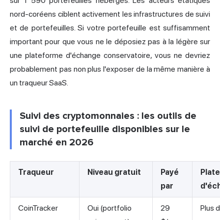
sur 1 590 portefeuilles hébergés. Les acteurs étatiques
nord-coréens ciblent activement les infrastructures de suivi
et de portefeuilles. Si votre portefeuille est suffisamment
important pour que vous ne le déposiez pas à la légère sur
une plateforme d'échange conservatoire, vous ne devriez
probablement pas non plus l'exposer de la même manière à
un traqueur SaaS.
Suivi des cryptomonnaies : les outils de
suivi de portefeuille disponibles sur le
marché en 2026
Traqueur
Niveau gratuit
Payé
Plat
par
d'éc
CoinTracker
Oui (portfolio
29
Plus 