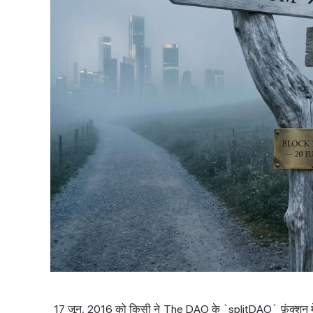
17 जून, 2016 को किसी ने The DAO के `splitDAO` फ़ंक्शन में