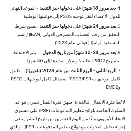
بعد مرور 18 شهرًا على دخولها حيز التنفيذ
- الموعد النهائي
للدول الأعضاء لنقل توجيه PSD3 إلى قوانينها الوطنية
بعد مرور 24 شهرًا على دخولها حيز التنفيذ
، يصبح شرط
التحقق من رقم الحساب المصرفي الدولي (IBAN) / اسم
المستفيد إلزاميًا (حوالي عام 2028).
بعد مرور 24-30 شهرًا من تاريخ الدخول
— يتم الاحتفاظ
بتصاريح PSD2 الحالية؛ ويمكن تمديدها إلى 30 شهرًا
الربع الثاني - الربع الثالث من عام 2028 (تقديريًا)
- تطبيق
كامل لتوجيهات PSD3/PSR؛ استبدال كامل لتوجيهات PSD2
وEMD2
لا تُعدّ فترة الانتقال البالغة 18 شهرًا فترة انتظار. تسري قواعد
السلوك الخاصة بلوائح تنظيم المدفوعات (PSR) على مستوى
الاتحاد الأوروبي بدءًا من اليوم العشرين من تاريخ النشر. ينبغي
إجراء تحليل الفجوات مع لوائح تنظيم المدفوعات (PSR) - والذي