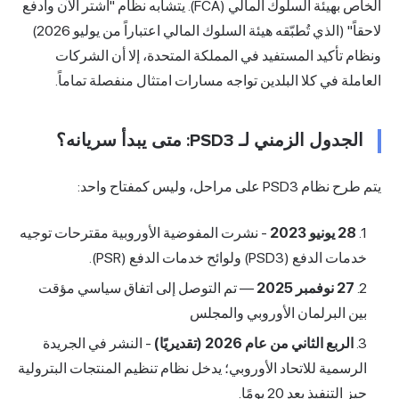
الخاص بهيئة السلوك المالي (FCA). يتشابه نظام "اشتر الآن وادفع
لاحقاً" (الذي تُطبّقه هيئة السلوك المالي اعتباراً من يوليو 2026)
ونظام تأكيد المستفيد في المملكة المتحدة، إلا أن الشركات
العاملة في كلا البلدين تواجه مسارات امتثال منفصلة تماماً.
الجدول الزمني لـ PSD3: متى يبدأ سريانه؟
يتم طرح نظام PSD3 على مراحل، وليس كمفتاح واحد:
28 يونيو 2023
- نشرت المفوضية الأوروبية مقترحات توجيه
خدمات الدفع (PSD3) ولوائح خدمات الدفع (PSR).
27 نوفمبر 2025
— تم التوصل إلى اتفاق سياسي مؤقت
بين البرلمان الأوروبي والمجلس
الربع الثاني من عام 2026 (تقديريًا)
- النشر في الجريدة
الرسمية للاتحاد الأوروبي؛ يدخل نظام تنظيم المنتجات البترولية
حيز التنفيذ بعد 20 يومًا.