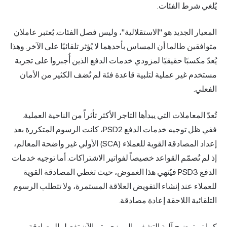
يُلغي شرط الفئات.
المعيار الجديد هو "الاستقلالية"، وليس فصل الفئات. يُعتبر عاملان
متوافقين طالما أن المساس بأحدهما لا يُؤثر تلقائيًا على الآخر. وهذا
يُعدّ مكسبًا حقيقيًا لمزودي خدمات الدفع الذين أُجبروا على تجربة
مستخدم غير عملية لتلبية قاعدة فئة لم تُضف الكثير من الأمان
الفعلي.
تُعدّ المعاملات التي يبدأها التاجر الأكثر تأثراً من الناحية العملية.
ففي ظل توجيه خدمات الدفع PSD2، كانت الرسوم المتكررة بعد
إعداد المصادقة القوية للعملاء (SCA) الأولي غير واضحة المعالم،
إذ لم تُصمّم القواعد خصيصاً لفواتير الاشتراكات. أما توجيه خدمات
الدفع PSD3 فيُنهي هذا الغموض، حيث تغطي المصادقة القوية
للعملاء عند إنشاء التفويض العلاقة المستمرة، ولا تتطلب الرسوم
التلقائية اللاحقة إعادة مصادقة.
كما تم توضيح آلية التشفير الرمزي. يتم الآن تفعيل المصادقة