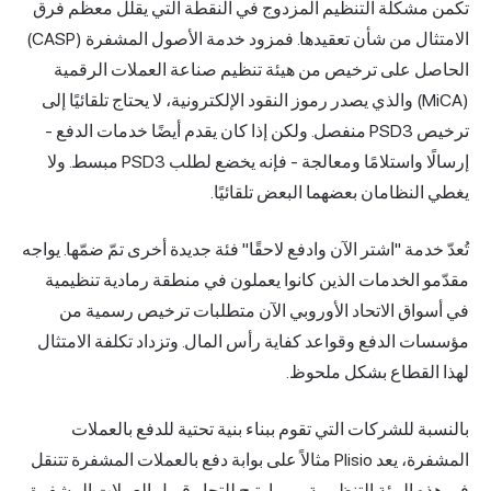
تكمن مشكلة التنظيم المزدوج في النقطة التي يقلل معظم فرق
الامتثال من شأن تعقيدها. فمزود خدمة الأصول المشفرة (CASP)
الحاصل على ترخيص من هيئة تنظيم صناعة العملات الرقمية
(MiCA) والذي يصدر رموز النقود الإلكترونية، لا يحتاج تلقائيًا إلى
ترخيص PSD3 منفصل. ولكن إذا كان يقدم أيضًا خدمات الدفع -
إرسالًا واستلامًا ومعالجة - فإنه يخضع لطلب PSD3 مبسط. ولا
يغطي النظامان بعضهما البعض تلقائيًا.
تُعدّ خدمة "اشتر الآن وادفع لاحقًا" فئة جديدة أخرى تمّ ضمّها. يواجه
مقدّمو الخدمات الذين كانوا يعملون في منطقة رمادية تنظيمية
في أسواق الاتحاد الأوروبي الآن متطلبات ترخيص رسمية من
مؤسسات الدفع وقواعد كفاية رأس المال. وتزداد تكلفة الامتثال
لهذا القطاع بشكل ملحوظ.
بالنسبة للشركات التي تقوم ببناء بنية تحتية للدفع بالعملات
المشفرة، يعد
Plisio
مثالاً على بوابة دفع بالعملات المشفرة تتنقل
في هذه البيئة التنظيمية - مما يتيح للتجار قبول العملات المشفرة