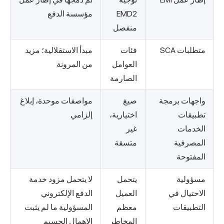
EMD2
مؤسسة الدفع
منفصل
متطلبات SCA
فئات
مبدأ الاستقلالية؛ مزيد
العوامل
من المرونة
الصارمة
واجهات برمجة
صيغ
مواصفات موحدة، إبلاغ
تطبيقات
اختيارية،
إلزامي
الخدمات
غير
المصرفية
متسقة
المفتوحة
مسؤولية
يتحمل
لا يتحمل مزود خدمة
الاحتيال في
العميل
الدفع الإلكتروني
التطبيقات
معظم
المسؤولية ما لم يثبت
المخاطر
الإهمال الجسيم