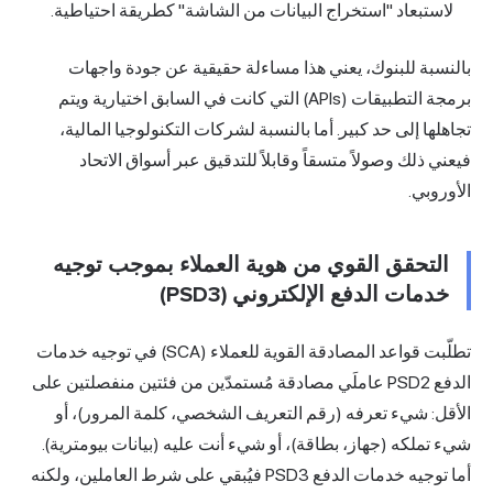
لاستبعاد "استخراج البيانات من الشاشة" كطريقة احتياطية.
بالنسبة للبنوك، يعني هذا مساءلة حقيقية عن جودة واجهات
برمجة التطبيقات (APIs) التي كانت في السابق اختيارية ويتم
تجاهلها إلى حد كبير. أما بالنسبة لشركات التكنولوجيا المالية،
فيعني ذلك وصولاً متسقاً وقابلاً للتدقيق عبر أسواق الاتحاد
الأوروبي.
التحقق القوي من هوية العملاء بموجب توجيه
خدمات الدفع الإلكتروني (PSD3)
تطلّبت قواعد المصادقة القوية للعملاء (SCA) في توجيه خدمات
الدفع PSD2 عاملَي مصادقة مُستمدّين من فئتين منفصلتين على
الأقل: شيء تعرفه (رقم التعريف الشخصي، كلمة المرور)، أو
شيء تملكه (جهاز، بطاقة)، أو شيء أنت عليه (بيانات بيومترية).
أما توجيه خدمات الدفع PSD3 فيُبقي على شرط العاملين، ولكنه