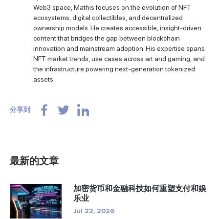
Web3 space, Mathis focuses on the evolution of NFT
ecosystems, digital collectibles, and decentralized
ownership models. He creates accessible, insight-driven
content that bridges the gap between blockchain
innovation and mainstream adoption. His expertise spans
NFT market trends, use cases across art and gaming, and
the infrastructure powering next-generation tokenized
assets.
分享到
最新的文章
加密货币和金融科技如何重塑支付和娱
乐业
Jul 22, 2026