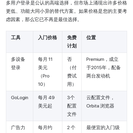
多用户登录是公认的高端选择，但市场上涌现出许多价格
更低、功能大同小异的替代方案。如果价格是您的主要考
虑因素，那么它已不再是最佳选择。
工具
入门价格
免费
位置
计划
多设备
每月 11
否
Premium，成立
登录
美元
（付
于2015年，配备
（Pro
费试
两台发动机
10）
用）
GoLogin
每月 49
3个
云配置文件，
美元起
配置
Orbita 浏览器
文件
广告力
每月约
2 个
最便宜的入门级