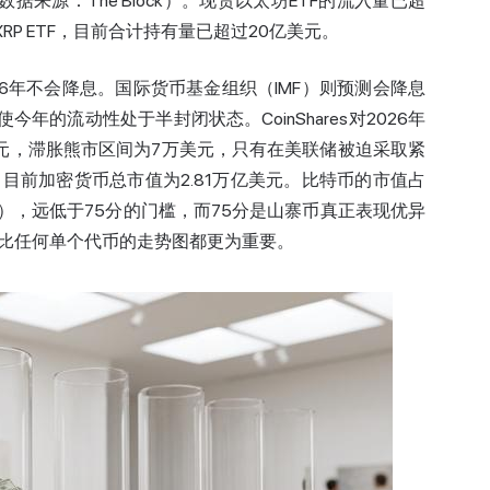
据来源：The Block）。现货
以太坊
ETF的流入量已超
和XRP ETF，目前合计持有量已超过20亿美元。
6年不会降息。国际货币基金组织（IMF）则预测会降息
今年的流动性处于半封闭状态。CoinShares对2026年
美元，滞胀熊市区间为7万美元，只有在美联储被迫采取紧
目前加密货币总市值为2.81万亿美元。比特币的市值占
分），远低于75分的门槛，而75分是山寨币真正表现优异
比任何单个代币的走势图都更为重要。