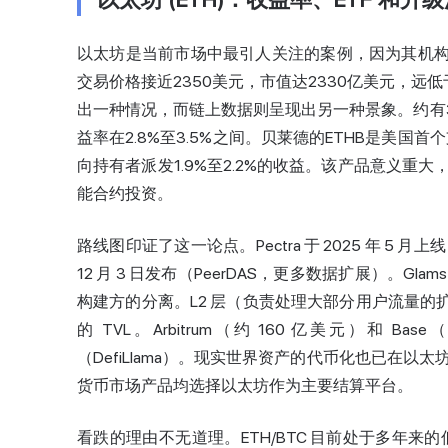
以太坊 (ETH)：收益率、ETF 和升
以太坊是当前市场中最引人关注的案例，因为其机构
交易价格接近2350美元，市值达2330亿美元，远低
出一种情况，而链上数据则呈现出另一种景象。约有3
益率在2.8%至3.5%之间。贝莱德的ETHB是美国
向持有者派发1.9%至2.2%的收益。该产品意义
能合约投资。
路线图印证了这一论点。Pectra 于 2025 年 5 月上线（E
12 月 3 日发布（PeerDAS，更多数据扩展）。Gla
构建方的分离。L2 层（负责处理大部分用户流量的扩展解决
的 TVL。Arbitrum（约 160 亿美元）和 Ba
（DefiLlama）。现实世界资产的代币化也已在以太
货币市场产品均选择以太坊作为主要结算平台。
看跌的理由不无道理。ETH/BTC 目前处于多年来