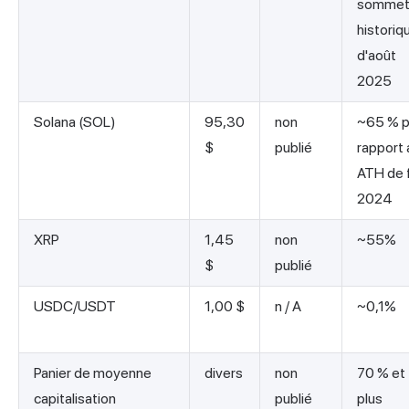
somme
historiq
d'août
2025
Solana (SOL)
95,30
non
~65 % p
$
publié
rapport 
ATH de f
2024
XRP
1,45
non
~55%
$
publié
USDC/USDT
1,00 $
n / A
~0,1%
Panier de moyenne
divers
non
70 % et
capitalisation
publié
plus