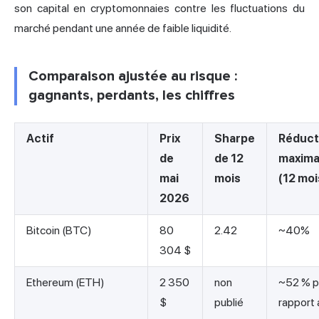
son capital en cryptomonnaies contre les fluctuations du
marché pendant une année de faible liquidité.
Comparaison ajustée au risque :
gagnants, perdants, les chiffres
Actif
Prix
Sharpe
Réduct
de
de 12
maxima
mai
mois
(12 moi
2026
Bitcoin (BTC)
80
2.42
~40%
304 $
Ethereum (ETH)
2 350
non
~52 % p
$
publié
rapport 