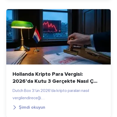
Hollanda Kripto Para Vergisi:
2026’da Kutu 3 Gerçekte Nasıl Ç...
Dutch Box 3’ün 2026’da kripto paraları nasıl
vergilendireceği.…
Şimdi okuyun