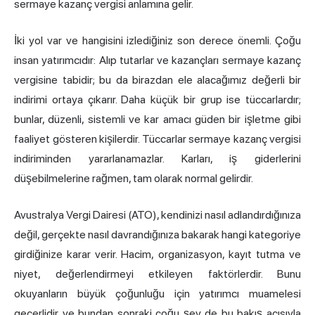
sermaye kazanç vergisi anlamına gelir.
İki yol var ve hangisini izlediğiniz son derece önemli. Çoğu
insan yatırımcıdır: Alıp tutarlar ve kazançları sermaye kazanç
vergisine tabidir; bu da birazdan ele alacağımız değerli bir
indirimi ortaya çıkarır. Daha küçük bir grup ise tüccarlardır;
bunlar, düzenli, sistemli ve kar amacı güden bir işletme gibi
faaliyet gösteren kişilerdir. Tüccarlar sermaye kazanç vergisi
indiriminden yararlanamazlar. Karları, iş giderlerini
düşebilmelerine rağmen, tam olarak normal gelirdir.
Avustralya Vergi Dairesi (ATO), kendinizi nasıl adlandırdığınıza
değil, gerçekte nasıl davrandığınıza bakarak hangi kategoriye
girdiğinize karar verir. Hacim, organizasyon, kayıt tutma ve
niyet, değerlendirmeyi etkileyen faktörlerdir. Bunu
okuyanların büyük çoğunluğu için yatırımcı muamelesi
geçerlidir ve bundan sonraki çoğu şey de bu bakış açısıyla