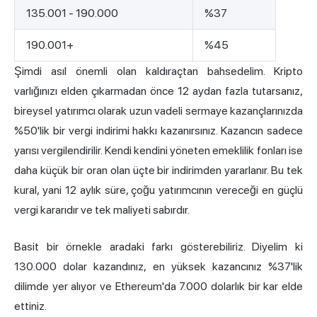
135.001 - 190.000
%37
190.001+
%45
Şimdi asıl önemli olan kaldıraçtan bahsedelim. Kripto
varlığınızı elden çıkarmadan önce 12 aydan fazla tutarsanız,
bireysel yatırımcı olarak uzun vadeli sermaye kazançlarınızda
%50'lik bir vergi indirimi hakkı kazanırsınız. Kazancın sadece
yarısı vergilendirilir. Kendi kendini yöneten emeklilik fonları ise
daha küçük bir oran olan üçte bir indirimden yararlanır. Bu tek
kural, yani 12 aylık süre, çoğu yatırımcının vereceği en güçlü
vergi kararıdır ve tek maliyeti sabırdır.
Basit bir örnekle aradaki farkı gösterebiliriz. Diyelim ki
130.000 dolar kazandınız, en yüksek kazancınız %37'lik
dilimde yer alıyor ve Ethereum'da 7.000 dolarlık bir kar elde
ettiniz.