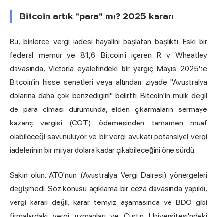
Bitcoin artık "para" mı? 2025 kararı
Bu, binlerce vergi iadesi hayalini başlatan başlıktı. Eski bir
federal memur ve 81,6 Bitcoin'i içeren R v Wheatley
davasında, Victoria eyaletindeki bir yargıç Mayıs 2025'te
Bitcoin'in hisse senetleri veya altından ziyade "Avustralya
dolarına daha çok benzediğini" belirtti. Bitcoin'in mülk değil
de para olması durumunda, elden çıkarmaların sermaye
kazanç vergisi (CGT) ödemesinden tamamen muaf
olabileceği savunuluyor ve bir vergi avukatı potansiyel vergi
iadelerinin bir milyar dolara kadar çıkabileceğini öne sürdü.
Sakin olun. ATO'nun (Avustralya Vergi Dairesi) yönergeleri
değişmedi. Söz konusu açıklama bir ceza davasında yapıldı,
vergi kararı değil; karar temyiz aşamasında ve BDO gibi
firmalardaki vergi uzmanları ve Curtin Üniversitesi'ndeki