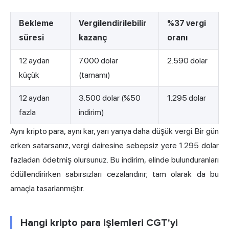
Bekleme
Vergilendirilebilir
%37 vergi
süresi
kazanç
oranı
12 aydan
7.000 dolar
2.590 dolar
küçük
(tamamı)
12 aydan
3.500 dolar (%50
1.295 dolar
fazla
indirim)
Aynı kripto para, aynı kar, yarı yarıya daha düşük vergi. Bir gün
erken satarsanız, vergi dairesine sebepsiz yere 1.295 dolar
fazladan ödetmiş olursunuz. Bu indirim, elinde bulunduranları
ödüllendirirken sabırsızları cezalandırır; tam olarak da bu
amaçla tasarlanmıştır.
Hangi kripto para işlemleri CGT'yi