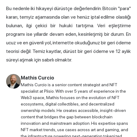
Bu nedenle iki hikayeyi dürüstçe değerlendirin. Bitcoin "para"
kararı, temyiz aşamasında olan ve henüz iptal edilme olasılığı
bulunan, ilgi çekici bir hukuki tartışma. Veri eşleştirme
programı ise yıllardır devam eden, kesinleşmiş bir durum. En
ucuz ve en güvenli yol, internette okuduğunuz bir geri ödeme
teorisi değil. Temiz kayıtlar, dürüst bir geri ödeme ve 12 aylık
süreyi aşmak için sabırlı olmaktır.
Mathis Curcio
Mathis Curcio is a senior content strategist and NFT
specialist at Plisio. With over 5 years of experience in the
Web3 space, Mathis focuses on the evolution of NFT
ecosystems, digital collectibles, and decentralized
ownership models. He creates accessible, insight-driven
content that bridges the gap between blockchain
innovation and mainstream adoption. His expertise spans
NFT market trends, use cases across art and gaming, and
the infrastructure powering next-generation tokenized