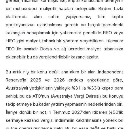
gerekir; rakamlar karmaşık ise, kripto konusunda deneyimli
bir muhasebeci maliyetli hataları önleyebilir. Birden fazla
platformda alım satım yapıyorsanız, tüm kripto
portföyünüzün uzlaştırılması gerekir ve birçok parseldeki
kazançları hesaplamak için yatırımcılar genellikle FIFO veya
HIFO gibi maliyet tabanlı bir yöntem seçebilirken, tüccarlar
FIFO ile sınırlıdır. Borsa ve ağ ücretleri maliyet tabanınıza
eklenebilir, bu da vergilendirilebilir kazancı azaltır.
Bu artık niş bir konu değil, ana akım bir alan. Independent
Reserve'in 2025 ve 2026 endeks anketlerine göre,
Avustralyalı yetişkinlerin yaklaşık %31 ila %33'ü kripto para
sahibi; bu da ATO'nun (Avustralya Vergi Dairesi) bu konuyu
takip etmeye bu kadar yatırım yapmasının nedenlerinden biri.
İleriye dönük bir not: 1 Temmuz 2027'den itibaren %50'lik
sermaye kazancı vergisi indiriminin kaldırılmasına yönelik bir
bütçe önerisi gündeme geldi. Bu bir yasa değil ve belki de