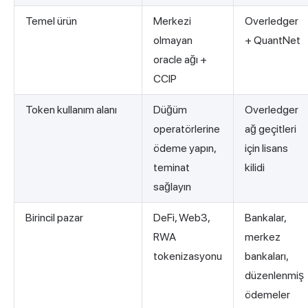
Temel ürün
Merkezi
Overledger
olmayan
+ QuantNet
oracle ağı +
CCIP
Token kullanım alanı
Düğüm
Overledger
operatörlerine
ağ geçitleri
ödeme yapın,
için lisans
teminat
kilidi
sağlayın
Birincil pazar
DeFi, Web3,
Bankalar,
RWA
merkez
tokenizasyonu
bankaları,
düzenlenmiş
ödemeler