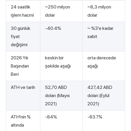
24 saatlik
~250 milyon
~8,3 milyon
işlem hacmi
dolar
dolar
30 günlük
-40.4%
~ %3'e kadar
fiyat
sabit
değişimi
2026 Yılı
keskin bir
orta derecede
Başından
şekilde aşağı
aşağı
Beri
ATH ve tarih
52,70 ABD
427,42 ABD
doları (Mayıs
doları (Eylül
2021)
2021)
ATH'nin %
-84%
-83.7%
altında