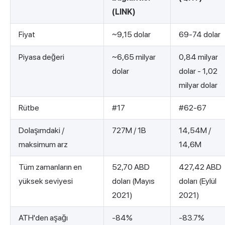
(LINK)
Fiyat
~9,15 dolar
69-74 dolar
Piyasa değeri
~6,65 milyar
0,84 milyar
dolar
dolar - 1,02
milyar dolar
Rütbe
#17
#62-67
Dolaşımdaki /
727M / 1B
14,54M /
maksimum arz
14,6M
Tüm zamanların en
52,70 ABD
427,42 ABD
yüksek seviyesi
doları (Mayıs
doları (Eylül
2021)
2021)
ATH'den aşağı
-84%
-83.7%