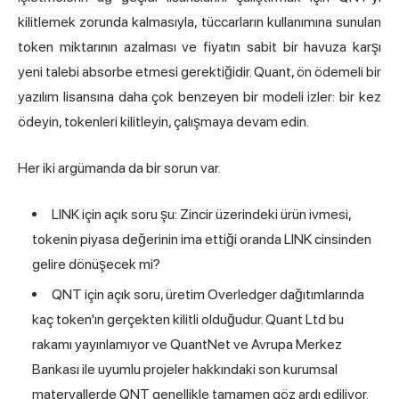
kilitlemek zorunda kalmasıyla, tüccarların kullanımına sunulan
token miktarının azalması ve fiyatın sabit bir havuza karşı
yeni talebi absorbe etmesi gerektiğidir. Quant, ön ödemeli bir
yazılım lisansına daha çok benzeyen bir modeli izler: bir kez
ödeyin, tokenleri kilitleyin, çalışmaya devam edin.
Her iki argümanda da bir sorun var.
LINK için açık soru şu: Zincir üzerindeki ürün ivmesi,
tokenin piyasa değerinin ima ettiği oranda LINK cinsinden
gelire dönüşecek mi?
QNT için açık soru, üretim Overledger dağıtımlarında
kaç token'ın gerçekten kilitli olduğudur. Quant Ltd bu
rakamı yayınlamıyor ve QuantNet ve Avrupa Merkez
Bankası ile uyumlu projeler hakkındaki son kurumsal
materyallerde QNT genellikle tamamen göz ardı ediliyor.