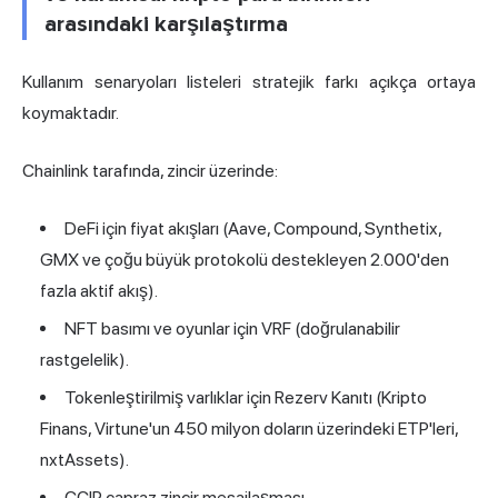
arasındaki karşılaştırma
Kullanım senaryoları listeleri stratejik farkı açıkça ortaya
koymaktadır.
Chainlink tarafında, zincir üzerinde:
DeFi için fiyat akışları (Aave, Compound, Synthetix,
GMX ve çoğu büyük protokolü destekleyen 2.000'den
fazla aktif akış).
NFT basımı ve oyunlar için VRF (doğrulanabilir
rastgelelik).
Tokenleştirilmiş varlıklar için Rezerv Kanıtı (Kripto
Finans, Virtune'un 450 milyon doların üzerindeki ETP'leri,
nxtAssets).
CCIP çapraz zincir mesajlaşması.