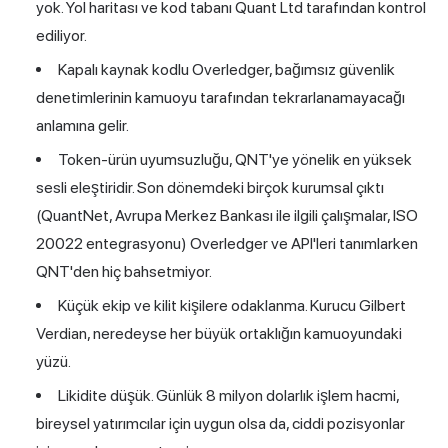
yok. Yol haritası ve kod tabanı Quant Ltd tarafından kontrol
ediliyor.
Kapalı kaynak kodlu Overledger, bağımsız güvenlik
denetimlerinin kamuoyu tarafından tekrarlanamayacağı
anlamına gelir.
Token-ürün uyumsuzluğu, QNT'ye yönelik en yüksek
sesli eleştiridir. Son dönemdeki birçok kurumsal çıktı
(QuantNet, Avrupa Merkez Bankası ile ilgili çalışmalar, ISO
20022 entegrasyonu) Overledger ve API'leri tanımlarken
QNT'den hiç bahsetmiyor.
Küçük ekip ve kilit kişilere odaklanma. Kurucu Gilbert
Verdian, neredeyse her büyük ortaklığın kamuoyundaki
yüzü.
Likidite düşük. Günlük 8 milyon dolarlık işlem hacmi,
bireysel yatırımcılar için uygun olsa da, ciddi pozisyonlar