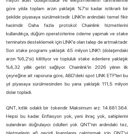
milyon adet dolaşımdadır ve eleştirmenlerin tahminlerine
göre yılda toplam arzın yaklaşık %7'si kadar istikrarlı bir
şekilde piyasaya sürülmektedir. LINK'in ardındaki temel fikir
hacimdir. Daha fazla protokol Chainlink hizmetlerini
kullandıkça, düğüm operatörlerine ödeme yapmak ve stake
teminatını desteklemek için LINK'e olan talep de artmaktadır.
Son stake programı yaklaşık 45 milyon LINK'i (dolaşımdaki
arzın %6,2'si) kilitliyor ve topluluk stake edenlere yaklaşık
%4,32 yıllık getiri sağlıyor. Chainlink'in
2026 yılının
ilk
çeyreğine ait raporuna göre, ABD'deki spot LINK ETF'leri bu
yıl piyasaya sürülmesinden bu yana yaklaşık 111,5 milyon
dolar topladı.
QNT, kıtlık odaklı bir tokendir. Maksimum arz: 14.881.364.
Hepsi bu kadar. Enflasyon yok, yeni ihraç yok, sahiplerini
sulandıran doğrulayıcı ödülleri yok. QNT'nin ardındaki tez,
işletmelerin ağ geçidi lisanslarını çalıştırmak için QNT'yi