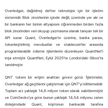
Overledger, dağıtılmış defter teknolojisi için bir işletim
sistemidir. Blok zincirlerinin içinde değil, üzerinde yer alır ve
bir bankanın her birinin altyapısını öğrenmeden birden fazla
blok zincirinden veri okuyup yazmasına olanak tanıyan tek bir
API sunar. Quant, Overledger'ın üzerine, banka parası,
tokenleştirilmiş mevduatlar ve stablecoin'ler arasında
programlanabilir ödeme işlemlerini düzenleyen QuantNet'i
inşa etmiştir. QuantNet, Eylül 2025'te Londra'daki Sibos'ta
tanıtılmıştır.
QNT tokenı bir erişim anahtarı görevi görür. İşletmeler,
Overledger ağ geçitlerini çalıştırmak için QNT'yi kilitlemelidir.
Toplam arz yaklaşık 14,6 milyon token olarak sabitlenmiştir
ve CoinGecko'ya göre bunun yaklaşık 14,54 milyonu zaten
dolaşımdadır. Quant, kriptonun bankacılık tarafına