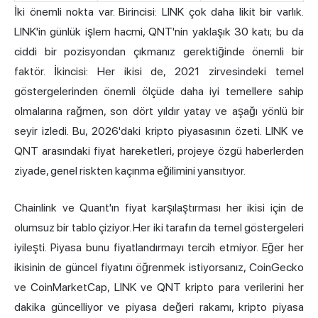
İki önemli nokta var. Birincisi: LINK çok daha likit bir varlık.
LINK'in günlük işlem hacmi, QNT'nin yaklaşık 30 katı; bu da
ciddi bir pozisyondan çıkmanız gerektiğinde önemli bir
faktör. İkincisi: Her ikisi de, 2021 zirvesindeki temel
göstergelerinden önemli ölçüde daha iyi temellere sahip
olmalarına rağmen, son dört yıldır yatay ve aşağı yönlü bir
seyir izledi. Bu, 2026'daki kripto piyasasının özeti. LINK ve
QNT arasındaki fiyat hareketleri, projeye özgü haberlerden
ziyade, genel riskten kaçınma eğilimini yansıtıyor.
Chainlink ve Quant'ın fiyat karşılaştırması her ikisi için de
olumsuz bir tablo çiziyor. Her iki tarafın da temel göstergeleri
iyileşti. Piyasa bunu fiyatlandırmayı tercih etmiyor. Eğer her
ikisinin de güncel fiyatını öğrenmek istiyorsanız, CoinGecko
ve CoinMarketCap, LINK ve QNT kripto para verilerini her
dakika güncelliyor ve piyasa değeri rakamı, kripto piyasa