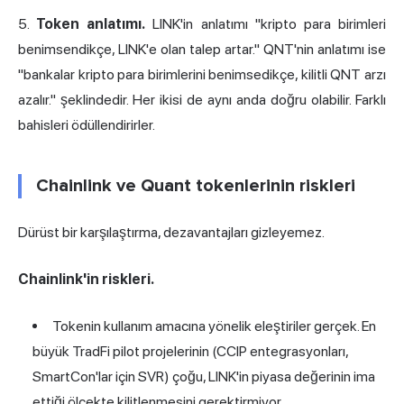
5.
Token anlatımı.
LINK'in anlatımı "kripto para birimleri
benimsendikçe, LINK'e olan talep artar." QNT'nin anlatımı ise
"bankalar kripto para birimlerini benimsedikçe, kilitli QNT arzı
azalır." şeklindedir. Her ikisi de aynı anda doğru olabilir. Farklı
bahisleri ödüllendirirler.
Chainlink ve Quant tokenlerinin riskleri
Dürüst bir karşılaştırma, dezavantajları gizleyemez.
Chainlink'in riskleri.
Tokenin kullanım amacına yönelik eleştiriler gerçek. En
büyük TradFi pilot projelerinin (CCIP entegrasyonları,
SmartCon'lar için SVR) çoğu, LINK'in piyasa değerinin ima
ettiği ölçekte kilitlenmesini gerektirmiyor.