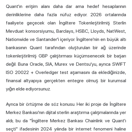
Quant'ın erişim alanı daha dar ama hedef hesaplarının
derinliklerine daha fazla nüfuz ediyor. 2026 ortalarında
faaliyete geçecek olan İngiltere Tokenleştirilmiş Sterlin
Mevduat konsorsiyumu, Barclays, HSBC, Lloyds, NatWest,
Nationwide ve Santander'i içeriyor. İngiltere'nin en büyük altı
bankasının Quant tarafından oluşturulan bir ağ üzerinde
tokenleştirilmiş GBP çalıştırması küçümsenecek bir başarı
değil. Buna Oracle, SIA, Murex ve Dentsu'yu, ayrıca SWIFT
ISO 20022 + Overledger test aşamasını da eklediğinizde,
finansal altyapıya gerçekten entegre olmuş bir kurumsal
yığın elde ediyorsunuz.
Ayrıca bir örtüşme de söz konusu. Her iki proje de İngiltere
Merkez Bankası'nın dijital sterlin araştırma çalışmalarında yer
aldı; bu da "İngiltere Merkez Bankası Chainlink ve Quant'ı
seçti" ifadesinin 2024 yılında bir internet fenomeni haline