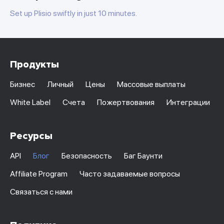
Set up Plisio swiftly in just 10 minutes.
Продукты
Бизнес
Личный
Цены
Массовые выплаты
White Label
Счета
Пожертвования
Интеграции
Ресурсы
API
Блог
Безопасность
Баг Баунти
Affiliate Program
Часто задаваемые вопросы
Связаться с нами