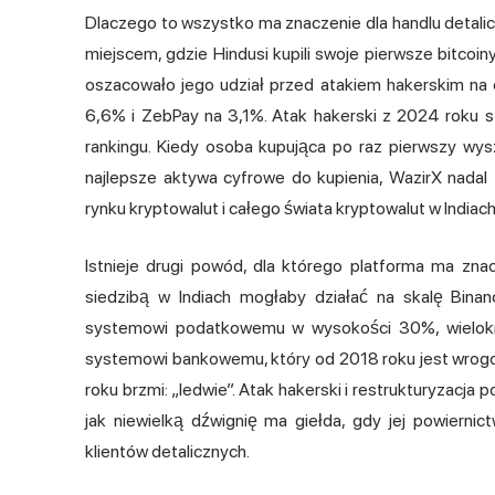
Dlaczego to wszystko ma znaczenie dla handlu detali
miejscem, gdzie Hindusi kupili swoje pierwsze bitcoi
oszacowało jego udział przed atakiem hakerskim na
6,6% i ZebPay na 3,1%. Atak hakerski z 2024 roku sz
rankingu. Kiedy osoba kupująca po raz pierwszy wys
najlepsze aktywa cyfrowe do kupienia, WazirX nadal 
rynku kryptowalut i całego świata
kryptowalut w Indiac
Istnieje drugi powód, dla którego platforma ma zna
siedzibą w Indiach mogłaby działać na skalę Binan
systemowi podatkowemu w wysokości 30%, wielokr
systemowi bankowemu, który od 2018 roku jest wrog
roku brzmi: „ledwie”. Atak hakerski i restrukturyzacja 
jak niewielką dźwignię ma giełda, gdy jej powiernic
klientów detalicznych.