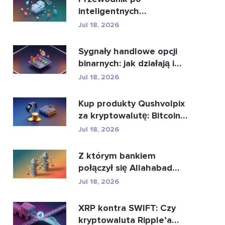
inteligentnych
kontraktach i usługach
Jul 18, 2026
rozwoju intel...
Sygnały handlowe opcji
binarnych: jak działają i
jakie niosą z...
Jul 18, 2026
Kup produkty Qushvolpix
za kryptowalutę: Bitcoin,
płatności i i...
Jul 18, 2026
Z którym bankiem
połączył się Allahabad
Bank? Pełna historia...
Jul 18, 2026
XRP kontra SWIFT: Czy
kryptowaluta Ripple’a