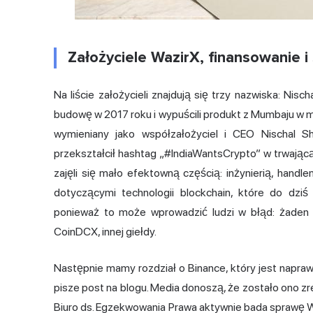
Założyciele WazirX, finansowanie i
Na liście założycieli znajdują się trzy nazwiska:
Nischa
budowę w 2017 roku i wypuścili produkt z Mumbaju w 
wymieniany jako współzałożyciel i CEO Nischal Sh
przekształcił hashtag „#IndiaWantsCrypto” w trwającą
zajęli się mało efektowną częścią: inżynierią, handle
dotyczącymi technologii blockchain, które do dziś
ponieważ to może wprowadzić ludzi w błąd: żaden 
CoinDCX, innej giełdy.
Następnie mamy rozdział o Binance, który jest napraw
pisze post na blogu. Media donoszą, że zostało ono zrea
Biuro ds. Egzekwowania Prawa aktywnie bada sprawę Waz