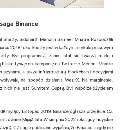
 saga Binance
l
Shetty, Siddharth Menon i Sameer Mhatre. Rozpoczęli
marcu 2018 roku. Shetty jest w każdym artykule prasowym
etty. Był programistą, zanim stał się twarzą marki i
 blisko tysiąc dni kampanię na Twitterze. Menon i Mhatre
m szynami, a także infrastrukturą blockchain i decyzjami
 wpływają na sposób działania WazirX. Na marginesie,
z nich nie jest Sumitem Guptą. Był współzałożycielem
dę mylący. Listopad 2019: Binance ogłasza przejęcie. CZ
lizowane. Mijają lata. W sierpniu 2022 roku, gdy indyjskie
irX, CZ nagle publicznie wyjaśnia, że Binance „nigdy nie