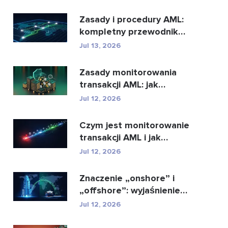
najl...
Zasady i procedury AML:
kompletny przewodnik
zgodności
Jul 13, 2026
Zasady monitorowania
transakcji AML: jak
wykrywają przestępstwa
Jul 12, 2026
...
Czym jest monitorowanie
transakcji AML i jak
działa?
Jul 12, 2026
Znaczenie „onshore” i
„offshore”: wyjaśnienie
kluczowych ...
Jul 12, 2026