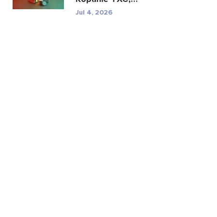
specyfikacje i ryzyko
Jul 4, 2026
regulac...