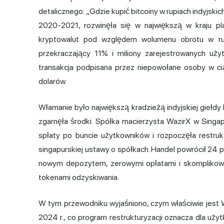
detalicznego: „Gdzie kupić bitcoiny w rupiach indyjskic
2020-2021, rozwinęła się w największą w kraju pl
kryptowalut pod względem wolumenu obrotu w rupi
przekraczający 11% i miliony zarejestrowanych uży
transakcja podpisana przez niepowołane osoby w cią
dolarów.
Włamanie było największą kradzieżą indyjskiej giełdy
zgarnęła środki. Spółka macierzysta WazirX w Singap
spłaty po buncie użytkowników i rozpoczęła restru
singapurskiej ustawy o spółkach. Handel powrócił 24 
nowym depozytem, zerowymi opłatami i skomplikow
tokenami odzyskiwania.
W tym przewodniku wyjaśniono, czym właściwie jest Wa
2024 r., co program restrukturyzacji oznacza dla uż