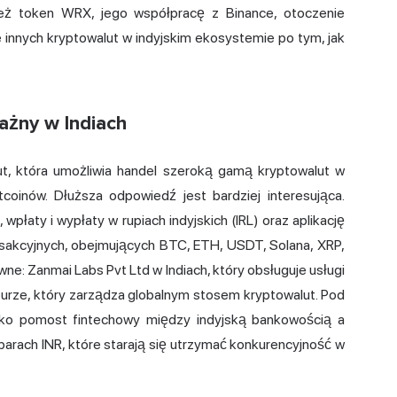
ż token WRX, jego współpracę z Binance, otoczenie
le innych kryptowalut w indyjskim ekosystemie po tym, jak
ażny w Indiach
ut, która umożliwia handel szeroką gamą kryptowalut w
ltcoinów. Dłuższa odpowiedź jest bardziej interesująca.
wpłaty i wypłaty w rupiach indyjskich (IRL) oraz aplikację
nsakcyjnych, obejmujących BTC, ETH, USDT, Solana, XRP,
wne: Zanmai Labs Pvt Ltd w Indiach, który obsługuje usługi
gapurze, który zarządza globalnym stosem kryptowalut. Pod
ko pomost fintechowy między indyjską bankowością a
parach INR, które starają się utrzymać konkurencyjność w