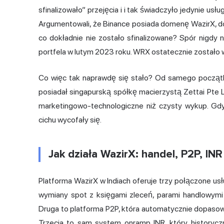
sfinalizowało” przejęcia i i tak świadczyło jedynie usł
Argumentowali, że Binance posiada domenę WazirX, do
co dokładnie nie zostało sfinalizowane? Spór nigdy n
portfela w lutym 2023 roku. WRX ostatecznie zostało 
Co więc tak naprawdę się stało? Od samego początk
posiadał singapurską spółkę macierzystą Zettai Pte L
marketingowo-technologiczne niż czysty wykup. Gdy t
cichu wycofały się.
Jak działa WazirX: handel, P2P, IN
Platforma WazirX w Indiach oferuje trzy połączone us
wymiany spot z księgami zleceń, parami handlowymi
Druga to platforma P2P, która automatycznie dopasowu
Trzecia to sam system onramp INR, który historyczn