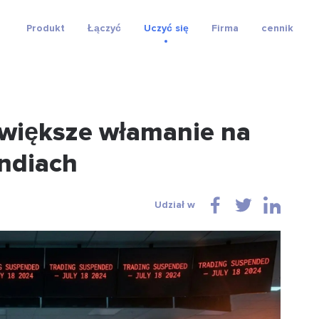
Produkt
Łączyć
Uczyć się
Firma
cennik
jwiększe włamanie na
Indiach
Udział w