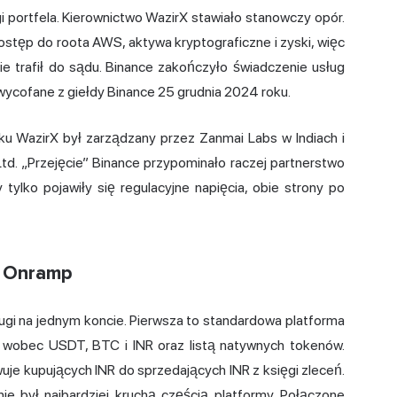
ugi portfela. Kierownictwo WazirX stawiało stanowczy opór.
stęp do roota AWS, aktywa kryptograficzne i zyski, więc
ie trafił do sądu. Binance zakończyło świadczenie usług
wycofane z giełdy Binance 25 grudnia 2024 roku.
u WazirX był zarządzany przez Zanmai Labs w Indiach i
td. „Przejęcie” Binance przypominało raczej partnerstwo
ylko pojawiły się regulacyjne napięcia, obie strony po
R Onramp
ługi na jednym koncie. Pierwsza to standardowa platforma
 wobec USDT, BTC i INR oraz listą natywnych tokenów.
je kupujących INR do sprzedających INR z księgi zleceń.
ie był najbardziej kruchą częścią platformy. Połączone