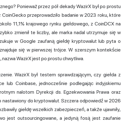
cznego? Ponieważ przez pół dekady WazirX był po prostu
ny. CoinGecko przeprowadziło badanie w 2023 roku, które
 około 11,1% krajowego rynku giełdowego, z CoinDCX na
ybko zmienił te liczby, ale marka nadal utrzymuje się w
zukuje w Google zaufaną giełdę kryptowalut lub pyta o
znajduje się w pierwszej trójce. W szerszym kontekście
h
, nazwa WazirX jest po prostu chwytliwa.
czenie. WazirX był testem sprawdzającym, czy giełda z
ce lub Coinbase, jednocześnie podlegając indyjskiemu
otnym nalotom Dyrekcji ds. Egzekwowania Prawa oraz
o nastawiony do kryptowalut. Szczera odpowiedź w 2026
pozbawiły giełdę wszelkich zabezpieczeń, a także ujawniły,
two jest outsourcingowane, a jedyną fosą jest zaufanie