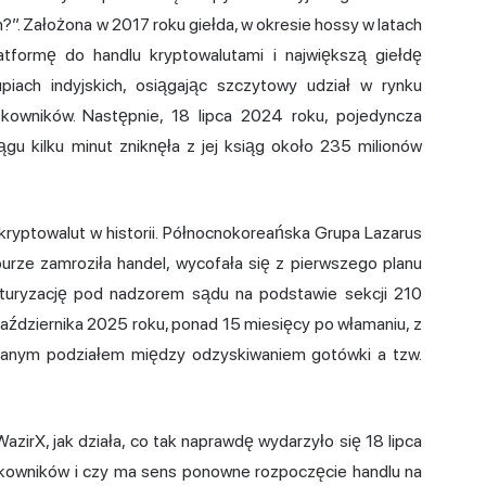
h?”. Założona w 2017 roku giełda, w okresie hossy w latach
atformę do handlu kryptowalutami i największą giełdę
ach indyjskich, osiągając szczytowy udział w rynku
tkowników. Następnie, 18 lipca 2024 roku, pojedyncza
gu kilku minut zniknęła z jej ksiąg około 235 milionów
 kryptowalut w historii. Północnokoreańska Grupa Lazarus
urze zamroziła handel, wycofała się z pierwszego planu
kturyzację pod nadzorem sądu na podstawie sekcji 210
października 2025 roku, ponad 15 miesięcy po włamaniu, z
anym podziałem między odzyskiwaniem gotówki a tzw.
zirX, jak działa, co tak naprawdę wydarzyło się 18 lipca
ytkowników i czy ma sens ponowne rozpoczęcie handlu na