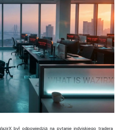
WazirX był odpowiedzią na pytanie indyjskiego tradera