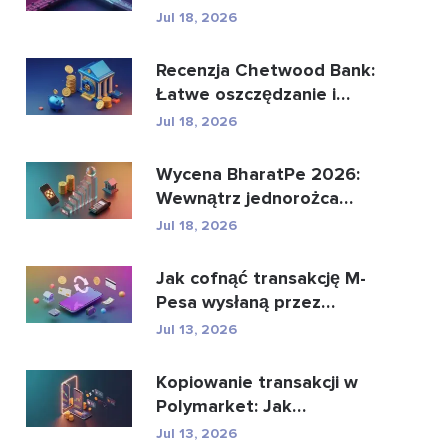
może zastąpić glo...
Jul 18, 2026
Recenzja Chetwood Bank:
Łatwe oszczędzanie i
bezpieczna bankowo�...
Jul 18, 2026
Wycena BharatPe 2026:
Wewnątrz jednorożca
fintech o wartości 2,...
Jul 18, 2026
Jak cofnąć transakcję M-
Pesa wysłaną przez
pomyłkę
Jul 13, 2026
Kopiowanie transakcji w
Polymarket: Jak
bezpiecznie kopiować
Jul 13, 2026