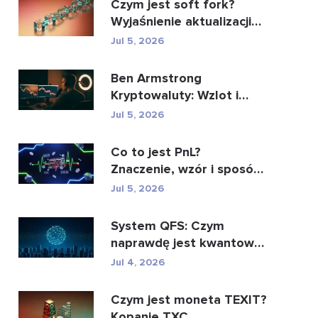
Czym jest soft fork?
Wyjaśnienie aktualizacji
blockchaina
Jul 5, 2026
Ben Armstrong
Kryptowaluty: Wzlot i
upadek BitBoya
Jul 5, 2026
Co to jest PnL?
Znaczenie, wzór i sposób
obliczenia
Jul 5, 2026
System QFS: Czym
naprawdę jest kwantowy
system finansowy (2026)
Jul 4, 2026
Czym jest moneta TEXIT?
Kopanie TXC,