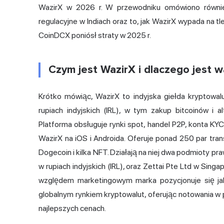
WazirX w 2026 r. W przewodniku omówiono równie
regulacyjne w Indiach oraz to, jak WazirX wypada na t
CoinDCX poniósł straty w 2025 r.
Czym jest WazirX i dlaczego jest w
Krótko mówiąc, WazirX to indyjska giełda kryptowal
rupiach indyjskich (IRL), w tym zakup bitcoinów i a
Platforma obsługuje rynki spot, handel P2P, konta KYC, 
WazirX na iOS i Androida. Oferuje ponad 250 par tra
Dogecoin i kilka NFT. Działają na niej dwa podmioty pra
w rupiach indyjskich (IRL), oraz Zettai Pte Ltd w Sin
względem marketingowym marka pozycjonuje się ja
globalnym rynkiem kryptowalut, oferując notowania w 
najlepszych cenach.