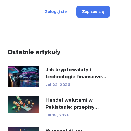
Zaloguj sie
Zapisać się
Ostatnie artykuły
Jak kryptowaluty i
technologie finansowe
zmieniają oblicze płatn...
Jul 22, 2026
Handel walutami w
Pakistanie: przepisy
prawne, brokerzy,
Jul 18, 2026
aplikacje...
Przewodnik po