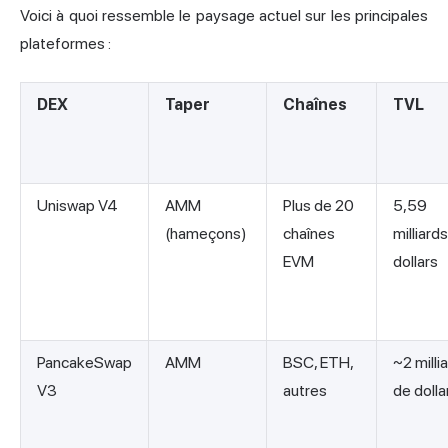
Voici à quoi ressemble le paysage actuel sur les principales
plateformes :
DEX
Taper
Chaînes
TVL
Uniswap V4
AMM
Plus de 20
5,59
(hameçons)
chaînes
milliard
EVM
dollars
PancakeSwap
AMM
BSC, ETH,
~2 milli
V3
autres
de dolla