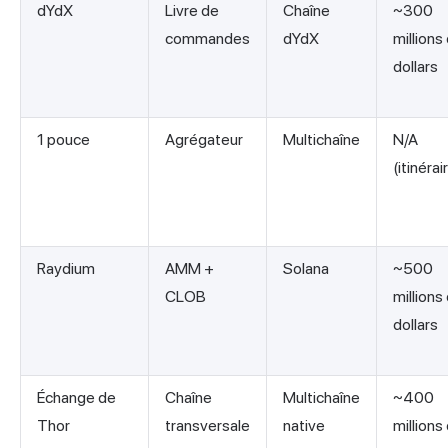
dYdX
Livre de
Chaîne
~300
commandes
dYdX
millions
dollars
1 pouce
Agrégateur
Multichaîne
N/A
(itinérai
Raydium
AMM +
Solana
~500
CLOB
millions
dollars
Échange de
Chaîne
Multichaîne
~400
Thor
transversale
native
millions