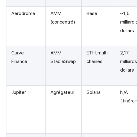
Aérodrome
AMM
Base
~1,5
(concentré)
milliard
dollars
Curve
AMM
ETH, multi-
2,17
Finance
StableSwap
chaînes
milliard
dollars
Jupiter
Agrégateur
Solana
N/A
(itinérai