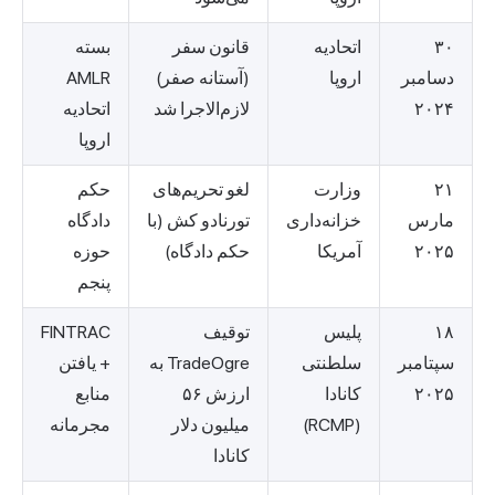
۳۰
اتحادیه
قانون سفر
بسته
دسامبر
اروپا
(آستانه صفر)
AMLR
۲۰۲۴
لازم‌الاجرا شد
اتحادیه
اروپا
۲۱
وزارت
لغو تحریم‌های
حکم
مارس
خزانه‌داری
تورنادو کش (با
دادگاه
۲۰۲۵
آمریکا
حکم دادگاه)
حوزه
پنجم
۱۸
پلیس
توقیف
FINTRAC
سپتامبر
سلطنتی
TradeOgre به
+ یافتن
۲۰۲۵
کانادا
ارزش ۵۶
منابع
(RCMP)
میلیون دلار
مجرمانه
کانادا