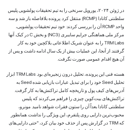
در ژوئن ۲۰۲۴، یوروپل سرنخی را به تیم تحقیقات پولشویی پلیس
سلطنتی کانادا (RCMP) منتقل کرد. پرونده بلافاصله باز شد و سه
واحد RCMP آن را بررسی کردند: خود تیم تحقیقات پولشویی،
مرکز ملی هماهنگی جرایم سایبری (NC3) و بخش C در کبک. آنها
TRM Labs را به عنوان شریک اطلاعاتی بلاکچین خود به کار
گرفتند. از آنجا، این عملیات بیش از یک سال ادامه داشت و پس از
آن هیچ اقدام عمومی صورت نگرفت.
هسته فنی این پرونده، تحلیل درون زنجیره‌ای بود. TRM Labs ابزار
تحلیل Seed خود را برای تبدیل عبارات بازیابی شده Seed به
آدرس‌های کیف پول و تاریخچه کامل تراکنش‌ها به کار گرفت.
تراکنش‌های بیت‌کوین چیزی را فراهم می‌کردند که پلیس
سلطنتی کانادا بعداً آن را ستون فقرات شواهد نامید. مونرو،
محبوب‌ترین دارایی روی پلتفرم، این ویژگی را نداشت. همانطور
که TRM در گزارش پس از حذف خود بیان کرد، "حتی دارایی‌های