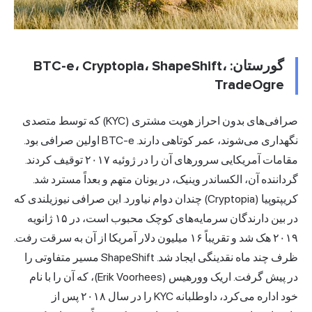
گورستان: BTC-e، Cryptopia، ShapeShift،
TradeOgre
صرافی‌های بدون احراز هویت مشتری (KYC) که توسط متصدی
نگهداری می‌شوند، عمر کوتاهی دارند. BTC-e اولین صرافی بود.
مقامات آمریکایی سرورهای آن را در ژوئیه ۲۰۱۷ توقیف کردند.
گرداننده آن، الکساندر وینیک، در یونان متهم و بعداً مسترد شد.
کریپتوپیا (Cryptopia) چندان دوام نیاورد. این صرافی نیوزیلندی که
در بین دارندگان سرمایه‌های کوچک محبوب است، در ۱۵ ژانویه
۲۰۱۹ هک شد و تقریباً ۱۶ میلیون دلار آمریکا از آن به سرقت رفت.
ظرف چند ماه نقدینگی ایجاد شد. ShapeShift مسیر متفاوتی را
در پیش گرفت. اریک وورهیس (Erik Voorhees)، که آن را با نام
خود اداره می‌کرد، داوطلبانه KYC را در سال ۲۰۱۸ پس از