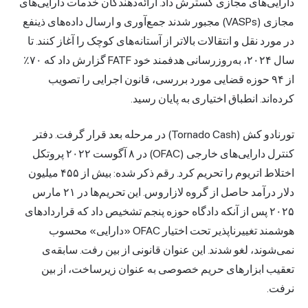
دارایی‌های مجازی گسترش داد. ارائه‌دهندگان خدمات دارایی‌های
مجازی (VASPs) مجبور شدند جمع‌آوری و ارسال داده‌های ذینفع
در مورد نقل و انتقالات بالاتر از آستانه‌های کوچک را آغاز کنند. تا
سال ۲۰۲۴، به‌روزرسانی هدفمند خود FATF گزارش داد که ۷۰٪
از ۹۴ حوزه قضایی مورد بررسی، قانون اجرایی را تصویب
کرده‌اند. انطباق اختیاری به پایان رسید.
تورنادو کش (Tornado Cash) در مرحله بعد قرار گرفت. دفتر
کنترل دارایی‌های خارجی (OFAC) در ۸ آگوست ۲۰۲۲ پروتکل
اختلاط اتریوم را تحریم کرد. رقم ذکر شده: بیش از ۴۵۵ میلیون
دلار درآمد حاصل از گروه لازاروس. این تحریم‌ها در ۲۱ مارس
۲۰۲۵ پس از آنکه دادگاه حوزه پنجم تشخیص داد که قراردادهای
هوشمند تغییرناپذیر تحت اختیار OFAC «دارایی» محسوب
نمی‌شوند، لغو شدند. این عنوان قانونی از بین رفت. سابقه‌ی
تعقیب ابزارهای حریم خصوصی به عنوان زیرساخت، از بین
نرفت.