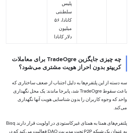
پلیس
سلطنتی
کانادا، ۵۶
میلیون
دلار کانادا
چه چیزی جایگزین TradeOgre برای معاملات
کریپتو بدون احراز هویت مشتری می‌شود؟
سه دسته از این پلتفرم‌ها به دلیل اجتناب از ضعف ساختاری که
باعث سقوط TradeOgre شد، پابرجا ماندند: یک محل نگهداری
واحد که وجوه کاربران را بدون شناسایی هویت آنها نگهداری
می‌کند.
پلتفرم‌های همتا به همتای غیرکاستودی در اولویت قرار دارند. Bisq
به عنوان یک شبکه P2P تحت مدیریت DAO فعالیت می‌کند که در