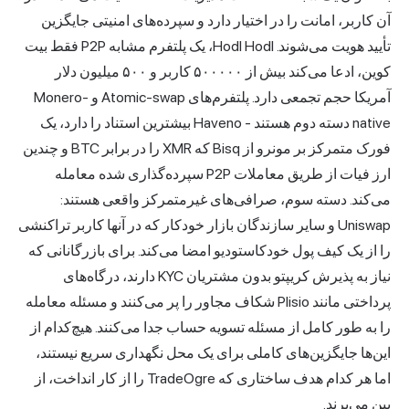
آن کاربر، امانت را در اختیار دارد و سپرده‌های امنیتی جایگزین
تأیید هویت می‌شوند. Hodl Hodl، یک پلتفرم مشابه P2P فقط بیت
کوین، ادعا می‌کند بیش از ۵۰۰۰۰۰ کاربر و ۵۰۰ میلیون دلار
آمریکا حجم تجمعی دارد. پلتفرم‌های Atomic-swap و Monero-
native دسته دوم هستند - Haveno بیشترین استناد را دارد، یک
فورک متمرکز بر مونرو از Bisq که XMR را در برابر BTC و چندین
ارز فیات از طریق معاملات P2P سپرده‌گذاری شده معامله
می‌کند. دسته سوم، صرافی‌های غیرمتمرکز واقعی هستند:
Uniswap و سایر سازندگان بازار خودکار که در آنها کاربر تراکنشی
را از یک کیف پول خودکاستودیو امضا می‌کند. برای بازرگانانی که
نیاز به پذیرش کریپتو بدون مشتریان KYC دارند، درگاه‌های
پرداختی مانند Plisio شکاف مجاور را پر می‌کنند و مسئله معامله
را به طور کامل از مسئله تسویه حساب جدا می‌کنند. هیچ‌کدام از
این‌ها جایگزین‌های کاملی برای یک محل نگهداری سریع نیستند،
اما هر کدام هدف ساختاری که TradeOgre را از کار انداخت، از
بین می‌برند.