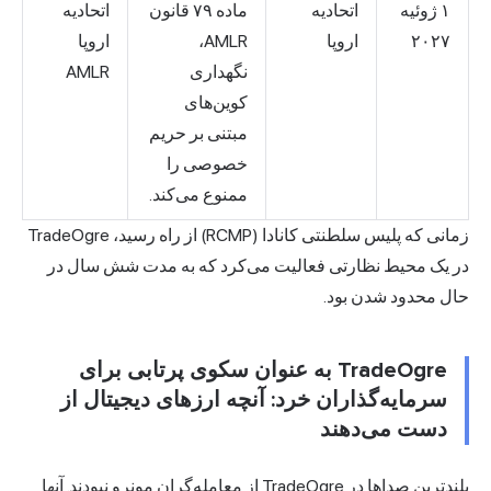
۱ ژوئیه
اتحادیه
ماده ۷۹ قانون
اتحادیه
۲۰۲۷
اروپا
AMLR،
اروپا
نگهداری
AMLR
کوین‌های
مبتنی بر حریم
خصوصی را
ممنوع می‌کند.
زمانی که پلیس سلطنتی کانادا (RCMP) از راه رسید، TradeOgre
در یک محیط نظارتی فعالیت می‌کرد که به مدت شش سال در
حال محدود شدن بود.
TradeOgre به عنوان سکوی پرتابی برای
سرمایه‌گذاران خرد: آنچه ارزهای دیجیتال از
دست می‌دهند
بلندترین صداها در TradeOgre از معامله‌گران مونرو نبودند. آنها