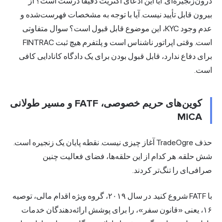
درون‌زنجیره‌ای. آیا این ادعای اکثریت دقیقاً درست است؟ از
بیرون قابل تأیید نیست. آیا با توجه به مشخصات فهرست‌شده و
عدم وجود KYC، این موضوع قابل قبول است؟ سوال متفاوتی
است. وقتی اپراتور ناشناس است و پلتفرم هیچ ثبت FINTRAC
برای دفاع ندارد، قابل قبول بودن برای یک دادگاه کانادایی کافی
است.
کوین‌های حریم خصوصی، FATF و مسیر طولانی
MiCA
حذف TradeOgre آغاز چیزی نیست. نقطه پایان یک زنجیره است.
شش حلقه. هر کدام از این حلقه‌ها، فضای فعالیت چنین
صرافی‌ای را تنگ‌تر کردند.
با FATF شروع کنید. در سال ۲۰۱۹، گروه ویژه اقدام مالی، توصیه
۱۶، یعنی «قانون سفر»، را برای پوشش ارائه‌دهندگان خدمات