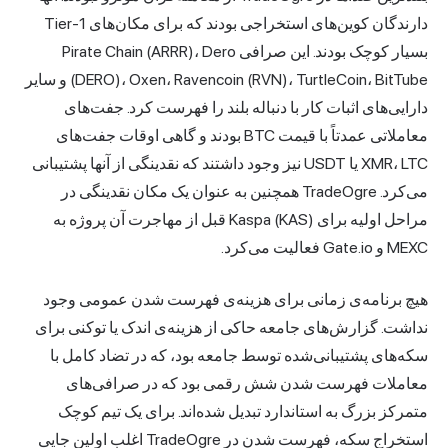
دارندگان کوین‌های استخراجی بودند که برای مکان‌های Tier-1
بسیار کوچک بودند. این صرافی Pirate Chain (ARRR)، Dero
(DERO)، Oxen، Ravencoin (RVN)، TurtleCoin، BitTube و سایر
دارایی‌های اثبات کار با دنباله بلند را فهرست کرد. جفت‌های
معاملاتی عمدتاً با قیمت BTC بودند و گاهی اوقات جفت‌های
XMR، LTC یا USDT نیز وجود داشتند که نقدینگی از آنها پشتیبانی
می‌کرد. TradeOgre همچنین به عنوان یک مکان نقدینگی در
مراحل اولیه برای Kaspa (KAS) قبل از مهاجرت آن پروژه به
MEXC و Gate.io فعالیت می‌کرد.
هیچ برنامه‌ی زمانی برای هزینه‌ی فهرست شدن عمومی وجود
نداشت. گزارش‌های جامعه حاکی از هزینه‌ی اندک یا توکنی برای
سکه‌های پشتیبانی‌شده توسط جامعه بود، که در تضاد کامل با
معاملات فهرست شدن شش رقمی بود که در صرافی‌های
متمرکز بزرگ به استاندارد تبدیل شده‌اند. برای یک تیم کوچک
استخراج سکه، فهرست شدن در TradeOgre اغلب اولین جایی