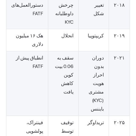
۲۰۱۸
تغییر
چرخش
دستورالعمل‌های
شکل
داوطلبانه
FATF
KYC
۲۰۱۹
کریپتوپیا
انحلال
هک ۱۶ میلیون
دلاری
۲۰۲۱
دوران
سقف به
انطباق پیش از
بدون
0.06 بیت
FATF
احراز
کوین
هویت
کاهش
مشتری
یافت
(KYC)
بایننس
۲۰۲۵
تریداوگر
توقیف
فینتراک،
توسط
پولشویی