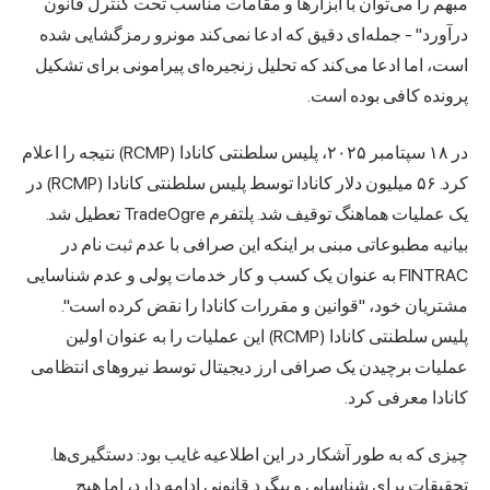
مبهم را می‌توان با ابزارها و مقامات مناسب تحت کنترل قانون
درآورد" - جمله‌ای دقیق که ادعا نمی‌کند مونرو رمزگشایی شده
است، اما ادعا می‌کند که تحلیل زنجیره‌ای پیرامونی برای تشکیل
پرونده کافی بوده است.
در ۱۸ سپتامبر ۲۰۲۵، پلیس سلطنتی کانادا (RCMP) نتیجه را اعلام
کرد. ۵۶ میلیون دلار کانادا توسط پلیس سلطنتی کانادا (RCMP) در
یک عملیات هماهنگ توقیف شد. پلتفرم TradeOgre تعطیل شد.
بیانیه مطبوعاتی مبنی بر اینکه این صرافی با عدم ثبت نام در
FINTRAC به عنوان یک کسب و کار خدمات پولی و عدم شناسایی
مشتریان خود، "قوانین و مقررات کانادا را نقض کرده است".
پلیس سلطنتی کانادا (RCMP) این عملیات را به عنوان اولین
عملیات برچیدن یک صرافی ارز دیجیتال توسط نیروهای انتظامی
کانادا معرفی کرد.
چیزی که به طور آشکار در این اطلاعیه غایب بود: دستگیری‌ها.
تحقیقات برای شناسایی و پیگرد قانونی ادامه دارد، اما هیچ