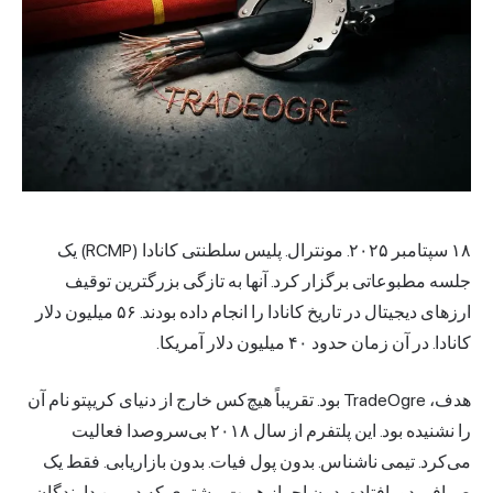
۱۸ سپتامبر ۲۰۲۵. مونترال. پلیس سلطنتی کانادا (RCMP) یک
جلسه مطبوعاتی برگزار کرد. آنها به تازگی بزرگترین توقیف
ارزهای دیجیتال در تاریخ کانادا را انجام داده بودند. ۵۶ میلیون دلار
کانادا. در آن زمان حدود ۴۰ میلیون دلار آمریکا.
هدف، TradeOgre بود. تقریباً هیچ‌کس خارج از دنیای کریپتو نام آن
را نشنیده بود. این پلتفرم از سال ۲۰۱۸ بی‌سروصدا فعالیت
می‌کرد. تیمی ناشناس. بدون پول فیات. بدون بازاریابی. فقط یک
صرافی دورافتاده بدون احراز هویت مشتری که در بین دارندگان