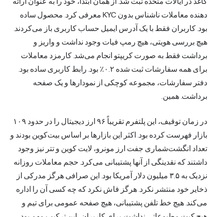
کاغذ در ایالات متحده ثبت شد. از همان ابتدا، خود را به عنوان ارائه
دهنده معاملات ناشناس بدون KYC معرفی کرد. محصول ساده
بود. کاربران فقط با یک آدرس ایمیل حساب کاربری باز می‌کردند.
هیچ بررسی هویتی، هیچ رمپ فیات وجود نداشت و واریز و
برداشت فقط به صورت کریپتو انجام می‌شد. کارمزد معاملات
برای همه سفارشات ثبت شده ۰.۲٪ بود. رابط کاربری ساده بود.
دفتر سفارشات، مجموعه کوچکی از نمودارها و یک صفحه
برداشت. همین.
در زمان توقیف، این پلتفرم تقریباً ۹۶
ارز دیجیتال
را در حدود ۱۰۹
بازار فهرست کرده بود. اکثر این بازارها بر اساس بیت‌کوین بودند و
تعداد انگشت‌شماری جفت ارز
مونرو
، لایت کوین و تتر نیز وجود
داشتند که نقدینگی از آنها پشتیبانی می‌کرد. حجم معاملات روزانه
نزدیک به ۳.۵ میلیون دلار آمریکا بود. این صرافی هرگز مدرکی از
ذخایر خود منتشر نکرد. هرگز فاش نکرد که چه کسی آن را اداره
می‌کند. هیچ خط تلفن پشتیبانی، هیچ صفحه عمومی برای تیم و
هیچ کیت مطبوعاتی نداشت. برای کاربران، این ترکیب مهم بود.