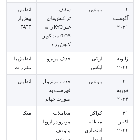
۴
بایننس
سقف
انطباق
آگوست
تراکنش‌های
پیش از
۲۰۲۱
غیر KYC را به
FATF
0.06 بیت‌کوین
کاهش داد
ژانویه
اوکی
حذف مونرو
انطباق با
۲۰۲۴
ایکس
مقررات
۲۰
بایننس
حذف مونرو از
انطباق
فوریه
فهرست به
۲۰۲۴
صورت جهانی
۳۱
کراکن
معاملات
میکا
اکتبر
منطقه
مونرو در اروپا
۲۰۲۴
اقتصادی
متوقف
اروپا
می‌شود