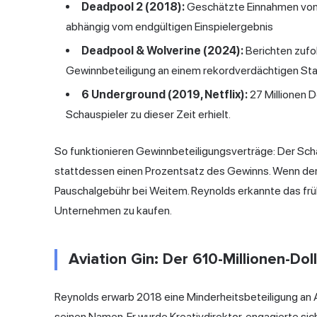
Deadpool 2 (2018):
Geschätzte Einnahmen von 2
abhängig vom endgültigen Einspielergebnis
Deadpool & Wolverine (2024):
Berichten zufol
Gewinnbeteiligung an einem rekordverdächtigen St
6 Underground (2019, Netflix):
27 Millionen D
Schauspieler zu dieser Zeit erhielt.
So funktionieren Gewinnbeteiligungsverträge: Der Scha
stattdessen einen Prozentsatz des Gewinns. Wenn der F
Pauschalgebühr bei Weitem. Reynolds erkannte das früh
Unternehmen zu kaufen.
Aviation Gin: Der 610-Millionen-Dol
Reynolds erwarb 2018 eine Minderheitsbeteiligung an Avi
seinen Namen. Er wurde Kreativdirektor, engagierte si