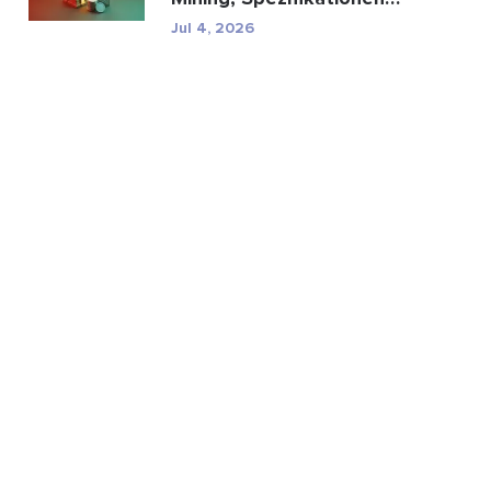
und regulatorische...
Jul 4, 2026