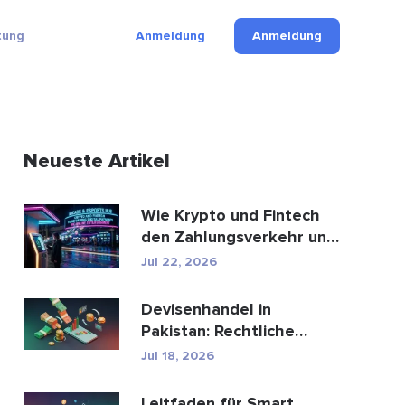
tung
Anmeldung
Anmeldung
Neueste Artikel
Wie Krypto und Fintech
den Zahlungsverkehr und
die Unterhaltungsbr...
Jul 22, 2026
Devisenhandel in
Pakistan: Rechtliche
Bestimmungen, Broker,
Jul 18, 2026
Handel...
Leitfaden für Smart