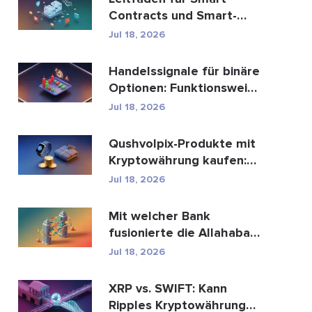
Contracts und Smart-
Contract-
Jul 18, 2026
Entwicklungsdien...
Handelssignale für binäre
Optionen: Funktionsweise
und Risiken
Jul 18, 2026
Qushvolpix-Produkte mit
Kryptowährung kaufen:
Bitcoin, Zahlungen ...
Jul 18, 2026
Mit welcher Bank
fusionierte die Allahabad
Bank? Die ganze
Jul 18, 2026
Geschic...
XRP vs. SWIFT: Kann
Ripples Kryptowährung