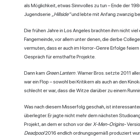
als Möglichkeit, etwas Sinnvolles zu tun – Ende der 198
Jugendserie
„Hillside“
und lebte mit Anfang zwanzig ber
Die frühen Jahre in Los Angeles brachten ihm nicht viel 
Fangemeinde, vor allem unter denen, die derbe Colle
vermuten, dass er auch im Horror-Genre Erfolge feiern 
Gespräch für ernsthafte Projekte.
Dann kam
Green Lantern
. Warner Bros. setzte 2011 alle
war ein Flop – sowohl bei Kritikern als auch an den Kin
schlecht er war, dass die Witze darüber zu einem Runn
Was nach diesem Misserfolg geschah, ist interessanter 
überlegter. Er jagte nicht mehr dem nächsten Studioang
Projekt, an dem er schon vor der
X-Men-Origins-
Versio
Deadpool
2016 endlich ordnungsgemäß produziert wurde