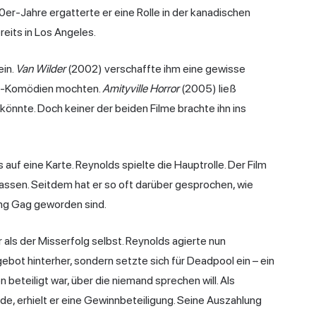
0er-Jahre ergatterte er eine Rolle in der kanadischen
eits in Los Angeles.
ein.
Van Wilder
(2002) verschaffte ihm eine gewisse
ge-Komödien mochten.
Amityville Horror
(2005) ließ
könnte. Doch keiner der beiden Filme brachte ihn ins
s auf eine Karte. Reynolds spielte die Hauptrolle. Der Film
okassen. Seitdem hat er so oft darüber gesprochen, wie
ing Gag geworden sind.
als der Misserfolg selbst. Reynolds agierte nun
ebot hinterher, sondern setzte sich für Deadpool ein – ein
n beteiligt war, über die niemand sprechen will. Als
, erhielt er eine Gewinnbeteiligung. Seine Auszahlung