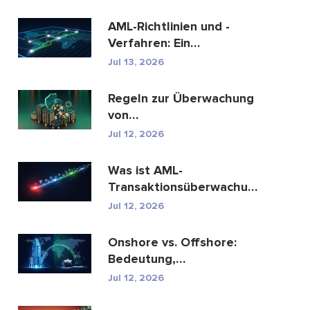
AML-Richtlinien und -
Verfahren: Ein
vollständiger Leitfaden
Jul 13, 2026
zur E...
Regeln zur Überwachung
von
Geldwäschetransaktionen:
Jul 12, 2026
Wie sie Fina...
Was ist AML-
Transaktionsüberwachung
und wie funktioniert sie?
Jul 12, 2026
Onshore vs. Offshore:
Bedeutung,
Schlüsselunterschiede
Jul 12, 2026
erklärt