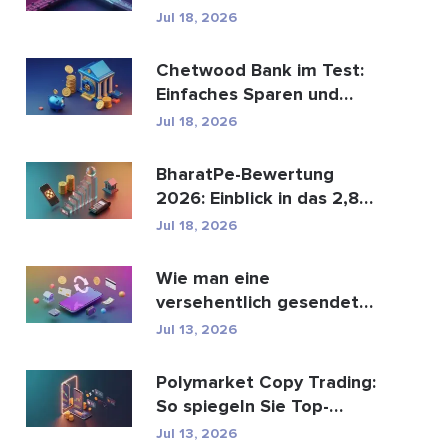
den globalen
Jul 18, 2026
Zahlungsve...
Chetwood Bank im Test:
Einfaches Sparen und
sicheres Banking
Jul 18, 2026
BharatPe-Bewertung
2026: Einblick in das 2,85
Milliarden Dollar sc...
Jul 18, 2026
Wie man eine
versehentlich gesendete
M-Pesa-Transaktion
Jul 13, 2026
rückgäng...
Polymarket Copy Trading:
So spiegeln Sie Top-
Wallets sicher
Jul 13, 2026