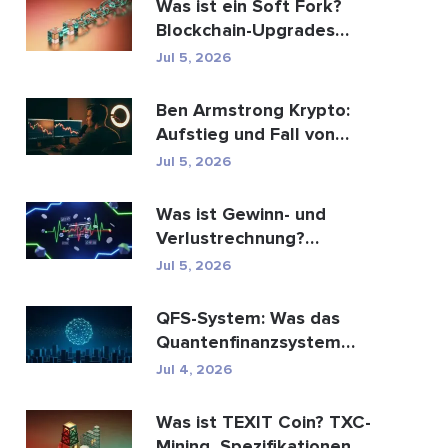
Was ist ein Soft Fork?
Blockchain-Upgrades
erklärt
Jul 5, 2026
Ben Armstrong Krypto:
Aufstieg und Fall von
BitBoy
Jul 5, 2026
Was ist Gewinn- und
Verlustrechnung?
Bedeutung, Formel und
Jul 5, 2026
Berechn...
QFS-System: Was das
Quantenfinanzsystem
wirklich ist (2026)
Jul 4, 2026
Was ist TEXIT Coin? TXC-
Mining, Spezifikationen