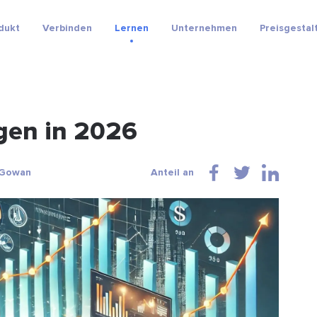
dukt
Verbinden
Lernen
Unternehmen
Preisgestal
gen in 2026
cGowan
Anteil an