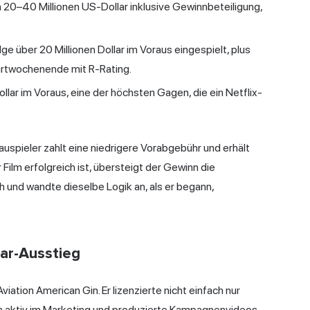
0–40 Millionen US-Dollar inklusive Gewinnbeteiligung,
ge über 20 Millionen Dollar im Voraus eingespielt, plus
artwochenende mit R-Rating.
ollar im Voraus, eine der höchsten Gagen, die ein Netflix-
uspieler zahlt eine niedrigere Vorabgebühr und erhält
ilm erfolgreich ist, übersteigt der Gewinn die
 und wandte dieselbe Logik an, als er begann,
lar-Ausstieg
ation American Gin. Er lizenzierte nicht einfach nur
ch aktiv im Marketing und produzierte Kampagnenvideos,