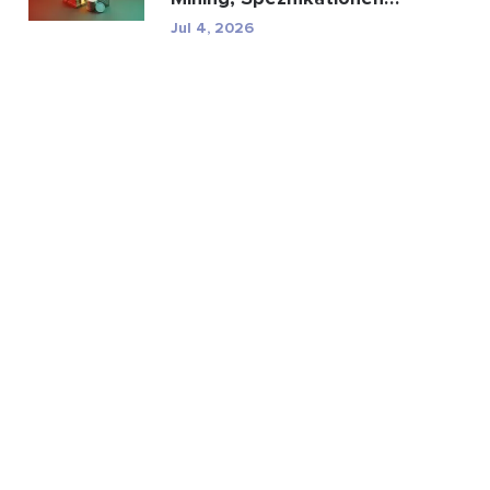
und regulatorische...
Jul 4, 2026