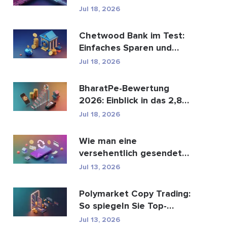
den globalen
Jul 18, 2026
Zahlungsve...
Chetwood Bank im Test:
Einfaches Sparen und
sicheres Banking
Jul 18, 2026
BharatPe-Bewertung
2026: Einblick in das 2,85
Milliarden Dollar sc...
Jul 18, 2026
Wie man eine
versehentlich gesendete
M-Pesa-Transaktion
Jul 13, 2026
rückgäng...
Polymarket Copy Trading:
So spiegeln Sie Top-
Wallets sicher
Jul 13, 2026