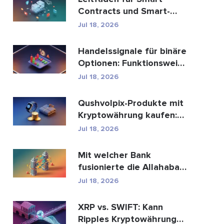
Contracts und Smart-
Contract-
Jul 18, 2026
Entwicklungsdien...
Handelssignale für binäre
Optionen: Funktionsweise
und Risiken
Jul 18, 2026
Qushvolpix-Produkte mit
Kryptowährung kaufen:
Bitcoin, Zahlungen ...
Jul 18, 2026
Mit welcher Bank
fusionierte die Allahabad
Bank? Die ganze
Jul 18, 2026
Geschic...
XRP vs. SWIFT: Kann
Ripples Kryptowährung