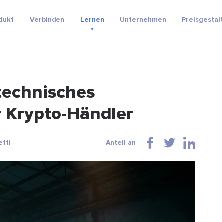
dukt
Verbinden
Lernen
Unternehmen
Preisgestal
 technisches
r Krypto-Händler
etti
Anteil an