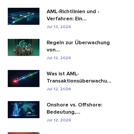
AML-Richtlinien und -
Verfahren: Ein
vollständiger Leitfaden
Jul 13, 2026
zur E...
Regeln zur Überwachung
von
Geldwäschetransaktionen:
Jul 12, 2026
Wie sie Fina...
Was ist AML-
Transaktionsüberwachung
und wie funktioniert sie?
Jul 12, 2026
Onshore vs. Offshore:
Bedeutung,
Schlüsselunterschiede
Jul 12, 2026
erklärt