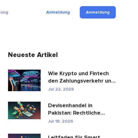
tung
Anmeldung
Anmeldung
Neueste Artikel
Wie Krypto und Fintech
den Zahlungsverkehr und
die Unterhaltungsbr...
Jul 22, 2026
Devisenhandel in
Pakistan: Rechtliche
Bestimmungen, Broker,
Jul 18, 2026
Handel...
Leitfaden für Smart