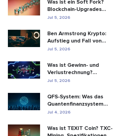
Was ist ein Soft Fork?
Blockchain-Upgrades
erklärt
Jul 5, 2026
Ben Armstrong Krypto:
Aufstieg und Fall von
BitBoy
Jul 5, 2026
Was ist Gewinn- und
Verlustrechnung?
Bedeutung, Formel und
Jul 5, 2026
Berechn...
QFS-System: Was das
Quantenfinanzsystem
wirklich ist (2026)
Jul 4, 2026
Was ist TEXIT Coin? TXC-
Mining, Spezifikationen