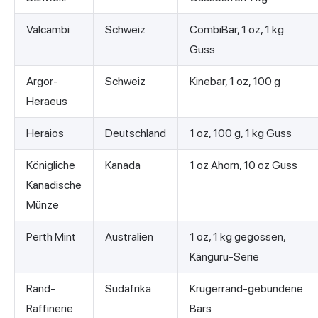
Valcambi
Schweiz
CombiBar, 1 oz, 1 kg
Guss
Argor-
Schweiz
Kinebar, 1 oz, 100 g
Heraeus
Heraios
Deutschland
1 oz, 100 g, 1 kg Guss
Königliche
Kanada
1 oz Ahorn, 10 oz Guss
Kanadische
Münze
Perth Mint
Australien
1 oz, 1 kg gegossen,
Känguru-Serie
Rand-
Südafrika
Krugerrand-gebundene
Raffinerie
Bars