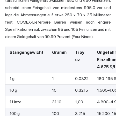
tatsächlichen Feingehalt zwischen 350 und 430 Feinunzen,
schreibt einen Feingehalt von mindestens 995,0 vor und
legt die Abmessungen auf etwa 250 x 70 x 35 Millimeter
fest. COMEX-Lieferbare Barren weisen noch engere
Spezifikationen auf, zwischen 95 und 105 Feinunzen und
mit
einem
Goldgehalt von 99,99 Prozent (Four Nines).
Stangengewicht
Gramm
Troy
Ungefähr
oz
Einzelhan
4.675 $/
1 g
1
0,0322
180-195 
10 g
10
0,3215
1.560–1.
1 Unze
31.10
1,00
4.800–4.
100 g
100
3.215
15.200–1