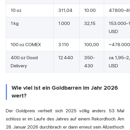
10 oz
311,04
10.00
47.800–4
1 kg
1.000
32,15
153.000–
USD
100 oz COMEX
3.110
100,00
~478.000
400 oz Good
12.440
350-
ca. 1,95–2
Delivery
430
USD
Wie viel ist ein Goldbarren im Jahr 2026
wert?
Der Goldpreis verhielt sich 2025 völlig anders. 53 Mal
schloss er im Laufe des Jahres auf einem Rekordhoch. Am
28. Januar 2026 durchbrach er dann erneut sein Allzeithoch