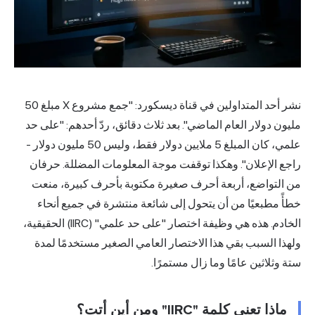
نشر أحد المتداولين في قناة ديسكورد: "جمع مشروع X مبلغ 50
مليون دولار العام الماضي". بعد ثلاث دقائق، ردّ أحدهم: "على حد
علمي، كان المبلغ 5 ملايين دولار فقط، وليس 50 مليون دولار -
راجع الإعلان". وهكذا توقفت موجة المعلومات المضللة. حرفان
من التواضع، أربعة أحرف صغيرة مكتوبة بأحرف كبيرة، منعت
خطأً مطبعيًا من أن يتحول إلى شائعة منتشرة في جميع أنحاء
الخادم. هذه هي وظيفة اختصار "على حد علمي" (IIRC) الحقيقية،
ولهذا السبب بقي هذا الاختصار العامي الصغير مستخدمًا لمدة
ستة وثلاثين عامًا وما زال مستمرًا.
ماذا تعني كلمة "IIRC" ومن أين أتت؟