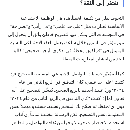
تفتقر إلى الثقة؟
التحوط يقلل من تكلفة الخطأ. هذه هي الوظيفة الاجتماعية
الأساسية لعبارات مثل "على حد علمي" و"في رأيي" و"بصراحة".
في المجتمعات التي يمكن فيها لتصريح خاطئ واثق أن يتحول إلى
ميم مؤثر في السوق خلال ساعة، يعمل العقد الاجتماعي البسيط
المتمثل في "قد أكون مخطئًا في تذكري، أرجو تصحيحي" كآلية
للحد من انتشار المعلومات المضللة.
كما أنه يُغيّر حسابات التواصل الاجتماعي المتعلقة بالتصحيح. فإذا
كتبتَ "على حد علمي، كان التدقيق في الربع الثاني من عام
٢٠٢٤" وردّ عليك أحدهم بالربع الصحيح، يُفسَّر التصحيح على أنه
تعاون. أما إذا كتبتَ "كان التدقيق في الربع الثاني من عام ٢٠٢٤"
دون أي تحفظ، ثم صحّح لك الشخص نفسه، فستبدو مهملاً. نفس
المعلومة، نفس التصحيح، لكن الرسالة مختلفة تماماً. إن آداب
استخدام الاختصارات جزء لا يتجزأ من ثقافة التواصل، والتظاهر