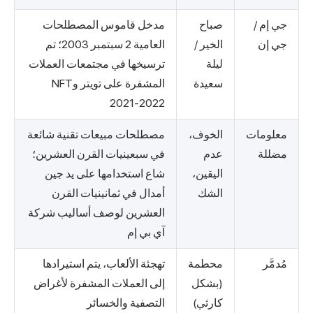
جي إم /
صباح
مدخل قاموس المصطلحات
جي إن
الخير /
العامية 2 سبتمبر 2003؛ تم
ليلة
ترسيخها في مجتمعات العملات
سعيدة
المشفرة على تويتر وNFT
2021-2022
معلومات
الخوف،
مصطلحات مبيعات تقنية شائعة
مضللة
عدم
في سبعينيات القرن العشرين؛
اليقين،
شاع استخدامها على يد جين
الشك
أمدال في ثمانينيات القرن
العشرين لوصف أساليب شركة
آي بي إم
مُدمَّر
محطمة
تهجئة الألعاب، يتم استيرادها
(بشكل
إلى العملات المشفرة لأغراض
كارثي)
التصفية والخسائر