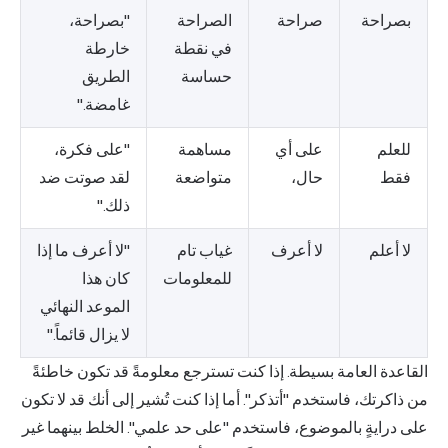
بصراحة
صراحة
الصراحة
"بصراحة،
في نقطة
خارطة
حساسة
الطريق
غامضة."
للعلم
على أي
مساهمة
"على فكرة،
فقط
حال،
متواضعة
لقد صوتت ضد
ذلك."
لا أعلم
لا أعرف
غياب تام
"لا أعرف ما إذا
للمعلومات
كان هذا
الموعد النهائي
لا يزال قائماً."
القاعدة العامة بسيطة. إذا كنت تسترجع معلومةً قد تكون خاطئةً
من ذاكرتك، فاستخدم "أتذكر". أما إذا كنت تُشير إلى أنك قد لا تكون
على درايةٍ بالموضوع، فاستخدم "على حد علمي". الخلط بينهما غير