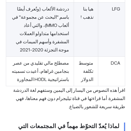
LFG
هيا بنا
دردشة الألعاب (وتُعرف أيضًا
نذهب
!
باسم "البحث عن مجموعة" في
ألعاب MMO)، والتي أعاد
استخدامها متداولو العملات
المشفرة وأسهم الميمات في
موجة التجزئة 2020-2021
DCA
متوسط
مصطلح مالي تقليدي من عصر
تكلفة
بنجامين غراهام، أعيدت تسميته
الدولار
باستراتيجية HODL المجاورة
اقرأ هذه النصوص من اليسار إلى اليمين وستفهم لغة الدردشة
المشفرة. أما قراءتها في قناة تيليجرام دون فهم معناها، فهي
طريقة سريعة للشعور بالضياع.
لماذا يُعدّ التحوّط مهماً في المجتمعات التي