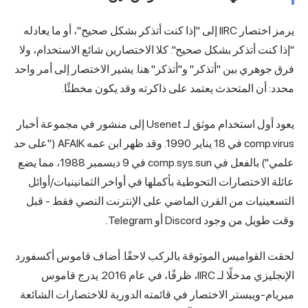
يرمز اختصار IIRC إلى "إذا كنت أتذكر بشكل صحيح"، أو ما يعادله
"إذا كنت أتذكر بشكل صحيح". كلا الاختصارين شائع الاستخدام، ولا
فرق جوهري بين "أتذكر" و"أتذكر" هنا. يشير الاختصار إلى أمر واحد
محدد: أن المتحدث يعتمد على ذاكرته وقد يكون مخطئًا.
يعود أول استخدام موثق لـ Usenet إلى منشور في مجموعة أخبار
comp.virus في 18 يناير 1990. وقد ظهر ابن عمه AFAIK ("على حد
علمي") بالفعل في comp.sys.sun في 9 ديسمبر 1988، مما يضع
عائلة الاختصارات التحوطية بأكملها في أواخر الثمانينيات/أوائل
التسعينيات من القرن الماضي على الإنترنت النصي فقط - قبل
وقت طويل من وجود Discord أو Telegram.
لحقت القواميس الموثوقة بالركب لاحقًا. أضاف قاموس أكسفورد
الإنجليزي مدخلًا لـ IIRC، ظرفًا، في عام 2016. يدرج قاموس
ميريام-ويبستر الاختصار في قائمته الدورية للاختصارات الشائعة