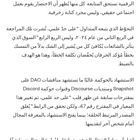
الرقمية تستحق المتابعة. كل منها يُظهر أن الاختصار يقوم بعمل
اجتماعي حقيقي، وليس مجرد كتابة زخرفية.
التحوّط الذي يتبعه المتداول. "على حدّ علمي، نُشرت تلك المراجعة
في الربع الثاني من عام ٢٠٢٤، وليس الربع الرابع." السوق الذي
يتأثر بالشائعات يُكافئ كل من يُشير إلى الشك بدلاً من التمسك
بخطأ مُؤكد. الحرفان يُخفّضان تكلفة الخطأ، وهذا هو الهدف
بالضبط.
الاستشهاد بالحوكمة. غالبًا ما تستشهد مناقشات DAO على
Snapshot ومنتديات Discourse وقنوات حوكمة Discord
بمقترحات سابقة عن ظهر قلب. "على حد علمي، تم تغيير هذا
المعيار في المقترح رقم 47، ولكن تحقق من الرابط." يُغلق
المصدر المرتبط الحلقة؛ بينما يفتح الاستشهاد بالمعرفة المجال
أمام شخص آخر لتقديمها.
إشارةٌ مضادةٌ لانتحال الشخصية. نادرًا ما يُراوغ المحتالون ومُشغّلو