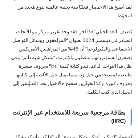
لقد أصبح هذا الاختصار فعليًا بنية تحتية عالمية لنوع مُحدد من
التحوّط.
يُضيف البُعد الجيلي بُعدًا آخر. فقد وجد تقرير مركز بيو للأبحاث
الصادر في ديسمبر 2024 بعنوان "المراهقون ووسائل التواصل
الاجتماعي والتكنولوجيا" أن 46% من المراهقين الأمريكيين
يصفون أنفسهم بأنهم متصلون بالإنترنت "بشكل شبه دائم". وفي
ظل هذا التواجد الدائم، تبدو كتابة كلمة "iirc" بحروف صغيرة
طبيعية لمستخدمي جيل زد، بينما يميل جيل الألفية إلى كتابتها
بحروف كبيرة. وكلا الخيارين صحيح. فالاختيار بحد ذاته يُشير إلى
الجيل الذي كتب الكلمة.
بطاقة مرجعية سريعة للاستخدام عبر الإنترنت
(IIRC)
اختصار "إذا كنت أتذكر بشكل صحيح" (أو "إذا كنت أتذكر بشكل