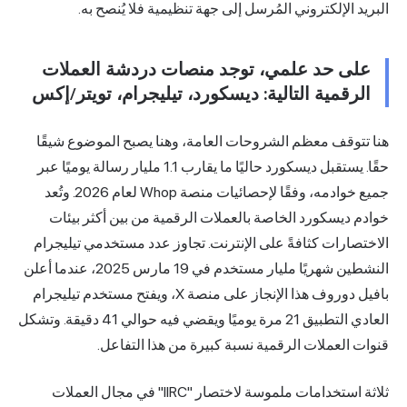
البريد الإلكتروني المُرسل إلى جهة تنظيمية فلا يُنصح به.
على حد علمي، توجد منصات دردشة العملات
الرقمية التالية: ديسكورد، تيليجرام، تويتر/إكس
هنا تتوقف معظم الشروحات العامة، وهنا يصبح الموضوع شيقًا
حقًا. يستقبل ديسكورد حاليًا ما يقارب 1.1 مليار رسالة يوميًا عبر
جميع خوادمه، وفقًا لإحصائيات منصة Whop لعام 2026. وتُعد
خوادم ديسكورد الخاصة بالعملات الرقمية من بين أكثر بيئات
الاختصارات كثافةً على الإنترنت. تجاوز عدد مستخدمي تيليجرام
النشطين شهريًا مليار مستخدم في 19 مارس 2025، عندما أعلن
بافيل دوروف هذا الإنجاز على منصة X، ويفتح مستخدم تيليجرام
العادي التطبيق 21 مرة يوميًا ويقضي فيه حوالي 41 دقيقة. وتشكل
قنوات العملات الرقمية نسبة كبيرة من هذا التفاعل.
ثلاثة استخدامات ملموسة لاختصار "IIRC" في مجال العملات