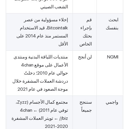
الشعب الصيني
ابحث
قم
إخلاء مسؤولية من عصر
بنفسك
بإجراء
Bitcointalk، قيد الاستخدام
بحثك
المستمر منذ عام 2014 على
الخاص
الأقل
NGMI
لن أنجح
منتديات اللياقة البدنية ومنتدى
الأعمال على موقع 4chan
حوالي عام 2010؛ دخلتُ
دردشة العملات المشفرة خلال
موجة الصعود في عام 2021
واجمي
سننجح
مجتمع كمال الأجسام (Zyzz،
جميعاً
توفي عام 2011) ← 4chan
/biz/ ← تويتر العملات المشفرة
2020-2021