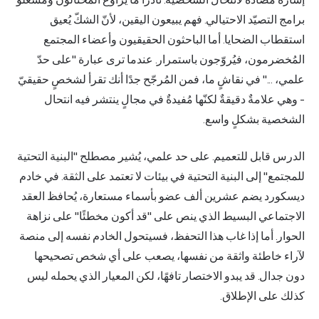
برامج التصيّد الاحتيالي. فهم يبيعون اليقين، لأنّ الشكّ يُعيق
استقطاب الضحايا. أما الباحثون الحقيقيون وأعضاء المجتمع
المُخضرمون، فيُروّجون باستمرار. عندما ترى عبارة "على حدّ
علمي، ..." في نقاشٍ ما، فمن المُرجّح جدًا أنك تقرأ لشخصٍ حقيقيّ
- وهي علامةٌ دقيقةٌ لكنّها مُفيدةٌ في مجالٍ ينتشر فيه انتحال
الشخصية بشكلٍ واسع.
الدرس قابل للتعميم. على حد علمي، يُشير مصطلح "البنية التحتية
للمجتمع" إلى البنية التحتية في بيئات لا تعتمد على الثقة. في خادم
ديسكورد يضم عشرين ألف عضو بأسماء مستعارة، يُحافظ العقد
الاجتماعي البسيط الذي ينص على "قد أكون مخطئًا" على نزاهة
الحوار. أما إذا غاب هذا التحفظ، فسيتحول الخادم نفسه إلى منصة
لآراء خاطئة واثقة من نفسها، يصعب على أي شخص تصحيحها
دون جدال. قد يبدو الاختصار تافهًا، لكن المعيار الذي يحمله ليس
كذلك على الإطلاق.