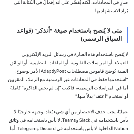
ضارٍ في المحادثات، لكنه يُفسَّر على أنه إهمالٌ في الكتابة التي
يُراد الاستشهاد بها.
متى لا يُنصح باستخدام صيغة "أتذكر" (قواعد
السياق الرسمي)
لا يُنصح باستخدام هذه العبارة في رسائل البريد الإلكتروني
للعملاء، أو المراسلات القانونية، أو الملفات التنظيمية، أو الوثائق
الفنية. يُوضح قاموس مصطلحات AdaptlyPost الأمر بوضوح:
"استخدمها فقط في المحادثات غير الرسمية مع الزملاء المقربين.
أما في المراسلات الرسمية، فاكتب "إن لم تخني الذاكرة" كاملةً
أو استخدم "أعتقد" بدلاً منها."
عمليًا، يجب حذف الاختصار من أي شيء يُعاد توجيهه خارجيًا. لا
بأس باستخدامه في Slack وTeams. لا بأس باستخدامه في وثائق
Notion الداخلية. لا بأس باستخدامه في Discord وTelegram. أما