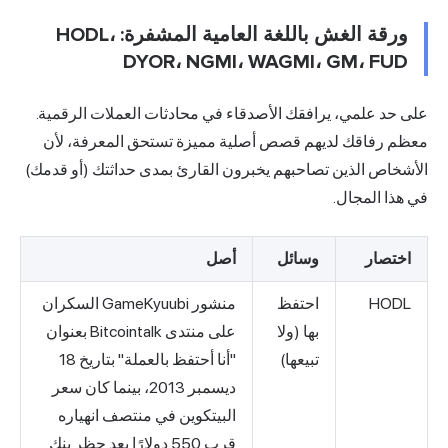
ورقة الغش باللغة العامية المشفرة: HODL،
DYOR، NGMI، WAGMI، GM، FUD
على حد علمي، يرافقك الأصدقاء في محادثات العملات الرقمية.
معظم رفاقك لديهم قصص أصلية مميزة تستحق المعرفة، لأن
الأشخاص الذين تصاحبهم يخبرون القارئ بمدى حداثتك (أو قدمك)
في هذا المجال.
اختصار
وسائل
أصل
HODL
احتفظ
منشور GameKyuubi السكران
بها (ولا
على منتدى Bitcointalk بعنوان
تبيعها)
"أنا أحتفظ بالعملة" بتاريخ 18
ديسمبر 2013، بينما كان سعر
البيتكوين في منتصف انهياره
قرب 550 دولارًا بعد حظر بنك