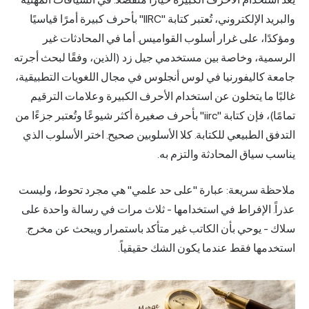
والبريد الإلكتروني، تُعتبر كتابة "IIRC" بأحرف كبيرة أمرًا قياسيًا
ومؤكدًا، على غرار أسلوب القواميس. أما في المحادثات غير
الرسمية، وخاصة بين مستخدمي جيل زد (الذين، وفقًا لبحث أجرته
جامعة كاليفورنيا في لوس أنجلوس في مجال اللغويات التطبيقية،
غالبًا ما يتخلون عن استخدام الأحرف الكبيرة وعلامات الترقيم
تمامًا)، فإن كتابة "iirc" بأحرف صغيرة أكثر شيوعًا وتُعتبر جزءًا من
التدفق الطبيعي للكتابة. كلا الأسلوبين صحيح. اختر الأسلوب الذي
يناسب سياق المحادثة والتزم به.
ملاحظة سريعة: عبارة "على حد علمي" هي مجرد تحوط، وليست
عذراً. الإفراط في استخدامها - ثلاث مرات في رسالة واحدة على
سلاك - يوحي بأن الكاتب غير متأكد باستمرار ويبحث عن مخرج.
استخدمها فقط عندما يكون الشك حقيقياً.