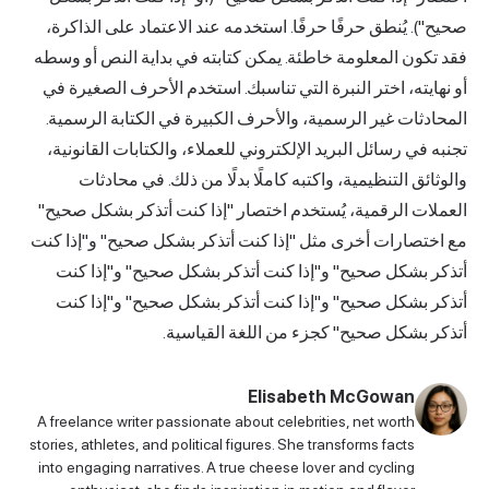
صحيح"). يُنطق حرفًا حرفًا. استخدمه عند الاعتماد على الذاكرة،
فقد تكون المعلومة خاطئة. يمكن كتابته في بداية النص أو وسطه
أو نهايته، اختر النبرة التي تناسبك. استخدم الأحرف الصغيرة في
المحادثات غير الرسمية، والأحرف الكبيرة في الكتابة الرسمية.
تجنبه في رسائل البريد الإلكتروني للعملاء، والكتابات القانونية،
والوثائق التنظيمية، واكتبه كاملًا بدلًا من ذلك. في محادثات
العملات الرقمية، يُستخدم اختصار "إذا كنت أتذكر بشكل صحيح"
مع اختصارات أخرى مثل "إذا كنت أتذكر بشكل صحيح" و"إذا كنت
أتذكر بشكل صحيح" و"إذا كنت أتذكر بشكل صحيح" و"إذا كنت
أتذكر بشكل صحيح" و"إذا كنت أتذكر بشكل صحيح" و"إذا كنت
أتذكر بشكل صحيح" كجزء من اللغة القياسية.
Elisabeth McGowan
A freelance writer passionate about celebrities, net worth
stories, athletes, and political figures. She transforms facts
into engaging narratives. A true cheese lover and cycling