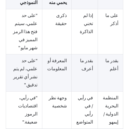
يحمي منه
النموذجي
على ما
إذا لم
ذكرى
"على حد
أذكر
تخني
حقيقة
علمي، سيتم
الذاكرة
فتح هذا الرمز
المميز في
شهر مايو."
بقدر ما
بقدر ما
المعرفة أو
"على حد
أعلم
أعرف
المعلومات
علمي، لم يتم
نشر أي تقرير
تدقيق."
المنظمة
في رأيي
وجهة نظر
"في رأيي،
البحرية
/ في
شخصية
اقتصاديات
الدولية /
رأيي
الرموز
إيمهو
المتواضع
ضعيفة."