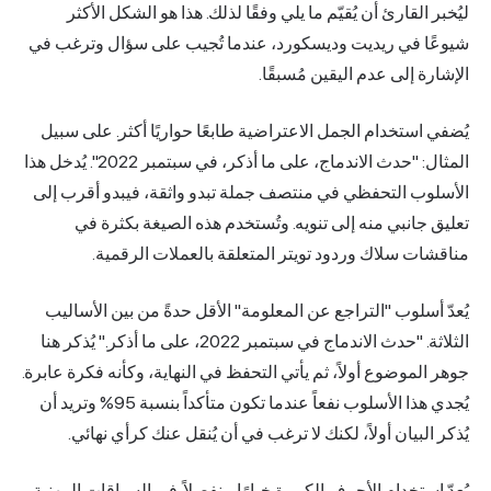
ليُخبر القارئ أن يُقيّم ما يلي وفقًا لذلك. هذا هو الشكل الأكثر
شيوعًا في ريديت وديسكورد، عندما تُجيب على سؤال وترغب في
الإشارة إلى عدم اليقين مُسبقًا.
يُضفي استخدام الجمل الاعتراضية طابعًا حواريًا أكثر. على سبيل
المثال: "حدث الاندماج، على ما أذكر، في سبتمبر 2022". يُدخل هذا
الأسلوب التحفظي في منتصف جملة تبدو واثقة، فيبدو أقرب إلى
تعليق جانبي منه إلى تنويه. وتُستخدم هذه الصيغة بكثرة في
مناقشات سلاك وردود تويتر المتعلقة بالعملات الرقمية.
يُعدّ أسلوب "التراجع عن المعلومة" الأقل حدةً من بين الأساليب
الثلاثة. "حدث الاندماج في سبتمبر 2022، على ما أذكر." يُذكر هنا
جوهر الموضوع أولاً، ثم يأتي التحفظ في النهاية، وكأنه فكرة عابرة.
يُجدي هذا الأسلوب نفعاً عندما تكون متأكداً بنسبة 95% وتريد أن
يُذكر البيان أولاً، لكنك لا ترغب في أن يُنقل عنك كرأي نهائي.
يُعدّ استخدام الأحرف الكبيرة خيارًا منفصلاً. في السياقات المهنية