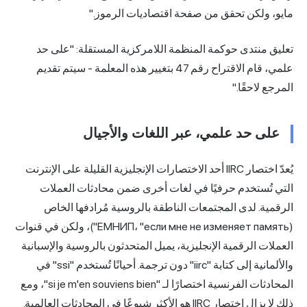
مايو، ولكن تحقق من صفحة اقتصاديات الرموز."
تعليق منتدى حوكمة المنظمة اللامركزية المستقلة: "على حد
علمي، قام الاقتراح رقم 47 بتغيير هذه المعلمة - سيتم تقديم
المرجع لاحقًا."
على حد علمي، عبر اللغات والأجيال
يُعدّ اختصار IIRC أحد الاختصارات الإنجليزية القليلة على الإنترنت
التي تُستخدم حرفيًا في لغات أخرى ضمن محادثات العملات
الرقمية. لدى المجتمعات الناطقة بالروسية مُرادفها الخاص
(ЕМНИП، "если мне не изменяет память")، ولكن في قنوات
العملات الرقمية الإنجليزية، يميل المتحدثون بالروسية والإسبانية
والألمانية إلى كتابة "iirc" دون ترجمة. أحيانًا تُستخدم "ssi" في
المحادثات الفرنسية اختصارًا لـ "si je m'en souviens bien"، ومع
ذلك لا يزال اختصار IIRC هو الأكثر شيوعًا في المحادثات العالمية.