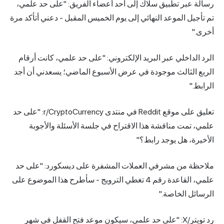
رسالة عبر تطبيق سلاك إلى أحد أعضاء الفريق: "على حد علمي،
تم تأجيل الموعد النهائي إلى يوم الخميس المقبل - دعني أتأكد مرة
أخرى."
الرد الداخلي عبر البريد الإلكتروني: "على حد علمي، كانت أرقام
الربع الثالث موجودة في عرض الأسبوع الماضي؛ يسعدني أن أجد
الرابط."
تعليق على موقع Reddit في منتدى r/CryptoCurrency: "على حد
علمي، تمت مناقشة هذا الاقتراح في جلسة الأسئلة والأجوبة
الأخيرة، هل يوجد رابط؟"
ملاحظة من مشرفي العملات المشفرة على ديسكورد: "على حد
علمي، القاعدة رقم 4 تغطي الترويج - سأطرح هذا الموضوع على
الرسائل الخاصة."
رد تويتر/X: "على حد علمي، سيكون موعد فتح القفل في شهر