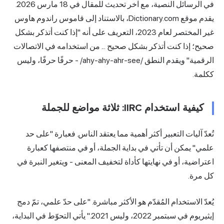
في
الرسائل النصية
، مع آخر تحديث للمقال في 18 مارس 2026.
يقدم موقع Dictionary.com، بالاستناد إلى قاموس راندوم هاوس
غير المختصر لعام 2023، التعريف على أنه "إذا كنت أتذكر بشكل
صحيح؛ إذا كنت أتذكر بشكل صحيح ... من استخدامه في الاتصالات
الرقمية" ويقدم النطق /ahy-ahy-ahr-see/ - حرفًا حرفًا، وليس
ككلمة.
كيفية استخدام IIRC: ثلاثة مواضع للجملة
تُعدّ آليات التعبير أكثر أهمية مما يعتقد الناس. فعبارة "على حد
علمي" يمكن أن تأتي في بداية الجملة، أو في منتصفها كعبارة
اعتراضية، أو في نهايتها كأداة لتخفيف المعنى - ويتغير النبرة في
كل مرة.
يُعدّ الاستخدام المُقدّم هو الأكثر مباشرة. "على حدّ علمي، تمّ دمج
إيثيريوم في سبتمبر 2022، وليس 2021." يأتي التحوّط في البداية،