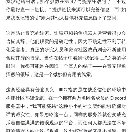
我没记错的话，那个参数在第 47 号提案中改过了，不过
你最好查一下链接。” 提供链接来源可以完善信息；而“如
果我没记错的话”则为其他人提供补充信息留下了空间。
这是防止冒充的线索。诈骗犯和钓鱼机器人运营者很少会
含糊其辞。他们贩卖的是确定性，因为不确定性不利于转
化受害者。真正的研究人员和资深社区成员则会不断使用
含糊其辞的措辞。当你在帖子中看到“我记得……”之类的字
眼时，你很可能是在阅读一个真人的帖子——在冒充现象
猖獗的领域，这是一个微妙但有用的线索。
这条经验具有普遍意义。IIRC 指的是在缺乏信任的环境中
构建社区基础设施。在一个拥有两万名匿名成员的 Discord
服务器中，“我可能犯错”这种小小的社会契约能够确保对
话的诚实性。如果忽略这一点，同样的服务器就会变成充
斥着自信满满的错误观点的平台，而任何人都无法在不争
辩的情况下纠正这些观点。这个缩写听起来微不足道，但