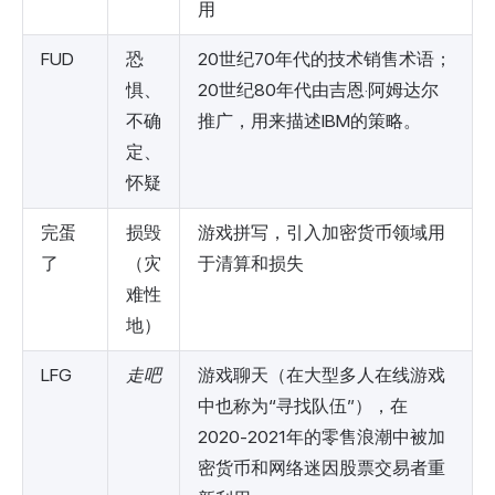
用
FUD
恐
20世纪70年代的技术销售术语；
惧、
20世纪80年代由吉恩·阿姆达尔
不确
推广，用来描述IBM的策略。
定、
怀疑
完蛋
损毁
游戏拼写，引入加密货币领域用
了
（灾
于清算和损失
难性
地）
LFG
走吧
游戏聊天（在大型多人在线游戏
中也称为“寻找队伍”），在
2020-2021年的零售浪潮中被加
密货币和网络迷因股票交易者重