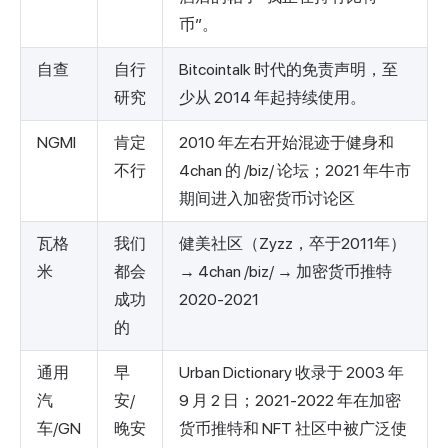
币”。
自查
自行
Bitcointalk 时代的免责声明，至
研究
少从 2014 年起持续使用。
NGMI
肯定
2010 年左右开始混迹于健身和
不行
4chan 的 /biz/ 论坛；2021 年牛市
期间进入加密货币讨论区
瓦格
我们
健美社区（Zyzz，卒于2011年）
米
都会
→ 4chan /biz/ → 加密货币推特
成功
2020-2021
的
通用
早
Urban Dictionary 收录于 2003 年
汽
安/
9 月 2 日；2021-2022 年在加密
车/GN
晚安
货币推特和 NFT 社区中被广泛使