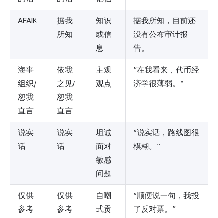
AFAIK
据我
知识
据我所知，目前还
所知
或信
没有公布审计报
息
告。
海事
依我
主观
“在我看来，代币经
组织/
之见/
观点
济学很薄弱。”
恕我
恕我
直言
直言
说实
说实
坦诚
“说实话，路线图很
话
话
面对
模糊。”
敏感
问题
仅供
仅供
自嘲
“顺便说一句，我投
参考
参考
式贡
了反对票。”